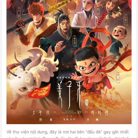
Về thư viện nội dung, đây là nơi hai bên “đấu đá” gay gắt nhất