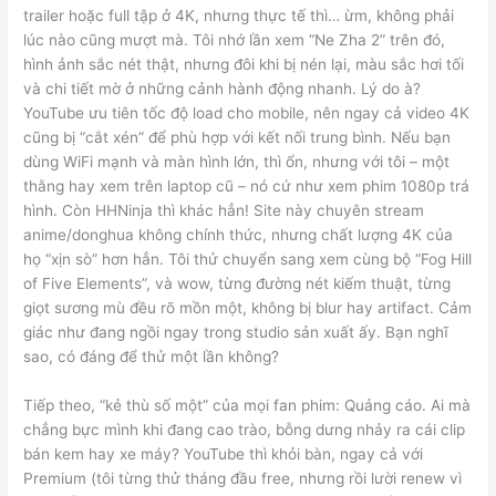
trailer hoặc full tập ở 4K, nhưng thực tế thì… ừm, không phải
lúc nào cũng mượt mà. Tôi nhớ lần xem “Ne Zha 2” trên đó,
hình ảnh sắc nét thật, nhưng đôi khi bị nén lại, màu sắc hơi tối
và chi tiết mờ ở những cảnh hành động nhanh. Lý do à?
YouTube ưu tiên tốc độ load cho mobile, nên ngay cả video 4K
cũng bị “cắt xén” để phù hợp với kết nối trung bình. Nếu bạn
dùng WiFi mạnh và màn hình lớn, thì ổn, nhưng với tôi – một
thằng hay xem trên laptop cũ – nó cứ như xem phim 1080p trá
hình. Còn HHNinja thì khác hẳn! Site này chuyên stream
anime/donghua không chính thức, nhưng chất lượng 4K của
họ “xịn sò” hơn hẳn. Tôi thử chuyển sang xem cùng bộ “Fog Hill
of Five Elements”, và wow, từng đường nét kiếm thuật, từng
giọt sương mù đều rõ mồn một, không bị blur hay artifact. Cảm
giác như đang ngồi ngay trong studio sản xuất ấy. Bạn nghĩ
sao, có đáng để thử một lần không?
Tiếp theo, “kẻ thù số một” của mọi fan phim: Quảng cáo. Ai mà
chẳng bực mình khi đang cao trào, bỗng dưng nhảy ra cái clip
bán kem hay xe máy? YouTube thì khỏi bàn, ngay cả với
Premium (tôi từng thử tháng đầu free, nhưng rồi lười renew vì