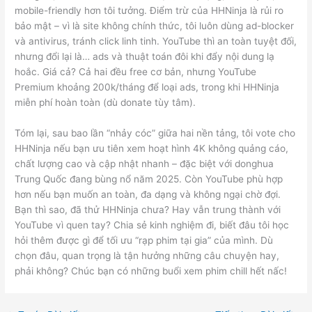
mobile-friendly hơn tôi tưởng. Điểm trừ của HHNinja là rủi ro
bảo mật – vì là site không chính thức, tôi luôn dùng ad-blocker
và antivirus, tránh click linh tinh. YouTube thì an toàn tuyệt đối,
nhưng đổi lại là… ads và thuật toán đôi khi đẩy nội dung lạ
hoắc. Giá cả? Cả hai đều free cơ bản, nhưng YouTube
Premium khoảng 200k/tháng để loại ads, trong khi HHNinja
miễn phí hoàn toàn (dù donate tùy tâm).
Tóm lại, sau bao lần “nhảy cóc” giữa hai nền tảng, tôi vote cho
HHNinja nếu bạn ưu tiên xem hoạt hình 4K không quảng cáo,
chất lượng cao và cập nhật nhanh – đặc biệt với donghua
Trung Quốc đang bùng nổ năm 2025. Còn YouTube phù hợp
hơn nếu bạn muốn an toàn, đa dạng và không ngại chờ đợi.
Bạn thì sao, đã thử HHNinja chưa? Hay vẫn trung thành với
YouTube vì quen tay? Chia sẻ kinh nghiệm đi, biết đâu tôi học
hỏi thêm được gì để tối ưu “rạp phim tại gia” của mình. Dù
chọn đâu, quan trọng là tận hưởng những câu chuyện hay,
phải không? Chúc bạn có những buổi xem phim chill hết nấc!