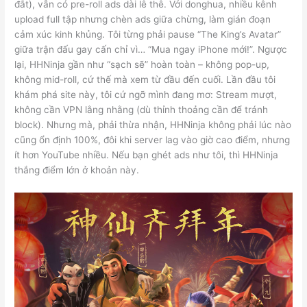
đắt), vẫn có pre-roll ads dài lê thê. Với donghua, nhiều kênh
upload full tập nhưng chèn ads giữa chừng, làm gián đoạn
cảm xúc kinh khủng. Tôi từng phải pause “The King’s Avatar”
giữa trận đấu gay cấn chỉ vì… “Mua ngay iPhone mới!”. Ngược
lại, HHNinja gần như “sạch sẽ” hoàn toàn – không pop-up,
không mid-roll, cứ thế mà xem từ đầu đến cuối. Lần đầu tôi
khám phá site này, tôi cứ ngỡ mình đang mơ: Stream mượt,
không cần VPN lằng nhằng (dù thỉnh thoảng cần để tránh
block). Nhưng mà, phải thừa nhận, HHNinja không phải lúc nào
cũng ổn định 100%, đôi khi server lag vào giờ cao điểm, nhưng
ít hơn YouTube nhiều. Nếu bạn ghét ads như tôi, thì HHNinja
thắng điểm lớn ở khoản này.