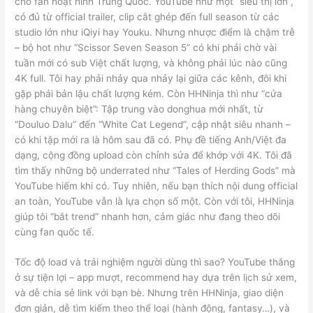
cho fan hoạt hình Trung Quốc. YouTube như một “siêu thị lớn”,
có đủ từ official trailer, clip cắt ghép đến full season từ các
studio lớn như iQiyi hay Youku. Nhưng nhược điểm là chậm trễ
– bộ hot như “Scissor Seven Season 5” có khi phải chờ vài
tuần mới có sub Việt chất lượng, và không phải lúc nào cũng
4K full. Tôi hay phải nhảy qua nhảy lại giữa các kênh, đôi khi
gặp phải bản lậu chất lượng kém. Còn HHNinja thì như “cửa
hàng chuyên biệt”: Tập trung vào donghua mới nhất, từ
“Douluo Dalu” đến “White Cat Legend”, cập nhật siêu nhanh –
có khi tập mới ra là hôm sau đã có. Phụ đề tiếng Anh/Việt đa
dạng, cộng đồng upload còn chỉnh sửa để khớp với 4K. Tôi đã
tìm thấy những bộ underrated như “Tales of Herding Gods” mà
YouTube hiếm khi có. Tuy nhiên, nếu bạn thích nội dung official
an toàn, YouTube vẫn là lựa chọn số một. Còn với tôi, HHNinja
giúp tôi “bắt trend” nhanh hơn, cảm giác như đang theo dõi
cùng fan quốc tế.
Tốc độ load và trải nghiệm người dùng thì sao? YouTube thắng
ở sự tiện lợi – app mượt, recommend hay dựa trên lịch sử xem,
và dễ chia sẻ link với bạn bè. Nhưng trên HHNinja, giao diện
đơn giản, dễ tìm kiếm theo thể loại (hành động, fantasy…), và