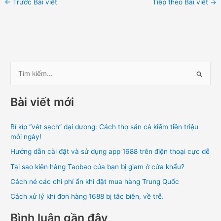
←
Trước Bài viết
Tiếp theo Bài viết
→
T
ì
Bài viết mới
m
k
Bí kíp “vét sạch” đại dương: Cách thợ săn cá kiếm tiền triệu
i
mỗi ngày!
ế
Hướng dẫn cài đặt và sử dụng app 1688 trên điện thoại cực dễ
m
Tại sao kiện hàng Taobao của bạn bị giam ở cửa khẩu?
:
Cách né các chi phí ẩn khi đặt mua hàng Trung Quốc
Cách xử lý khi đơn hàng 1688 bị tắc biên, về trễ.
Bình luận gần đây