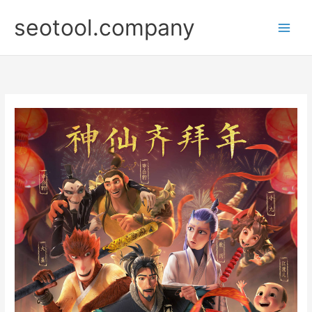
Nhảy
seotool.company
tới
nội
dung