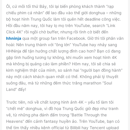
Ôi, cứ mỗi tối thứ Bảy, tôi lại biến phòng khách thành “rạp
chiếu phim cá nhân” để lao đầu vào thế giới donghua – những
bộ hoạt hình Trung Quốc làm tôi quên hết deadline công việc.
Hồi đầu năm nay, tôi hay lọ mọ trên YouTube, search “Link
Click 4K” rồi ngồi chờ buffer, nhưng rồi tình cờ biết đến
hhninja
qua một group fan trên Facebook. Giờ thì tôi phân vân
hoài: Nên trung thành với “ông lớn” YouTube hay nhảy sang
HHNinja để tận hưởng chất lượng đỉnh cao hơn? Bạn có đang
gặp tình huống tương tự không, khi muốn xem hoạt hình 4K
mà không bị quảng cáo làm phiền? Hôm nay, tôi sẽ chia sẻ
kinh nghiệm thật của mình, so sánh hai “người bạn đồng hành”
này một cách khách quan nhất có thể. Không phải lý thuyết
suông đâu, mà từ những đêm thức trắng marathon “Soul
Land” đấy!
Trước tiên, nói về chất lượng hình ảnh 4K – yếu tố làm tôi
“chết mê” donghua, vì đồ họa Trung Quốc giờ đẹp như tranh
vẽ, từ những pha đánh đấm trong “Battle Through the
Heavens” đến cảnh fantasy huyền ảo. Trên YouTube, bạn có
thể tìm thấy nhiều kênh official từ Bilibili hay Tencent upload