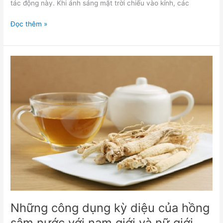
tác động này. Khi ánh sáng mặt trời chiếu vào kính, các
Đọc thêm »
Những
công
dụng
kỳ
diệu
của
hồng
sâm
nước
với
nam
giới
và
nữ
Những công dụng kỳ diệu của hồng
giới
sâm nước với nam giới và nữ giới