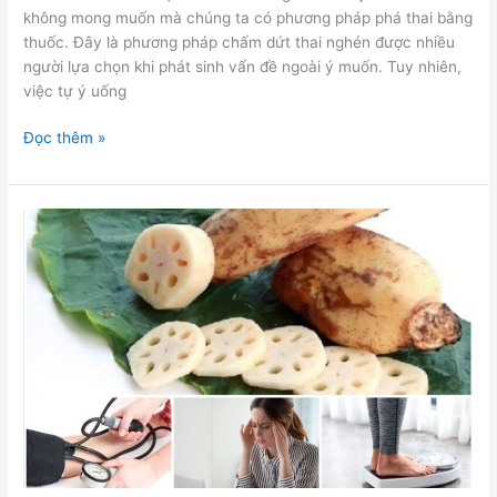
không mong muốn mà chúng ta có phương pháp phá thai bằng
thuốc. Đây là phương pháp chấm dứt thai nghén được nhiều
người lựa chọn khi phát sinh vấn đề ngoài ý muốn. Tuy nhiên,
việc tự ý uống
Đọc thêm »
Bột
củ
sen
có
thực
sự
hiệu
quả
trong
việc
giảm
cân?