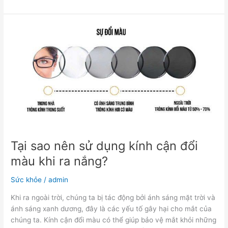
Tại
sao
nên
sử
dụng
kính
cận
đổi
màu
khi
ra
Tại sao nên sử dụng kính cận đổi
nắng?
màu khi ra nắng?
Sức khỏe
/
admin
Khi ra ngoài trời, chúng ta bị tác động bởi ánh sáng mặt trời và
ánh sáng xanh dương, đây là các yếu tố gây hại cho mắt của
chúng ta. Kính cận đổi màu có thể giúp bảo vệ mắt khỏi những