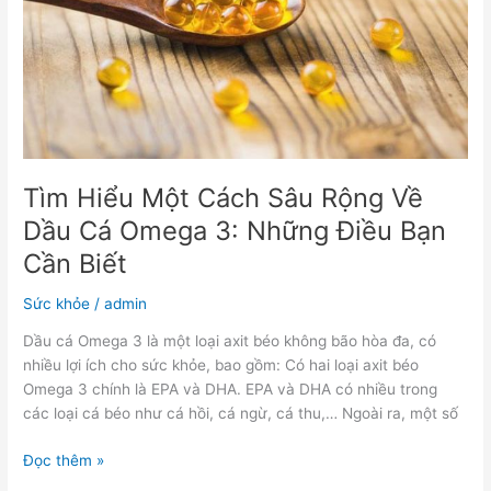
Dầu
Cá
Omega
3:
Những
Điều
Bạn
Cần
Tìm Hiểu Một Cách Sâu Rộng Về
Biết
Dầu Cá Omega 3: Những Điều Bạn
Cần Biết
Sức khỏe
/
admin
Dầu cá Omega 3 là một loại axit béo không bão hòa đa, có
nhiều lợi ích cho sức khỏe, bao gồm: Có hai loại axit béo
Omega 3 chính là EPA và DHA. EPA và DHA có nhiều trong
các loại cá béo như cá hồi, cá ngừ, cá thu,… Ngoài ra, một số
Đọc thêm »