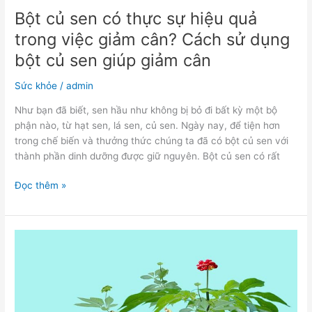
Cách
Bột củ sen có thực sự hiệu quả
sử
trong việc giảm cân? Cách sử dụng
dụng
bột
bột củ sen giúp giảm cân
củ
Sức khỏe
/
admin
sen
giúp
Như bạn đã biết, sen hầu như không bị bỏ đi bất kỳ một bộ
giảm
phận nào, từ hạt sen, lá sen, củ sen. Ngày nay, để tiện hơn
cân
trong chế biến và thưởng thức chúng ta đã có bột củ sen với
thành phần dinh dưỡng được giữ nguyên. Bột củ sen có rất
Đọc thêm »
Những
công
dụng
tuyệt
vời