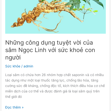
của
sâm
Ngọc
Linh
với
sức
khoẻ
con
Những công dụng tuyệt vời của
người
sâm Ngọc Linh với sức khoẻ con
người
Sức khỏe
/
admin
Loại sâm có chứa hơn 26 nhóm hợp chất saponin và có nhiều
tác dụng như một loại thuốc tăng lực, chống lão hóa, tăng
cường sức đề kháng, chống độc tố, kích thích điều hòa cơ chế
miễn dịch của cơ thể và được đánh giá là loại sâm quý trên
thế giới đó
Đọc thêm »