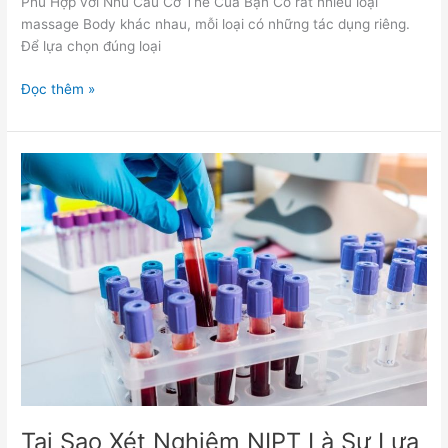
Phù Hợp với Nhu Cầu Cơ Thể Của Bạn Có rất nhiều loại
massage Body khác nhau, mỗi loại có những tác dụng riêng.
Để lựa chọn đúng loại
Đọc thêm »
Tại
Sao
Xét
Nghiệm
NIPT
Là
Sự
Lựa
Chọn
Thông
Minh
Cho
Mẹ
Tại Sao Xét Nghiệm NIPT Là Sự Lựa