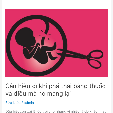
Cần
hiểu
gì
khi
phá
thai
bằng
thuốc
và
điều
mà
nó
mang
lại
Cần hiểu gì khi phá thai bằng thuốc
và điều mà nó mang lại
Sức khỏe
/
admin
Dẫu biết con cái là lộc trời cho nhưng vì nhiều lý do khác nhau