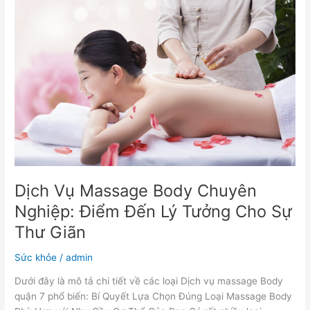
Vụ
Massage
Body
Chuyên
Nghiệp:
Điểm
Đến
Lý
Tưởng
Cho
Sự
Thư
Giãn
Dịch Vụ Massage Body Chuyên
Nghiệp: Điểm Đến Lý Tưởng Cho Sự
Thư Giãn
Sức khỏe
/
admin
Dưới đây là mô tả chi tiết về các loại Dịch vụ massage Body
quận 7 phổ biến: Bí Quyết Lựa Chọn Đúng Loại Massage Body