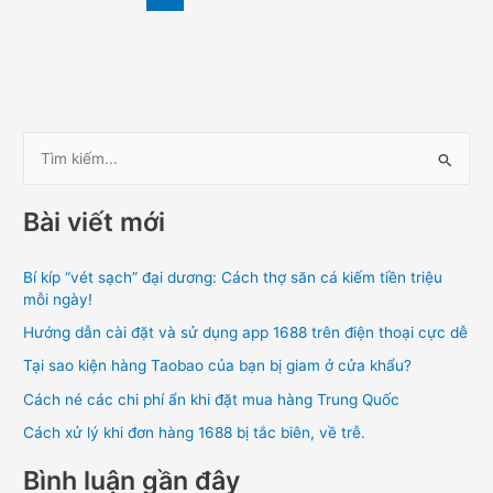
T
ì
Bài viết mới
m
k
Bí kíp “vét sạch” đại dương: Cách thợ săn cá kiếm tiền triệu
i
mỗi ngày!
ế
Hướng dẫn cài đặt và sử dụng app 1688 trên điện thoại cực dễ
m
Tại sao kiện hàng Taobao của bạn bị giam ở cửa khẩu?
:
Cách né các chi phí ẩn khi đặt mua hàng Trung Quốc
Cách xử lý khi đơn hàng 1688 bị tắc biên, về trễ.
Bình luận gần đây