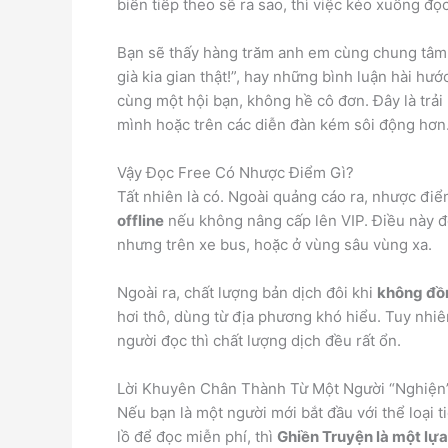
biến tiếp theo sẽ ra sao, thì việc kéo xuống đọc
Bạn sẽ thấy hàng trăm anh em cùng chung tâm tr
già kia gian thật!”, hay những bình luận hài h
cùng một hội bạn, không hề cô đơn. Đây là trải
mình hoặc trên các diễn đàn kém sôi động hơn
Vậy Đọc Free Có Nhược Điểm Gì?
Tất nhiên là có. Ngoài quảng cáo ra, nhược điể
offline
nếu không nâng cấp lên VIP. Điều này đô
nhưng trên xe bus, hoặc ở vùng sâu vùng xa.
Ngoài ra, chất lượng bản dịch đôi khi
không đồ
hơi thô, dùng từ địa phương khó hiểu. Tuy nhiê
người đọc thì chất lượng dịch đều rất ổn.
Lời Khuyên Chân Thành Từ Một Người “Nghiện
Nếu bạn là một người mới bắt đầu với thể loại 
lồ để đọc miễn phí, thì
Ghiền Truyện là một lựa