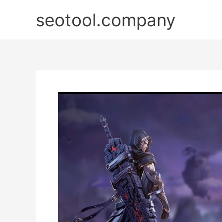
Nhảy
seotool.company
tới
nội
dung