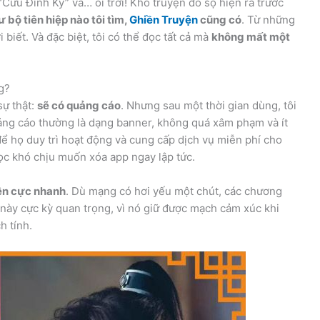
u Đỉnh Ký” và… ôi trời! Kho truyện đồ sộ hiện ra trước
 bộ tiên hiệp nào tôi tìm,
Ghiền Truyện
cũng có
. Từ những
biết. Và đặc biệt, tôi có thể đọc tất cả mà
không mất một
g?
sự thật:
sẽ có quảng cáo
. Nhưng sau một thời gian dùng, tôi
ảng cáo thường là dạng banner, không quá xâm phạm và ít
ể họ duy trì hoạt động và cung cấp dịch vụ miễn phí cho
c khó chịu muốn xóa app ngay lập tức.
yện cực nhanh
. Dù mạng có hơi yếu một chút, các chương
 này cực kỳ quan trọng, vì nó giữ được mạch cảm xúc khi
h tính.