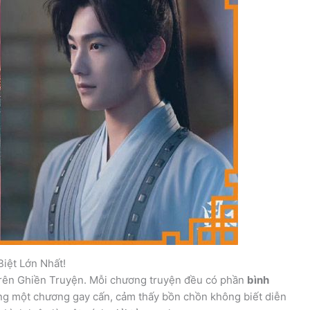
iệt Lớn Nhất!
n trên Ghiền Truyện. Mỗi chương truyện đều có phần
bình
xong một chương gay cấn, cảm thấy bồn chồn không biết diễn