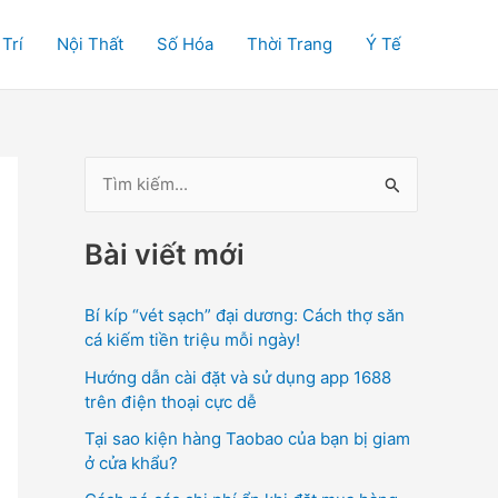
 Trí
Nội Thất
Số Hóa
Thời Trang
Ý Tế
T
ì
Bài viết mới
m
k
Bí kíp “vét sạch” đại dương: Cách thợ săn
i
cá kiếm tiền triệu mỗi ngày!
ế
Hướng dẫn cài đặt và sử dụng app 1688
m
trên điện thoại cực dễ
:
Tại sao kiện hàng Taobao của bạn bị giam
ở cửa khẩu?