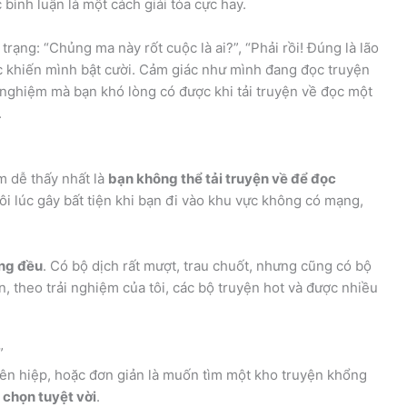
 bình luận là một cách giải tỏa cực hay.
ạng: “Chủng ma này rốt cuộc là ai?”, “Phải rồi! Đúng là lão
ước khiến mình bật cười. Cảm giác như mình đang đọc truyện
 nghiệm mà bạn khó lòng có được khi tải truyện về đọc một
.
m dễ thấy nhất là
bạn không thể tải truyện về để đọc
i lúc gây bất tiện khi bạn đi vào khu vực không có mạng,
ng đều
. Có bộ dịch rất mượt, trau chuốt, nhưng cũng có bộ
n, theo trải nghiệm của tôi, các bộ truyện hot và được nhiều
”
tiên hiệp, hoặc đơn giản là muốn tìm một kho truyện khổng
 chọn tuyệt vời
.