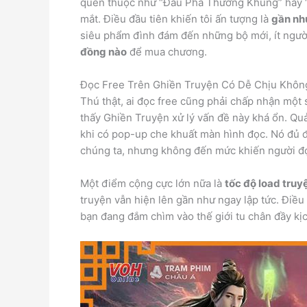
quen thuộc như “Đấu Phá Thương Khung” hay “Cử
mắt. Điều đầu tiên khiến tôi ấn tượng là
gần như
siêu phẩm đình đám đến những bộ mới, ít người 
đồng nào
để mua chương.
Đọc Free Trên Ghiền Truyện Có Dễ Chịu Khôn
Thú thật, ai đọc free cũng phải chấp nhận một 
thấy Ghiền Truyện xử lý vấn đề này khá ổn. Qu
khi có pop-up che khuất màn hình đọc. Nó đủ đ
chúng ta, nhưng không đến mức khiến người đọ
Một điểm cộng cực lớn nữa là
tốc độ load tru
truyện vẫn hiện lên gần như ngay lập tức. Điều
bạn đang đắm chìm vào thế giới tu chân đầy kịc