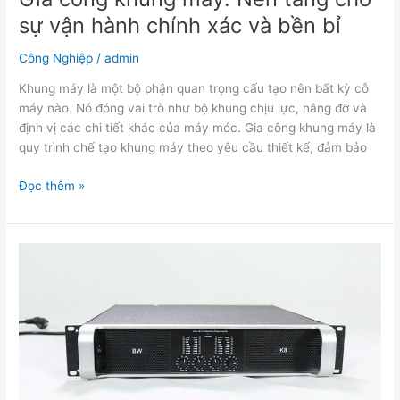
bỉ
sự vận hành chính xác và bền bỉ
Công Nghiệp
/
admin
Khung máy là một bộ phận quan trọng cấu tạo nên bất kỳ cỗ
máy nào. Nó đóng vai trò như bộ khung chịu lực, nâng đỡ và
định vị các chi tiết khác của máy móc. Gia công khung máy là
quy trình chế tạo khung máy theo yêu cầu thiết kế, đảm bảo
Đọc thêm »
Đẩy
Sức
Mạnh
Âm
Thanh
Với
Cục
Đẩy