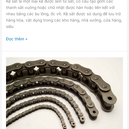
Kệ sắt là một loại kệ được làm từ sắt, có cấu tạo gồm các
thanh sắt vuông hoặc chữ nhật được hàn hoặc liên kết với
nhau bằng các bu lông, ốc vít. Kệ sắt được sử dụng để lưu trữ
hàng hóa, vật dụng trong các kho hàng, nhà xưởng, cửa hàng,
siêu
Đọc thêm »
Những
tiêu
chuẩn
của
Nhông
Xích
công
nghiệp
mà
bạn
nên