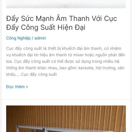
Công
Suất
Hiện
Đẩy Sức Mạnh Âm Thanh Với Cục
Đại
Đẩy Công Suất Hiện Đại
Công Nghiệp
/
admin
Cục đẩy công suất là thiết bị khuếch đại âm thanh, có nhiệm
vụ khuếch đại tín hiệu âm thanh từ mixer hoặc nguồn phát đến
loa. Cục đẩy công suất có thể được sử dụng trong nhiều hệ
thống âm thanh khác nhau, bao gồm: karaoke, hội trường, sân
khấu,… Cục đẩy công suất
Đọc thêm »
Giới
thiệu
về
kệ