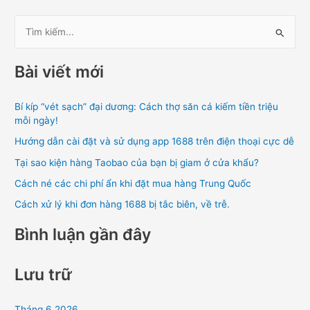
T
ì
Bài viết mới
m
k
Bí kíp “vét sạch” đại dương: Cách thợ săn cá kiếm tiền triệu
i
mỗi ngày!
ế
Hướng dẫn cài đặt và sử dụng app 1688 trên điện thoại cực dễ
m
Tại sao kiện hàng Taobao của bạn bị giam ở cửa khẩu?
:
Cách né các chi phí ẩn khi đặt mua hàng Trung Quốc
Cách xử lý khi đơn hàng 1688 bị tắc biên, về trễ.
Bình luận gần đây
Lưu trữ
Tháng 6 2026