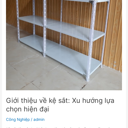
sắt:
Xu
hướng
lựa
chọn
hiện
đại
Giới thiệu về kệ sắt: Xu hướng lựa
chọn hiện đại
Công Nghiệp
/
admin