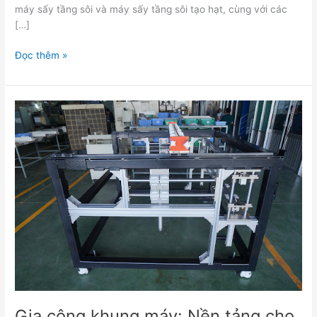
máy sấy tầng sôi và máy sấy tầng sôi tạo hạt, cùng với các
[…]
Đọc thêm »
Gia
công
khung
máy:
Nền
tảng
cho
sự
vận
hành
chính
xác
và
bền
Gia công khung máy: Nền tảng cho