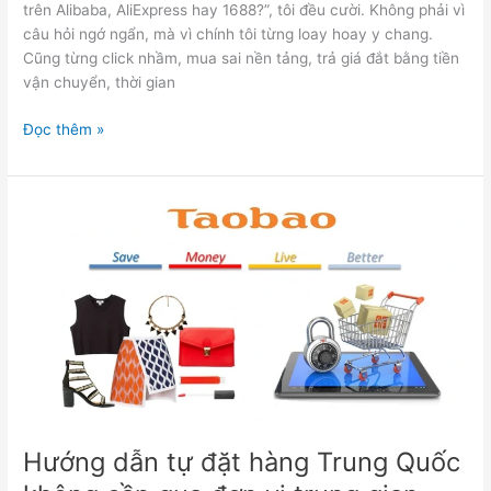
trên Alibaba, AliExpress hay 1688?”, tôi đều cười. Không phải vì
câu hỏi ngớ ngẩn, mà vì chính tôi từng loay hoay y chang.
Cũng từng click nhầm, mua sai nền tảng, trả giá đắt bằng tiền
vận chuyển, thời gian
Đọc thêm »
Hướng
dẫn
tự
đặt
hàng
Trung
Quốc
không
cần
qua
đơn
Hướng dẫn tự đặt hàng Trung Quốc
vị