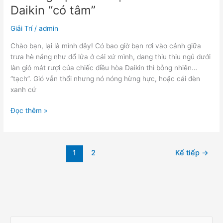
Daikin “có tâm”
Giải Trí
/
admin
Chào bạn, lại là mình đây! Có bao giờ bạn rơi vào cảnh giữa
trưa hè nắng như đổ lửa ở cái xứ mình, đang thiu thiu ngủ dưới
làn gió mát rượi của chiếc điều hòa Daikin thì bỗng nhiên…
“tạch”. Gió vẫn thổi nhưng nó nóng hừng hực, hoặc cái đèn
xanh cứ
Đọc thêm »
1
2
Kế tiếp
→