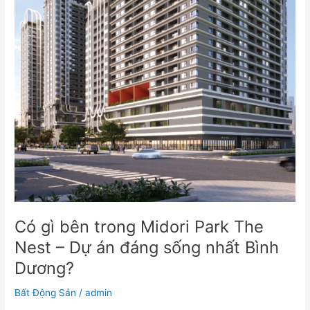
–
Dự
án
đáng
sống
nhất
Bình
Dương?
Có gì bên trong Midori Park The
Nest – Dự án đáng sống nhất Bình
Dương?
Bất Động Sản
/
admin