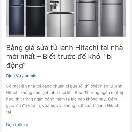
nhà
mới
nhất
–
Biết
trước
để
Bảng giá sửa tủ lạnh Hitachi tại nhà
khỏi
mới nhất – Biết trước để khỏi “bị
“bị
động”
động”
Dịch Vụ
/
admin
Có một lần nhà tôi đang chuẩn bị bữa tối thì phát hiện tủ lạnh
Hitachi không còn lạnh như mọi khi. Rau để trong ngăn mát bị
héo, thịt trong ngăn đông mềm ra lúc nào không hay. Cảm
giác lúc đó vừa lo, vừa bực vì không biết sửa tủ lạnh Hitachi
tại
Đọc thêm »