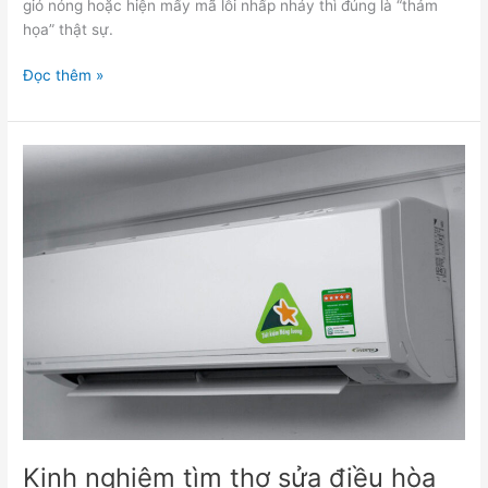
gió nóng hoặc hiện mấy mã lỗi nhấp nháy thì đúng là “thảm
họa” thật sự.
Đọc thêm »
Kinh
nghiệm
tìm
thợ
sửa
điều
hòa
Daikin
“có
tâm”
Kinh nghiệm tìm thợ sửa điều hòa