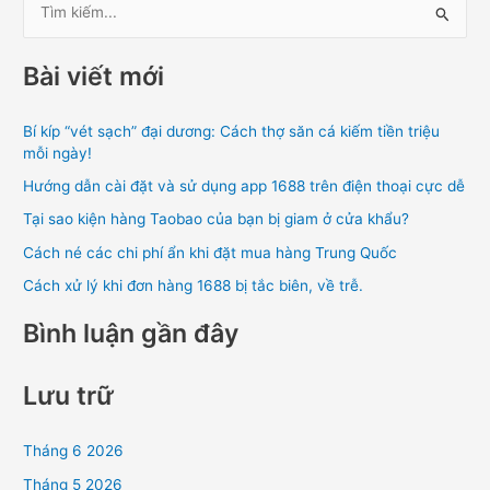
T
ì
Bài viết mới
m
k
Bí kíp “vét sạch” đại dương: Cách thợ săn cá kiếm tiền triệu
i
mỗi ngày!
ế
Hướng dẫn cài đặt và sử dụng app 1688 trên điện thoại cực dễ
m
Tại sao kiện hàng Taobao của bạn bị giam ở cửa khẩu?
:
Cách né các chi phí ẩn khi đặt mua hàng Trung Quốc
Cách xử lý khi đơn hàng 1688 bị tắc biên, về trễ.
Bình luận gần đây
Lưu trữ
Tháng 6 2026
Tháng 5 2026