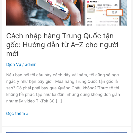
dẫn
từ
A–
Z
cho
người
Cách nhập hàng Trung Quốc tận
mới
gốc: Hướng dẫn từ A–Z cho người
mới
Dịch Vụ
/
admin
Nếu bạn hỏi tôi câu này cách đây vài năm, tôi cũng sẽ ngơ
ngác y như bạn bây giờ: “Mua hàng Trung Quốc tận gốc là
sao? Có phải phải bay qua Quảng Châu không?”Thực tế thì
không hề phức tạp như lời đồn, nhưng cũng không đơn giản
như mấy video TikTok 30 […]
Đọc thêm »