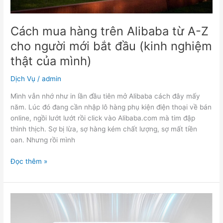
bắt
đầu
(kinh
Cách mua hàng trên Alibaba từ A-Z
nghiệm
cho người mới bắt đầu (kinh nghiệm
thật
thật của mình)
của
mình)
Dịch Vụ
/
admin
Mình vẫn nhớ như in lần đầu tiên mở Alibaba cách đây mấy
năm. Lúc đó đang cần nhập lô hàng phụ kiện điện thoại về bán
online, ngồi lướt lướt rồi click vào Alibaba.com mà tim đập
thình thịch. Sợ bị lừa, sợ hàng kém chất lượng, sợ mất tiền
oan. Nhưng rồi mình
Đọc thêm »
Điều
hoà
LG