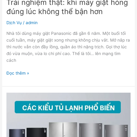
Trải nghiệm thật: khi máy giặt hỏng
đúng lúc không thể bận hơn
Dịch Vụ
/
admin
Nhà tôi dùng máy giặt Panasonic đã gần 6 năm. Một buổi tối
cuối tuần, máy giặt giặt xong nhưng không chịu vắt. Mở nắp ra
thì nước vẫn còn đầy lồng, quần áo thì nặng trịch. Gọi thợ lúc
đó vừa muộn, vừa lo chi phí cao. Thế là tôi… lên mạng tìm
cách
Đọc thêm »
Bảng
giá
sửa
tủ
lạnh
Hitachi
tại