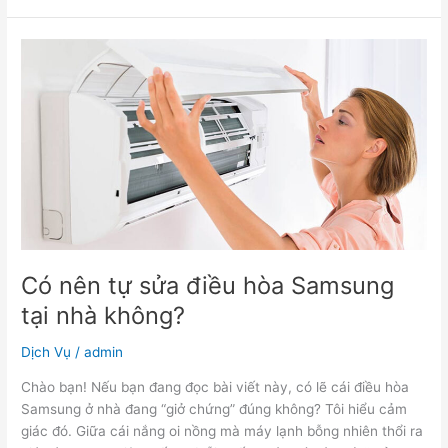
Có
nên
tự
sửa
điều
hòa
Samsung
tại
nhà
không?
Có nên tự sửa điều hòa Samsung
tại nhà không?
Dịch Vụ
/
admin
Chào bạn! Nếu bạn đang đọc bài viết này, có lẽ cái điều hòa
Samsung ở nhà đang “giở chứng” đúng không? Tôi hiểu cảm
giác đó. Giữa cái nắng oi nồng mà máy lạnh bỗng nhiên thổi ra