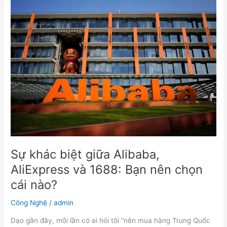
Sự
khác
biệt
giữa
Alibaba,
AliExpress
và
1688:
Bạn
nên
chọn
cái
nào?
Sự khác biệt giữa Alibaba,
AliExpress và 1688: Bạn nên chọn
cái nào?
Công Nghệ
/
admin
Dạo gần đây, mỗi lần có ai hỏi tôi “nên mua hàng Trung Quốc