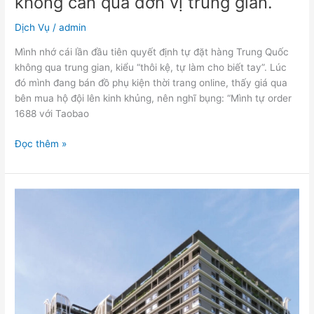
không cần qua đơn vị trung gian.
trung
gian.
Dịch Vụ
/
admin
Mình nhớ cái lần đầu tiên quyết định tự đặt hàng Trung Quốc
không qua trung gian, kiểu “thôi kệ, tự làm cho biết tay”. Lúc
đó mình đang bán đồ phụ kiện thời trang online, thấy giá qua
bên mua hộ đội lên kinh khủng, nên nghĩ bụng: “Mình tự order
1688 với Taobao
Đọc thêm »
Có
gì
bên
trong
Midori
Park
The
Nest