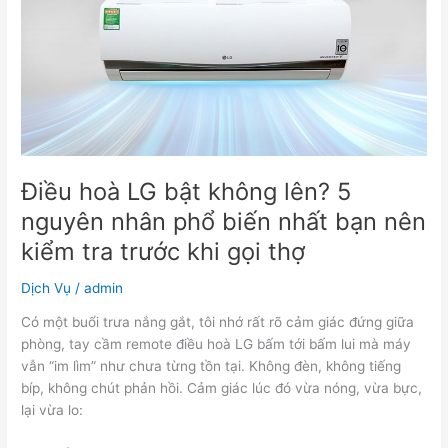
bật
không
lên?
5
nguyên
nhân
phổ
biến
Điều hoà LG bật không lên? 5
nhất
bạn
nguyên nhân phổ biến nhất bạn nên
nên
kiểm tra trước khi gọi thợ
kiểm
tra
Dịch Vụ
/
admin
trước
Có một buổi trưa nắng gắt, tôi nhớ rất rõ cảm giác đứng giữa
khi
phòng, tay cầm remote điều hoà LG bấm tới bấm lui mà máy
gọi
vẫn “im lìm” như chưa từng tồn tại. Không đèn, không tiếng
thợ
bíp, không chút phản hồi. Cảm giác lúc đó vừa nóng, vừa bực,
lại vừa lo: