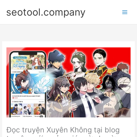
Nhảy
seotool.company
tới
nội
dung
Đọc truyện Xuyên Không tại blog