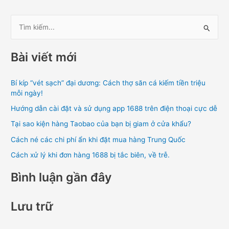
T
ì
Bài viết mới
m
k
Bí kíp “vét sạch” đại dương: Cách thợ săn cá kiếm tiền triệu
i
mỗi ngày!
ế
Hướng dẫn cài đặt và sử dụng app 1688 trên điện thoại cực dễ
m
Tại sao kiện hàng Taobao của bạn bị giam ở cửa khẩu?
:
Cách né các chi phí ẩn khi đặt mua hàng Trung Quốc
Cách xử lý khi đơn hàng 1688 bị tắc biên, về trễ.
Bình luận gần đây
Lưu trữ