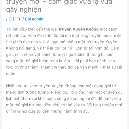
truyện mới – cảm giác vừa lạ vừa
gây nghiện
/
Giải Trí
/ Bởi
admin
Tôi bắt đầu biết đến thể loại
truyện Xuyên Không
một cách
rất tình cờ. Hôm đó rảnh rỗi, tôi mở một blog truyện mới chỉ để
tìm gì đó đọc cho vui. Ai ngờ mở nhầm một bộ truyện Xuyên
Không nổi tiếng, và thế là tôi “lọt hố” luôn từ tối hôm đó. Cảm
giác nhìn nhân vật chính từ một người bình thường bị ném
sang một thế giới hoàn toàn lạ lẫm – rồi phải học cách sinh
tồn, trưởng thành, thậm chí thay đổi cả vận mệnh – thật sự rất
cuốn.
Nhiều người xem truyện Xuyên Không như một dạng giải trí
mang tính tưởng tượng. Riêng tôi, nó giống như một chuyến du
lịch tinh thần: rời khỏi cuộc sống áp lực ngoài đời để bước vào
một thế giới nơi mọi điều đều có thể xảy ra. Và blog truyện mới
chính là nơi đưa tôi đến những hành trình ấy.