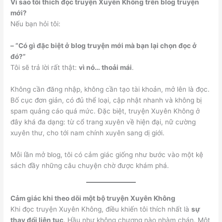
Vì sao tôi thích đọc truyện Xuyên Không trên blog truyện
mới?
Nếu bạn hỏi tôi:
– “Có gì đặc biệt ở blog truyện mới mà bạn lại chọn đọc ở
đó?”
Tôi sẽ trả lời rất thật:
vì nó… thoải mái
.
Không cần đăng nhập, không cần tạo tài khoản, mở lên là đọc.
Bố cục đơn giản, có đủ thể loại, cập nhật nhanh và không bị
spam quảng cáo quá mức. Đặc biệt, truyện Xuyên Không ở
đây khá đa dạng: từ cổ trang xuyên về hiện đại, nữ cường
xuyên thư, cho tới nam chính xuyên sang dị giới.
Mỗi lần mở blog, tôi có cảm giác giống như bước vào một kệ
sách đầy những câu chuyện chờ được khám phá.
Cảm giác khi theo dõi một bộ truyện Xuyên Không
Khi đọc truyện Xuyên Không, điều khiến tôi thích nhất là
sự
thay đổi liên tục
. Hầu như không chương nào nhàm chán. Một