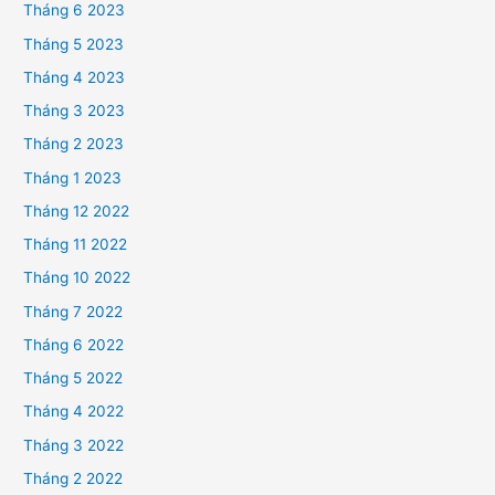
Tháng 6 2023
Tháng 5 2023
Tháng 4 2023
Tháng 3 2023
Tháng 2 2023
Tháng 1 2023
Tháng 12 2022
Tháng 11 2022
Tháng 10 2022
Tháng 7 2022
Tháng 6 2022
Tháng 5 2022
Tháng 4 2022
Tháng 3 2022
Tháng 2 2022