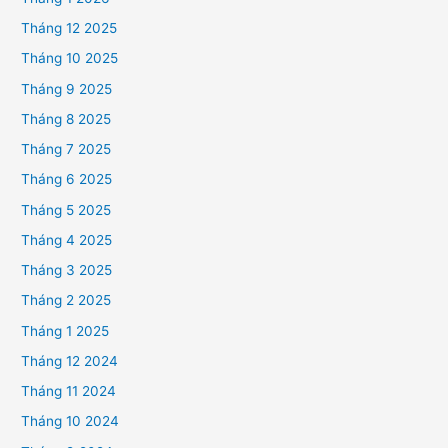
Tháng 12 2025
Tháng 10 2025
Tháng 9 2025
Tháng 8 2025
Tháng 7 2025
Tháng 6 2025
Tháng 5 2025
Tháng 4 2025
Tháng 3 2025
Tháng 2 2025
Tháng 1 2025
Tháng 12 2024
Tháng 11 2024
Tháng 10 2024