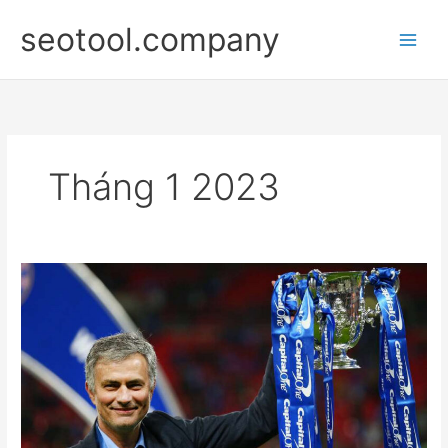
Nhảy
seotool.company
tới
nội
dung
Tháng 1 2023
Đố
bạn
biết
huấn
luyện
viên
bóng
đá