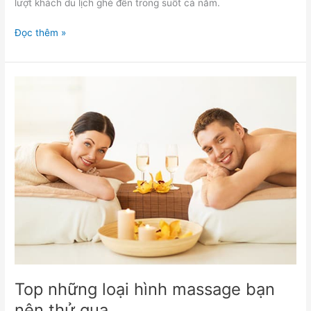
lượt khách du lịch ghé đến trong suốt cả năm.
Đọc thêm »
Top
những
loại
hình
massage
bạn
nên
thử
qua
Top những loại hình massage bạn
nên thử qua