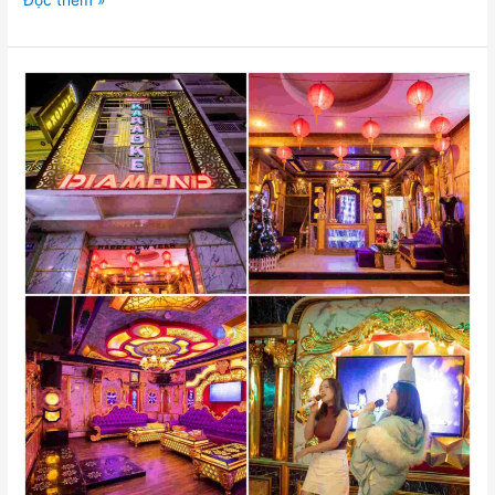
“KHÔNG
GIAN
CỰC
XỊN”
TẠI
NHỮNG
QUÁN
KARAOKE
NÀY
LÀ
DÀNH
CHO
BẠN