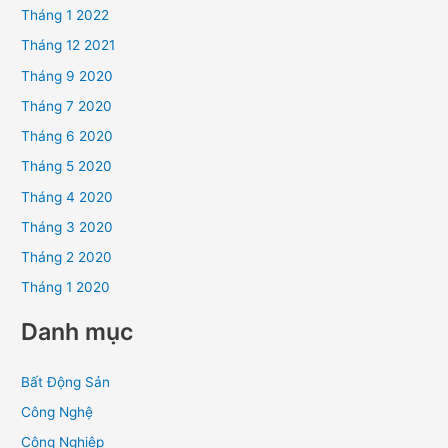
Tháng 1 2022
Tháng 12 2021
Tháng 9 2020
Tháng 7 2020
Tháng 6 2020
Tháng 5 2020
Tháng 4 2020
Tháng 3 2020
Tháng 2 2020
Tháng 1 2020
Danh mục
Bất Động Sản
Công Nghệ
Công Nghiệp