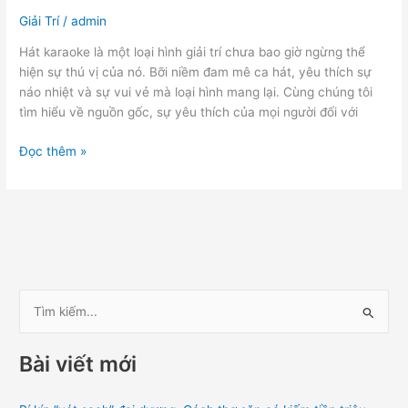
Giải Trí
/
admin
Hát karaoke là một loại hình giải trí chưa bao giờ ngừng thể
hiện sự thú vị của nó. Bỡi niềm đam mê ca hát, yêu thích sự
náo nhiệt và sự vui vẻ mà loại hình mang lại. Cùng chúng tôi
tìm hiểu về nguồn gốc, sự yêu thích của mọi người đối với
Đọc thêm »
T
ì
Bài viết mới
m
k