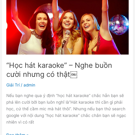
hát
karaoke”
–
Nghe
buồn
cười
nhưng
có
thật
￼
“Học hát karaoke” – Nghe buồn
cười nhưng có thật￼
Giải Trí
/
admin
Nếu bạn nghe qua ý định “học hát karaoke” chắc hẵn bạn sẽ
phá lên cười bỡi bạn luôn nghĩ là”Hát karaoke thì cần gì phải
học, cứ thế cầm mic mà hát thôi”. Nhưng nếu bạn thử search
google với nội dung “học hát karaoke” chắc chắn bạn sẽ ngạc
nhiên vì có rất
Đọc thêm »