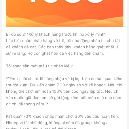
Bí kíp số 2: “Xử lý khách hàng trước khi họ xử lý mình”
Lúc biết chắc chắn hàng về trễ, tôi chủ động nhắn tin cho tất
cả khách đã đặt. Các bạn thấy đấy, khách hàng ghét nhất là
sự im lặng. Họ còn ghét hơn cả việc hàng đến chậm.
Tôi soạn sẵn một mẫu tin nhắn kiểu:
*“Em xin lỗi chị ơi, lô hàng nhập về bị kẹt biên do hải quan kiểm
tra đột xuất. Dự kiến chậm 7-10 ngày so với kế hoạch. Nếu chị
không thể chờ, em hoàn 100% tiền cọc ngay lập tức. Nếu chị
vẫn muốn giữ đơn, em sẽ gửi tặng kèm một món quà nhỏ cảm
ơn chị đã thông cảm.”*
Kết quả? 70% khách chấp nhận chờ, 30% yêu cầu hoàn tiền.
Nhưng vì tôi chủ động, không ai ném đá group, không ai