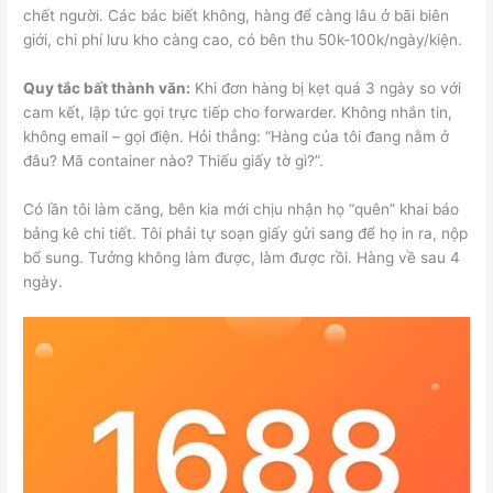
chết người. Các bác biết không, hàng để càng lâu ở bãi biên
giới, chi phí lưu kho càng cao, có bên thu 50k-100k/ngày/kiện.
Quy tắc bất thành văn:
Khi đơn hàng bị kẹt quá 3 ngày so với
cam kết, lập tức gọi trực tiếp cho forwarder. Không nhắn tin,
không email – gọi điện. Hỏi thẳng: “Hàng của tôi đang nằm ở
đâu? Mã container nào? Thiếu giấy tờ gì?”.
Có lần tôi làm căng, bên kia mới chịu nhận họ “quên” khai báo
bảng kê chi tiết. Tôi phải tự soạn giấy gửi sang để họ in ra, nộp
bổ sung. Tưởng không làm được, làm được rồi. Hàng về sau 4
ngày.