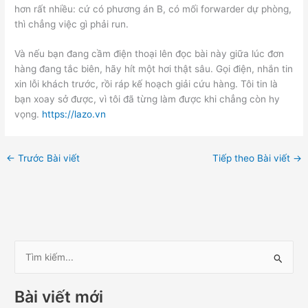
hơn rất nhiều: cứ có phương án B, có mối forwarder dự phòng,
thì chẳng việc gì phải run.
Và nếu bạn đang cầm điện thoại lên đọc bài này giữa lúc đơn
hàng đang tắc biên, hãy hít một hơi thật sâu. Gọi điện, nhắn tin
xin lỗi khách trước, rồi ráp kế hoạch giải cứu hàng. Tôi tin là
bạn xoay sở được, vì tôi đã từng làm được khi chẳng còn hy
vọng.
https://lazo.vn
←
Trước Bài viết
Tiếp theo Bài viết
→
T
ì
Bài viết mới
m