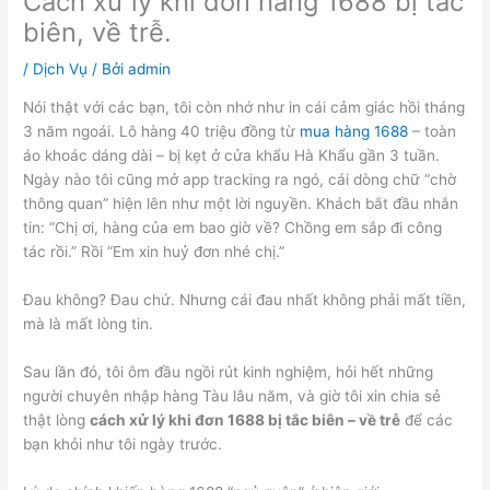
Cách xử lý khi đơn hàng 1688 bị tắc
biên, về trễ.
/
Dịch Vụ
/ Bởi
admin
Nói thật với các bạn, tôi còn nhớ như in cái cảm giác hồi tháng
3 năm ngoái. Lô hàng 40 triệu đồng từ
mua hàng 1688
– toàn
áo khoác dáng dài – bị kẹt ở cửa khẩu Hà Khẩu gần 3 tuần.
Ngày nào tôi cũng mở app tracking ra ngó, cái dòng chữ “chờ
thông quan” hiện lên như một lời nguyền. Khách bắt đầu nhắn
tin: “Chị ơi, hàng của em bao giờ về? Chồng em sắp đi công
tác rồi.” Rồi “Em xin huỷ đơn nhé chị.”
Đau không? Đau chứ. Nhưng cái đau nhất không phải mất tiền,
mà là mất lòng tin.
Sau lần đó, tôi ôm đầu ngồi rút kinh nghiệm, hỏi hết những
người chuyên nhập hàng Tàu lâu năm, và giờ tôi xin chia sẻ
thật lòng
cách xử lý khi đơn 1688 bị tắc biên – về trễ
để các
bạn khỏi như tôi ngày trước.