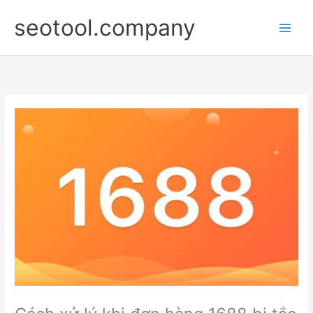
Nhảy
seotool.company
tới
nội
dung