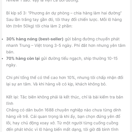
review 1 sao. Vậy là vẹn cả đôi đường.
Bí kíp số 3: “Phương án dự phòng – chia hàng làm hai đường”
Sau lần trắng tay gần đó, tôi thay đổi chiến lược. Mỗi lô hàng
lớn (trên 50kg) tôi chia làm 2 phần:
30% hàng nóng (best-seller)
gửi bằng đường chuyển phát
nhanh Trung – Việt trong 3-5 ngày. Phí đắt hơn nhưng yên tâm
bán.
70% hàng còn lại
gửi đường tiểu ngạch, ship thường 10-15
ngày.
Chi phí tổng thể có thể cao hơn 10%, nhưng tôi chấp nhận đổi
lại sự an tâm. Và khi hàng về có kịp, khách không bỏ.
Kết lại: Tắc biên không phải là kết thúc, chỉ là bài kiểm tra bản
lĩnh
Chẳng có dân buôn 1688 chuyên nghiệp nào chưa từng dính
hàng về trễ. Cái quan trọng là khi ấy, bạn chọn đứng yên đổ
lỗi, hay chủ động xoay xở. Từ một người từng cuống cuồng
đến phát khóc vì lô hàng biến mất dạng, tôi giờ đã bình tĩnh