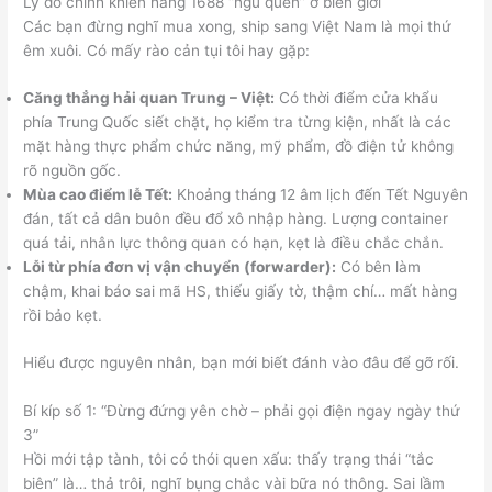
Lý do chính khiến hàng 1688 “ngủ quên” ở biên giới
Các bạn đừng nghĩ mua xong, ship sang Việt Nam là mọi thứ
êm xuôi. Có mấy rào cản tụi tôi hay gặp:
Căng thẳng hải quan Trung – Việt:
Có thời điểm cửa khẩu
phía Trung Quốc siết chặt, họ kiểm tra từng kiện, nhất là các
mặt hàng thực phẩm chức năng, mỹ phẩm, đồ điện tử không
rõ nguồn gốc.
Mùa cao điểm lễ Tết:
Khoảng tháng 12 âm lịch đến Tết Nguyên
đán, tất cả dân buôn đều đổ xô nhập hàng. Lượng container
quá tải, nhân lực thông quan có hạn, kẹt là điều chắc chắn.
Lỗi từ phía đơn vị vận chuyển (forwarder):
Có bên làm
chậm, khai báo sai mã HS, thiếu giấy tờ, thậm chí… mất hàng
rồi bảo kẹt.
Hiểu được nguyên nhân, bạn mới biết đánh vào đâu để gỡ rối.
Bí kíp số 1: “Đừng đứng yên chờ – phải gọi điện ngay ngày thứ
3”
Hồi mới tập tành, tôi có thói quen xấu: thấy trạng thái “tắc
biên” là… thả trôi, nghĩ bụng chắc vài bữa nó thông. Sai lầm