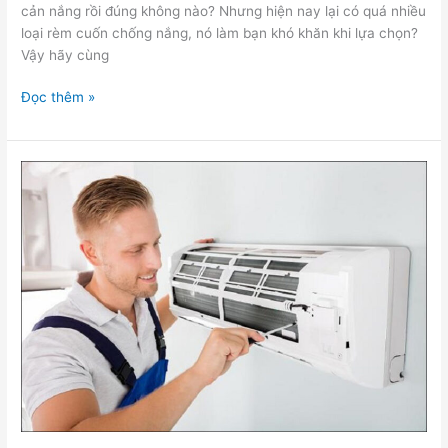
cản nắng rồi đúng không nào? Nhưng hiện nay lại có quá nhiều
loại rèm cuốn chống nắng, nó làm bạn khó khăn khi lựa chọn?
Vậy hãy cùng
Đọc thêm »
Tại
sao
nên
bảo
dưỡng
máy
lạnh
thường
xuyên?