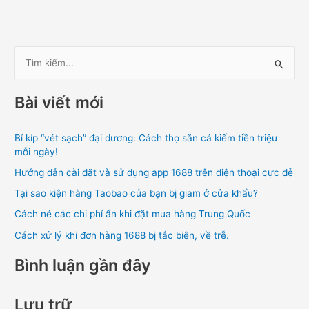
T
ì
Bài viết mới
m
k
Bí kíp “vét sạch” đại dương: Cách thợ săn cá kiếm tiền triệu
i
mỗi ngày!
ế
Hướng dẫn cài đặt và sử dụng app 1688 trên điện thoại cực dễ
m
Tại sao kiện hàng Taobao của bạn bị giam ở cửa khẩu?
:
Cách né các chi phí ẩn khi đặt mua hàng Trung Quốc
Cách xử lý khi đơn hàng 1688 bị tắc biên, về trễ.
Bình luận gần đây
Lưu trữ