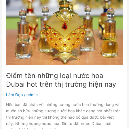
những
loại
nước
hoa
Dubai
hot
trên
thị
trường
hiện
nay
Điểm tên những loại nước hoa
Dubai hot trên thị trường hiện nay
Làm Đẹp
/
admin
Nếu bạn đã chán với những hương nước hoa thường dùng và
muốn sở hữu những hương nước hoa khác đang hot nhất trên
thị trường hiện nay thì không thể nào bỏ qua được bài viết
này. Những hương nước hoa đến từ đất nước Dubai chắc