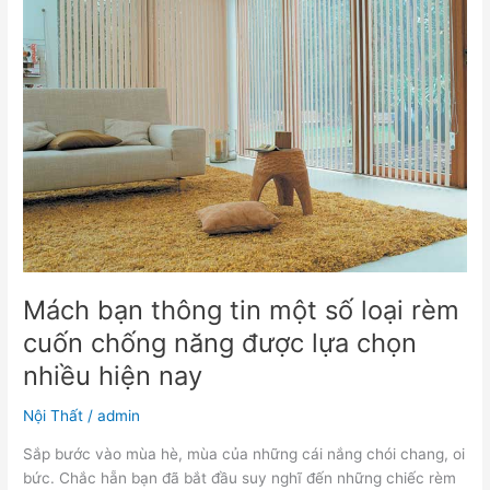
thông
tin
một
số
loại
rèm
cuốn
chống
năng
được
lựa
chọn
nhiều
Mách bạn thông tin một số loại rèm
hiện
cuốn chống năng được lựa chọn
nay
nhiều hiện nay
Nội Thất
/
admin
Sắp bước vào mùa hè, mùa của những cái nắng chói chang, oi
bức. Chắc hẵn bạn đã bắt đầu suy nghĩ đến những chiếc rèm