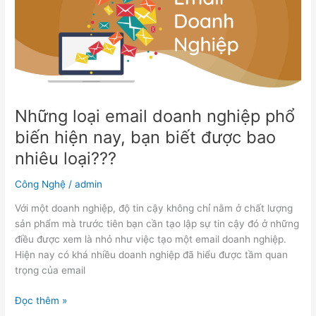
email
doanh
nghiệp
phổ
biến
hiện
nay,
bạn
Những loại email doanh nghiệp phổ
biết
biến hiện nay, bạn biết được bao
được
nhiêu loại???
bao
nhiêu
Công Nghệ
/
admin
loại???
Với một doanh nghiệp, độ tin cậy không chỉ nằm ở chất lượng
sản phẩm mà trước tiên bạn cần tạo lập sự tin cậy đó ở những
điều được xem là nhỏ như việc tạo một email doanh nghiệp.
Hiện nay có khá nhiều doanh nghiệp đã hiểu được tầm quan
trọng của email
Đọc thêm »