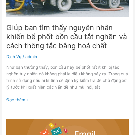
bể
phốt
bồn
cầu
Giúp bạn tìm thấy nguyên nhân
tắt
khiến bể phốt bồn cầu tắt nghẽn và
nghẽn
và
cách thông tắc bằng hoá chất
cách
thông
Dịch Vụ
/
admin
tắc
Như bạn thường thấy, bồn cầu hay bể phốt rất ít khi bị tắc
bằng
nghẽn tuy nhiên đó không phải là điều không xảy ra. Trong quá
hoá
trình sử dụng nếu ai kĩ tính sẽ định kỳ kiểm tra để chủ động xử
chất
lý tước khi xuất hiện các vấn đề như mùi hôi, tắt
Đọc thêm »
Những
loại