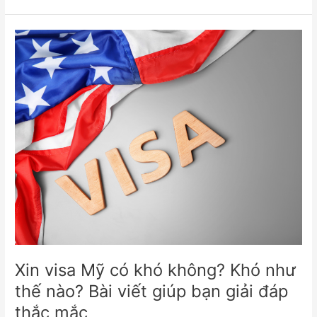
Xin
visa
Mỹ
có
khó
không?
Khó
như
thế
nào?
Bài
viết
giúp
bạn
giải
Xin visa Mỹ có khó không? Khó như
đáp
thắc
thế nào? Bài viết giúp bạn giải đáp
mắc
thắc mắc