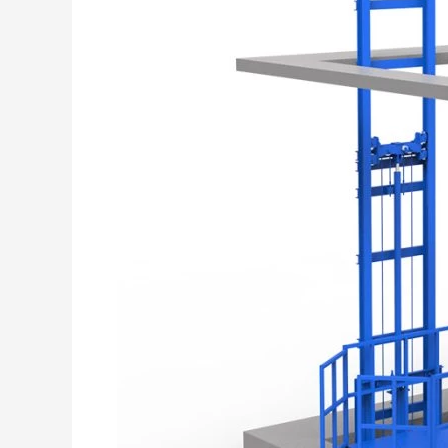
Quả
Cho
Vận
Chuyển
Hàng
Hóa
Nặng