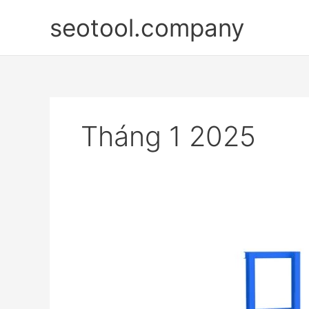
Nhảy
seotool.company
tới
nội
dung
Tháng 1 2025
Thang
Nâng
Hàng:
Giải
Pháp
Hiệu