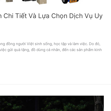
 Chi Tiết Và Lựa Chọn Dịch Vụ Uy
ng đồng người Việt sinh sống, học tập và làm việc. Do đó,
 việc gửi quà tặng, đồ dùng cá nhân, đến các sản phẩm kinh