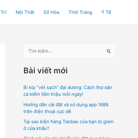
 Trí
Nội Thất
Số Hóa
Thời Trang
Ý Tế
T
ì
Bài viết mới
m
k
Bí kíp “vét sạch” đại dương: Cách thợ săn
i
cá kiếm tiền triệu mỗi ngày!
ế
Hướng dẫn cài đặt và sử dụng app 1688
m
trên điện thoại cực dễ
:
Tại sao kiện hàng Taobao của bạn bị giam
ở cửa khẩu?