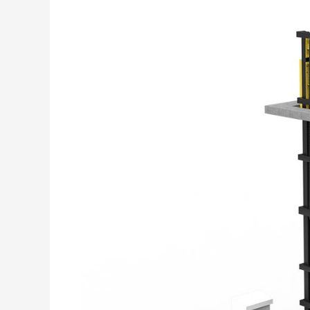
Thang
Nâng
Hàng
Thủy
Lực
Có
Giá
Bao
Nhiêu?
Những
Yếu
Tố
Ảnh
Hưởng
Đến
Chi
Phí