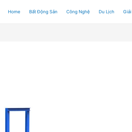
Home
Bất Động Sản
Công Nghệ
Du Lịch
Giải