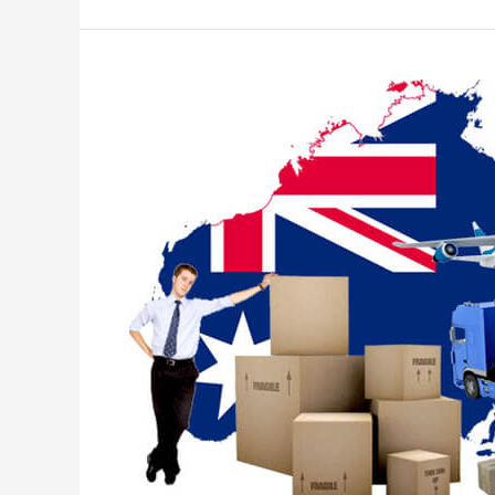
Gửi
Hàng
Đi
Úc:
Hướng
Dẫn
Chi
Tiết
Và
Lựa
Chọn
Dịch
Vụ
Uy
Tín