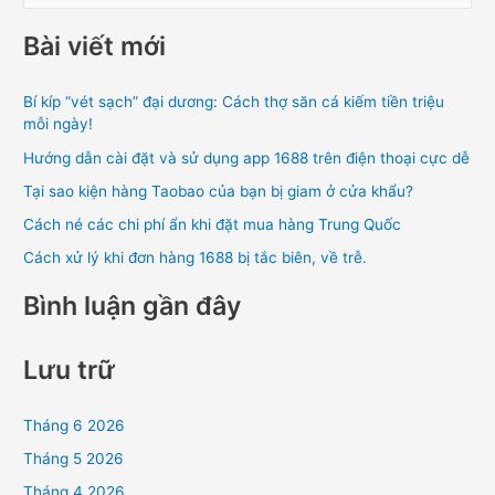
ì
Bài viết mới
m
k
Bí kíp “vét sạch” đại dương: Cách thợ săn cá kiếm tiền triệu
i
mỗi ngày!
ế
Hướng dẫn cài đặt và sử dụng app 1688 trên điện thoại cực dễ
m
Tại sao kiện hàng Taobao của bạn bị giam ở cửa khẩu?
:
Cách né các chi phí ẩn khi đặt mua hàng Trung Quốc
Cách xử lý khi đơn hàng 1688 bị tắc biên, về trễ.
Bình luận gần đây
Lưu trữ
Tháng 6 2026
Tháng 5 2026
Tháng 4 2026