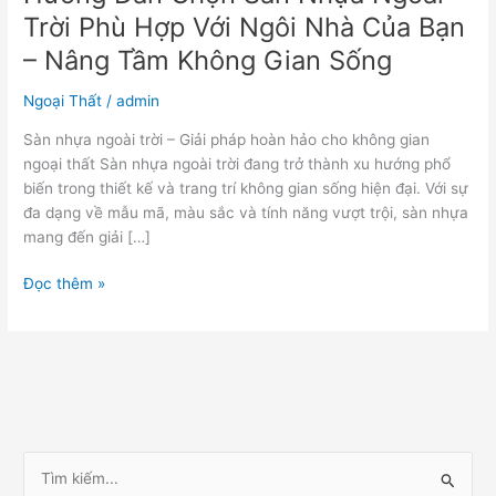
Hợp
Trời Phù Hợp Với Ngôi Nhà Của Bạn
Với
Ngôi
– Nâng Tầm Không Gian Sống
Nhà
Của
Ngoại Thất
/
admin
Bạn
Sàn nhựa ngoài trời – Giải pháp hoàn hảo cho không gian
–
ngoại thất Sàn nhựa ngoài trời đang trở thành xu hướng phổ
Nâng
biến trong thiết kế và trang trí không gian sống hiện đại. Với sự
Tầm
đa dạng về mẫu mã, màu sắc và tính năng vượt trội, sàn nhựa
Không
mang đến giải […]
Gian
Sống
Đọc thêm »
T