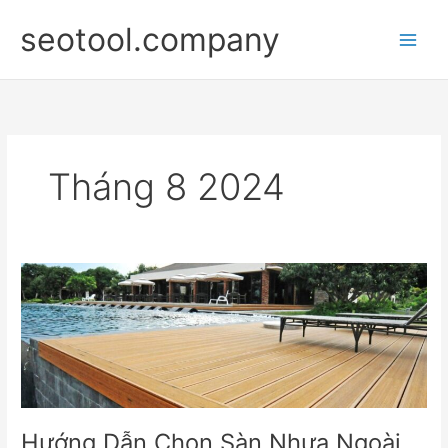
Nhảy
seotool.company
tới
nội
dung
Tháng 8 2024
Hướng
Dẫn
Chọn
Sàn
Nhựa
Ngoài
Trời
Phù
Hướng Dẫn Chọn Sàn Nhựa Ngoài