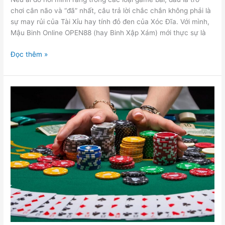
chơi cân não và “đã” nhất, câu trả lời chắc chắn không phải là
sự may rủi của Tài Xỉu hay tính đỏ đen của Xóc Đĩa. Với mình,
Mậu Binh Online OPEN88 (hay Binh Xập Xám) mới thực sự là
Đọc thêm »
Cách
đăng
ký
tài
khoản
Sunwin
nhận
ngay
code
tân
thủ
100k