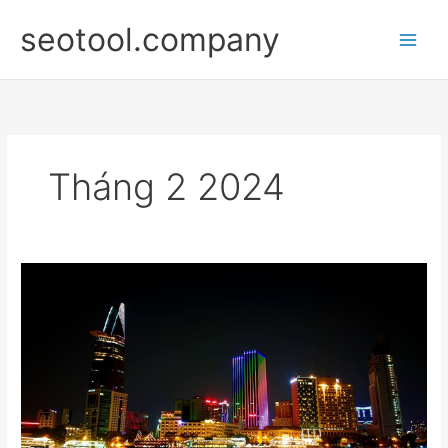
Nhảy
seotool.company
tới
nội
dung
Tháng 2 2024
Đam
Mê
và
Sôi
Động:
Cuộc
Sống
Về