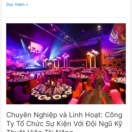
Đọc thêm »
Chuyên
Nghiệp
và
Linh
Hoạt:
Công
Ty
Tổ
Chức
Sự
Kiện
Với
Đội
Ngũ
Chuyên Nghiệp và Linh Hoạt: Công
Kỹ
Ty Tổ Chức Sự Kiện Với Đội Ngũ Kỹ
Thuật
Viên