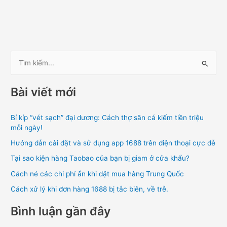
T
ì
Bài viết mới
m
k
Bí kíp “vét sạch” đại dương: Cách thợ săn cá kiếm tiền triệu
i
mỗi ngày!
ế
Hướng dẫn cài đặt và sử dụng app 1688 trên điện thoại cực dễ
m
Tại sao kiện hàng Taobao của bạn bị giam ở cửa khẩu?
:
Cách né các chi phí ẩn khi đặt mua hàng Trung Quốc
Cách xử lý khi đơn hàng 1688 bị tắc biên, về trễ.
Bình luận gần đây