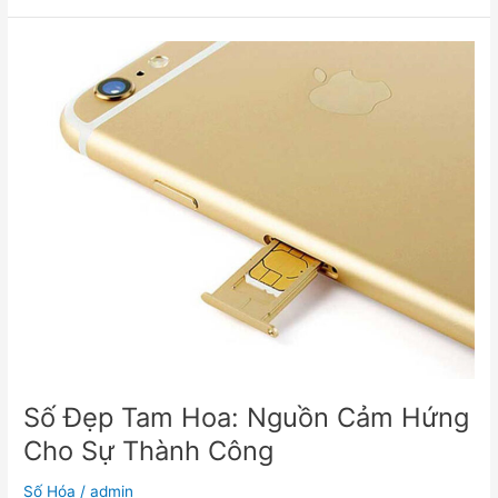
Số
Đẹp
Tam
Hoa:
Nguồn
Cảm
Hứng
Cho
Sự
Thành
Công
Số Đẹp Tam Hoa: Nguồn Cảm Hứng
Cho Sự Thành Công
Số Hóa
/
admin