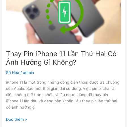
11
Lần
Thứ
Hai
Có
Ảnh
Hưởng
Gì
Không?
Thay Pin iPhone 11 Lần Thứ Hai Có
Ảnh Hưởng Gì Không?
Số Hóa
/
admin
iPhone 11 là một trong những dòng điện thoại được ưa chuộng
của Apple. Sau một thời gian dài sử dụng, việc pin bị chai là
điều không thể tránh khỏi. Nhiều người dùng đã thay pin
iPhone 11 lần đầu và đang băn khoăn liệu thay pin lần thứ hai
có ảnh hưởng gì
Đọc thêm »