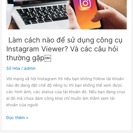
công
cụ
Instagram
Viewer?
Và
các
Làm cách nào để sử dụng công cụ
câu
Instagram Viewer? Và các câu hỏi
hỏi
thường gặp￼
thường
gặp
Số Hóa
/
admin
￼
Với mạng xã hội Instagram thì nếu bạn không Follow tài khoản
nào đó đang đặt chế độ riêng tư thì bạn không thể xem được
các hình ảnh, các status của tài khoản đó. Nếu bạn đang crus
ai đó mà chưa dám công khai chỉ muốn âm thầm xem tài
khoản của người
Đọc thêm »