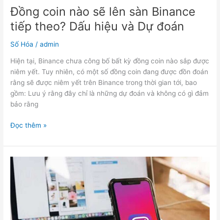
và
Đồng coin nào sẽ lên sàn Binance
Dự
tiếp theo? Dấu hiệu và Dự đoán
đoán
Số Hóa
/
admin
Hiện tại, Binance chưa công bố bất kỳ đồng coin nào sắp được
niêm yết. Tuy nhiên, có một số đồng coin đang được đồn đoán
rằng sẽ được niêm yết trên Binance trong thời gian tới, bao
gồm: Lưu ý rằng đây chỉ là những dự đoán và không có gì đảm
bảo rằng
Đọc thêm »
Làm
cách
nào
để
sử
dụng