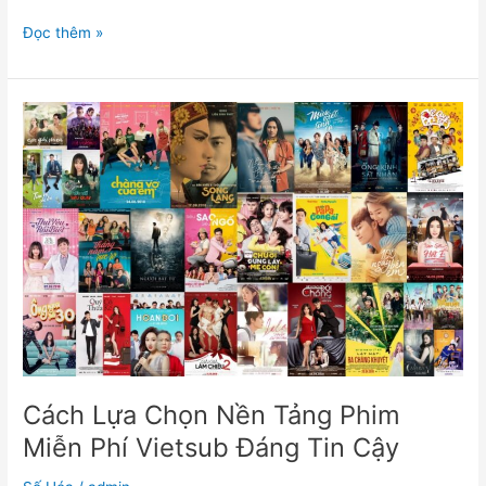
Đọc thêm »
Cách
Lựa
Chọn
Nền
Tảng
Phim
Miễn
Phí
Vietsub
Đáng
Tin
Cậy
Cách Lựa Chọn Nền Tảng Phim
Miễn Phí Vietsub Đáng Tin Cậy