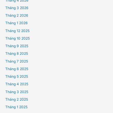
Tháng 4 2026
Tháng 3 2026
Tháng 2 2026
Tháng 1 2026
Tháng 12 2025
Tháng 10 2025
Tháng 9 2025
Tháng 8 2025
Tháng 7 2025
Tháng 6 2025
Tháng 5 2025
Tháng 4 2025
Tháng 3 2025
Tháng 2 2025
Tháng 1 2025