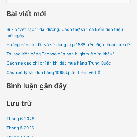
ì
Bài viết mới
m
k
Bí kíp “vét sạch” đại dương: Cách thợ săn cá kiếm tiền triệu
i
mỗi ngày!
ế
Hướng dẫn cài đặt và sử dụng app 1688 trên điện thoại cực dễ
m
Tại sao kiện hàng Taobao của bạn bị giam ở cửa khẩu?
:
Cách né các chi phí ẩn khi đặt mua hàng Trung Quốc
Cách xử lý khi đơn hàng 1688 bị tắc biên, về trễ.
Bình luận gần đây
Lưu trữ
Tháng 6 2026
Tháng 5 2026