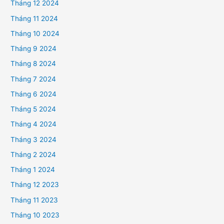
Tháng 12 2024
Tháng 11 2024
Tháng 10 2024
Tháng 9 2024
Tháng 8 2024
Tháng 7 2024
Tháng 6 2024
Tháng 5 2024
Tháng 4 2024
Tháng 3 2024
Tháng 2 2024
Tháng 1 2024
Tháng 12 2023
Tháng 11 2023
Tháng 10 2023