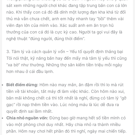
sát xem những người chơi khác đang tập trung bắn con cá lớn
nào. Khi thấy con cá đó đã dính một lượng đạn kha khá từ đối
thủ mà vẫn chưa chết, anh em hãy nhanh tay “bồi” thêm vài
viên đạn lớn của mình vào. Xác suất anh em ăn trọn hũ
thưởng của con cá đó là cực kỳ cao. Người ta gọi vui đây là
nghệ thuật “đúng người, đúng thời điểm”.
3. Tâm lý và cách quản lý vốn – Yếu tố quyết định thắng bại
Tôi nói thật, kỹ năng bắn hay đến mấy mà tâm lý yếu thì cũng
“xa bờ” như thường. Những thợ săn kiếm tiền triệu mỗi ngày
hơn nhau ở cái đầu lạnh.
Biết điểm dừng:
Hôm nào may mắn, ăn đậm rồi thì lo mà rút
tiền về tài khoản, tắt máy đi làm việc khác. Còn hôm nào xui,
bắn mãi không chết cá thì tốt nhất là nghỉ, đừng có tâm lý “gỡ
gạc” rồi nạp thêm tiền vào. Lúc nóng máu là lúc dễ đưa ra
quyết định sai lầm nhất.
Chia nhỏ nguồn vốn:
Đừng bao giờ mang hết số tiền mình có
vào một phòng chơi duy nhất. Hãy chia nhỏ ra thành nhiều
phần. Hôm nay chơi hết phần đó thì nghỉ, ngày mai chiến tiếp.