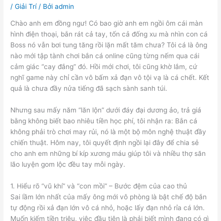
/
Giải Trí
/ Bởi
admin
Chào anh em đồng ngư! Có bao giờ anh em ngồi ôm cái màn
hình điện thoại, bắn rát cả tay, tốn cả đống xu mà nhìn con cá
Boss nó vẫn bơi tung tăng rồi lặn mất tăm chưa? Tôi cá là ông
nào mới tập tành chơi bắn cá online cũng từng nếm qua cái
cảm giác “cay đắng” đó. Hồi mới chơi, tôi cũng khờ lắm, cứ
nghĩ game này chỉ cần vô bấm xả đạn vô tội vạ là cá chết. Kết
quả là chưa đầy nửa tiếng đã sạch sành sanh túi.
Nhưng sau mấy năm “lăn lộn” dưới đáy đại dương ảo, trả giá
bằng không biết bao nhiêu tiền học phí, tôi nhận ra: Bắn cá
không phải trò chơi may rủi, nó là một bộ môn nghệ thuật đầy
chiến thuật. Hôm nay, tôi quyết định ngồi lại đây để chia sẻ
cho anh em những bí kíp xương máu giúp tôi và nhiều thợ săn
lão luyện gom lộc đều tay mỗi ngày.
1. Hiểu rõ “vũ khí” và “con mồi” – Bước đệm của cao thủ
Sai lầm lớn nhất của mấy ông mới vô phòng là bật chế độ bắn
tự động rồi xả đạn lớn vô cá nhỏ, hoặc lấy đạn nhỏ rỉa cá lớn.
Muốn kiếm tiền triệu, việc đầu tiên là phải biết mình đang có gì