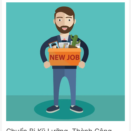
Chuẩn
Bị
Kỹ
Lưỡng,
Thành
Công
trong
Phỏng
Vấn:
Bí
Quyết
của
Ứng
Viên
Tài
Năng