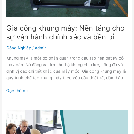
chính
xác
và
bền
Gia công khung máy: Nền tảng cho
bỉ
sự vận hành chính xác và bền bỉ
Công Nghiệp
/
admin
Khung máy là một bộ phận quan trọng cấu tạo nên bất kỳ cỗ
máy nào. Nó đóng vai trò như bộ khung chịu lực, nâng đỡ và
định vị các chi tiết khác của máy móc. Gia công khung máy là
quy trình chế tạo khung máy theo yêu cầu thiết kế, đảm bảo
Đọc thêm »
“Bí
kíp”
biến
mục