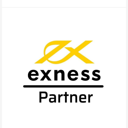
Mọi
Điều
Cần
Biết
Về
Backcom
Exness