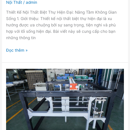
Nội Thất
/
admin
Phố
Tiện
Thiết Kế Nội Thất Biệt Thự Hiện Đại: Nâng Tầm Không Gian
Nghi
Sống 1. Giới thiệu: Thiết kế nội thất biệt thự hiện đại là xu
hướng được ưa chuộng bởi sự sang trọng, tiện nghi và phù
hợp với lối sống hiện đại. Bài viết này sẽ cung cấp cho bạn
những thông tin
Đọc thêm »
Gia
công
khung
máy:
Nền
tảng
cho
sự
vận
hành