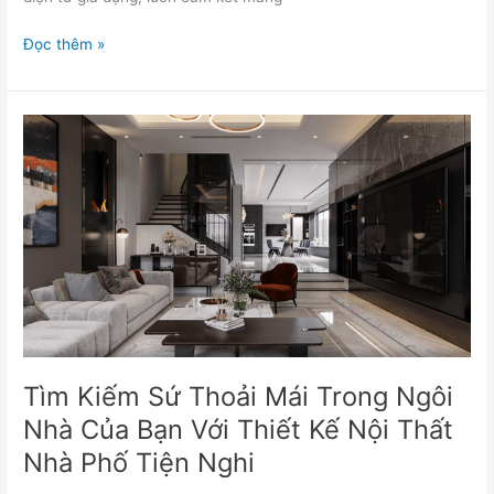
Đọc thêm »
Tìm
Kiếm
Sứ
Thoải
Mái
Trong
Ngôi
Nhà
Của
Bạn
Với
Tìm Kiếm Sứ Thoải Mái Trong Ngôi
Thiết
Kế
Nhà Của Bạn Với Thiết Kế Nội Thất
Nội
Nhà Phố Tiện Nghi
Thất
Nhà