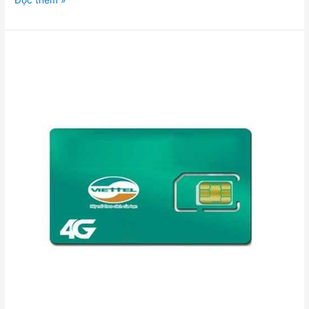
Đọc thêm »
Hướng
Dẫn
Cách
Chọn
Sim
Số
Đẹp
Hợp
Mệnh:
Phong
Thủy
và
Ý
Nghĩa
Tượng
Trưng