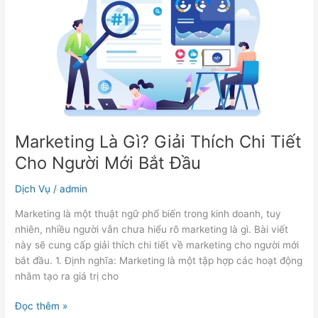
Gì?
Giải
Thích
Chi
Tiết
Cho
Người
Mới
Bắt
Marketing Là Gì? Giải Thích Chi Tiết
Đầu
Cho Người Mới Bắt Đầu
Dịch Vụ
/
admin
Marketing là một thuật ngữ phổ biến trong kinh doanh, tuy
nhiên, nhiều người vẫn chưa hiểu rõ marketing là gì. Bài viết
này sẽ cung cấp giải thích chi tiết về marketing cho người mới
bắt đầu. 1. Định nghĩa: Marketing là một tập hợp các hoạt động
nhằm tạo ra giá trị cho
Đọc thêm »