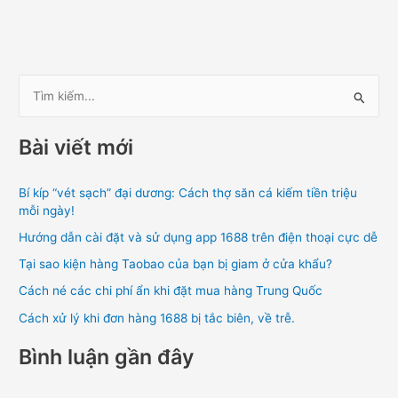
T
ì
Bài viết mới
m
k
Bí kíp “vét sạch” đại dương: Cách thợ săn cá kiếm tiền triệu
i
mỗi ngày!
ế
Hướng dẫn cài đặt và sử dụng app 1688 trên điện thoại cực dễ
m
Tại sao kiện hàng Taobao của bạn bị giam ở cửa khẩu?
:
Cách né các chi phí ẩn khi đặt mua hàng Trung Quốc
Cách xử lý khi đơn hàng 1688 bị tắc biên, về trễ.
Bình luận gần đây