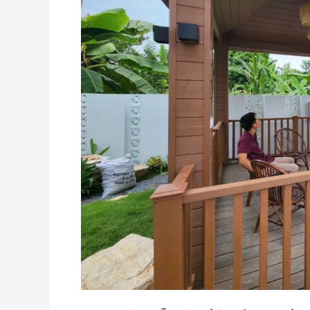
Hiện
Đại
Dẫn
Đầu
Xu
Hướng
2026
–
Chia
Sẻ
Thật
Từ
Trải
Nghiệm