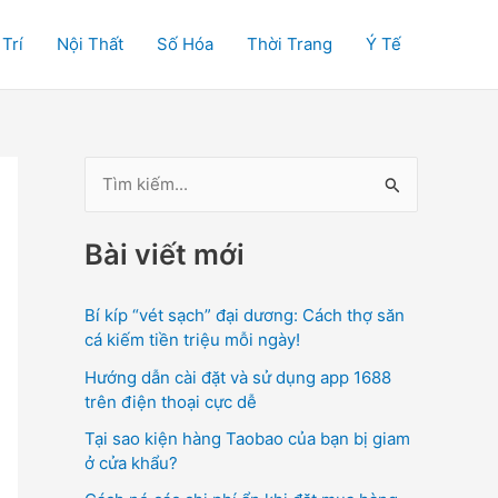
 Trí
Nội Thất
Số Hóa
Thời Trang
Ý Tế
T
ì
Bài viết mới
m
k
Bí kíp “vét sạch” đại dương: Cách thợ săn
i
cá kiếm tiền triệu mỗi ngày!
ế
Hướng dẫn cài đặt và sử dụng app 1688
m
trên điện thoại cực dễ
:
Tại sao kiện hàng Taobao của bạn bị giam
ở cửa khẩu?