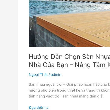
Sàn
Nhựa
Ngoài
Trời
Phù
Hợp
Với
Ngôi
Nhà
Của
Hướng Dẫn Chọn Sàn Nhựa 
Bạn
Nhà Của Bạn – Nâng Tầm 
–
Nâng
Ngoại Thất
/
admin
Tầm
Không
Sàn nhựa ngoài trời – Giải pháp hoàn hảo cho k
Gian
hướng phổ biến trong thiết kế và trang trí khô
Sống
tính năng vượt trội, sàn nhựa mang đến giải
Đọc thêm »