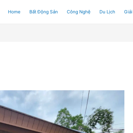
Home
Bất Động Sản
Công Nghệ
Du Lịch
Giải