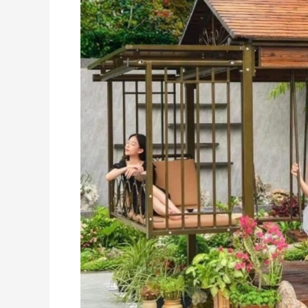
Đẹp
Cho
Nhà
Chòi
Sân
Vườn
–
Bí
Quyết
Cho
Công
Trình
Vừa
Chất,
Vừa
Chơi
Lâu