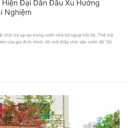
 Hiện Đại Dẫn Đầu Xu Hướng
ải Nghiệm
cái chòi tre ọp ẹp trong vườn nhà bà ngoại hồi bé. Thế mà
ườn của gia đình mình, tôi mới thấy chòi sân vườn đã “lột