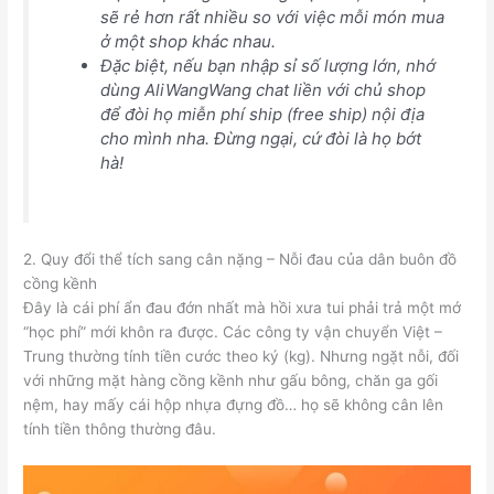
sẽ rẻ hơn rất nhiều so với việc mỗi món mua
ở một shop khác nhau.
Đặc biệt, nếu bạn nhập sỉ số lượng lớn, nhớ
dùng AliWangWang chat liền với chủ shop
để đòi họ miễn phí ship (free ship) nội địa
cho mình nha. Đừng ngại, cứ đòi là họ bớt
hà!
2. Quy đổi thể tích sang cân nặng – Nỗi đau của dân buôn đồ
cồng kềnh
Đây là cái phí ẩn đau đớn nhất mà hồi xưa tui phải trả một mớ
“học phí” mới khôn ra được. Các công ty vận chuyển Việt –
Trung thường tính tiền cước theo ký (kg). Nhưng ngặt nỗi, đối
với những mặt hàng cồng kềnh như gấu bông, chăn ga gối
nệm, hay mấy cái hộp nhựa đựng đồ… họ sẽ không cân lên
tính tiền thông thường đâu.