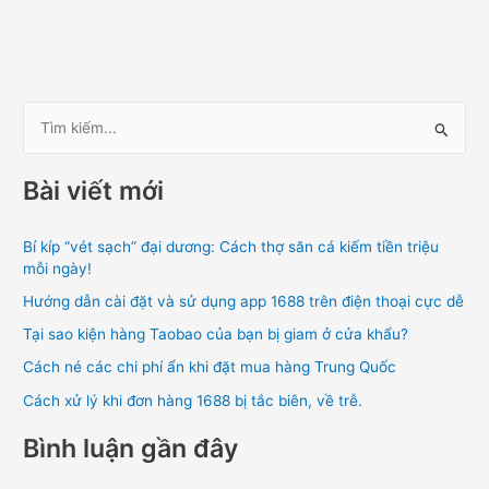
T
ì
Bài viết mới
m
k
Bí kíp “vét sạch” đại dương: Cách thợ săn cá kiếm tiền triệu
i
mỗi ngày!
ế
Hướng dẫn cài đặt và sử dụng app 1688 trên điện thoại cực dễ
m
Tại sao kiện hàng Taobao của bạn bị giam ở cửa khẩu?
:
Cách né các chi phí ẩn khi đặt mua hàng Trung Quốc
Cách xử lý khi đơn hàng 1688 bị tắc biên, về trễ.
Bình luận gần đây