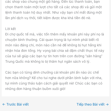
các shop vào chung một giỏ hàng. Đến lúc thanh toán, bạn
chọn thanh toán một lượt cho tất cả các shop đó và gửi một
lệnh thanh toán hộ duy nhất. Như vậy bạn chỉ mất đúng một
lần phí dịch vụ thôi, tiết kiệm được kha khá tiền đó nè.
Lời kết
Đi chợ quốc tế mà, việc tốn thêm mấy khoản phí này phí nọ là
chuyện bình thường. Cái quan trọng là tụi mình phải biết rõ
món nào đáng chi, món nào cần né để không bị hụt hẫng khi
nhận hóa đơn tổng. Hy vọng bài chia sẻ đậm chất thực tế này
của tui sẽ giúp các bạn tự tin hơn trên con đường “săn hàng”
Trung Quốc mà không lo bị thâm hụt ngân sách vô lý.
Các bạn có từng dính chưởng cái khoản phí ẩn nào ức chế
hơn nữa không? Kể cho tui nghe dưới phần bình luận với nha,
tụi mình cùng thảo luận cách giải quyết nè! Chúc các bạn có
những đơn hàng thuận buồm xuôi gió!
←
Trước Bài viết
Tiếp theo Bài viết
→