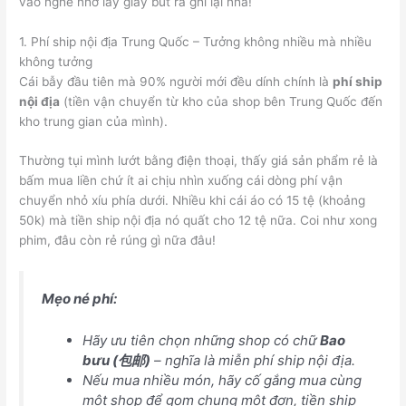
vào nghề nhớ lấy giấy bút ra ghi lại nha!
1. Phí ship nội địa Trung Quốc – Tưởng không nhiều mà nhiều
không tưởng
Cái bẫy đầu tiên mà 90% người mới đều dính chính là
phí ship
nội địa
(tiền vận chuyển từ kho của shop bên Trung Quốc đến
kho trung gian của mình).
Thường tụi mình lướt bằng điện thoại, thấy giá sản phẩm rẻ là
bấm mua liền chứ ít ai chịu nhìn xuống cái dòng phí vận
chuyển nhỏ xíu phía dưới. Nhiều khi cái áo có 15 tệ (khoảng
50k) mà tiền ship nội địa nó quất cho 12 tệ nữa. Coi như xong
phim, đâu còn rẻ rúng gì nữa đâu!
Mẹo né phí:
Hãy ưu tiên chọn những shop có chữ
Bao
bưu (包邮)
– nghĩa là miễn phí ship nội địa.
Nếu mua nhiều món, hãy cố gắng mua cùng
một shop để gom chung một đơn, tiền ship