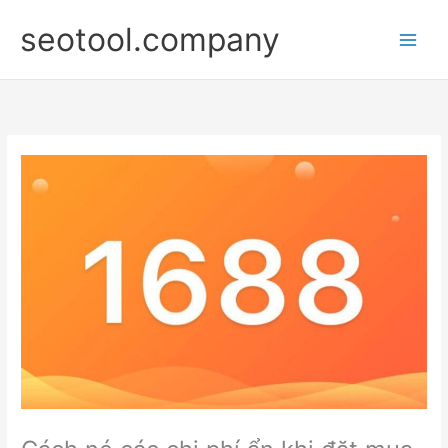
Nhảy
seotool.company
tới
nội
dung