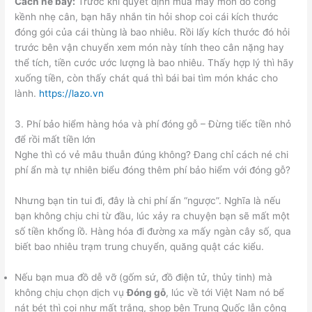
Cách né bẫy:
Trước khi quyết định mua mấy món đồ cồng
kềnh nhẹ cân, bạn hãy nhắn tin hỏi shop coi cái kích thước
đóng gói của cái thùng là bao nhiêu. Rồi lấy kích thước đó hỏi
trước bên vận chuyển xem món này tính theo cân nặng hay
thể tích, tiền cước ước lượng là bao nhiêu. Thấy hợp lý thì hãy
xuống tiền, còn thấy chát quá thì bái bai tìm món khác cho
lành.
https://lazo.vn
3. Phí bảo hiểm hàng hóa và phí đóng gỗ – Đừng tiếc tiền nhỏ
để rồi mất tiền lớn
Nghe thì có vẻ mâu thuẫn đúng không? Đang chỉ cách né chi
phí ẩn mà tự nhiên biểu đóng thêm phí bảo hiểm với đóng gỗ?
Nhưng bạn tin tui đi, đây là chi phí ẩn “ngược”. Nghĩa là nếu
bạn không chịu chi từ đầu, lúc xảy ra chuyện bạn sẽ mất một
số tiền khổng lồ. Hàng hóa đi đường xa mấy ngàn cây số, qua
biết bao nhiêu trạm trung chuyển, quăng quật các kiểu.
Nếu bạn mua đồ dễ vỡ (gốm sứ, đồ điện tử, thủy tinh) mà
không chịu chọn dịch vụ
Đóng gỗ
, lúc về tới Việt Nam nó bể
nát bét thì coi như mất trắng, shop bên Trung Quốc lẫn công