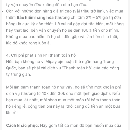
ty vận chuyển đều không đền cho bạn đâu.
Còn với những đơn hàng giá trị cao (vài triệu trở lên), việc mua
thêm
Bảo hiểm hàng hóa
(thường chỉ tầm 2% – 5% giá trị đơn
hàng) là cực kỳ cần thiết. Lỡ xui rủi gặp đợt tắc biên, mất hàng
hay thất lạc, bên vận chuyển họ sẽ đền 100% tiền cho mình.
Không mua bảo hiểm là họ chỉ đền gấp vài lần tiền ship thôi,
lúc đó khóc ròng luôn á.
4. Chi phí phát sinh khi thanh toán hộ
Nếu bạn không có ví Alipay xịn hoặc thẻ ngân hàng Trung
Quốc, bạn sẽ phải xài dịch vụ “Thanh toán hộ” của các công
ty trung gian.
Mỗi lần bấm thanh toán hộ như vậy, họ sẽ tính một khoản phí
dịch vụ (thường từ 10k đến 30k cho một lệnh giao dịch). Nếu
bạn mua lắt nhắt, mỗi shop mua một món rồi bấm thanh toán
hộ riêng lẻ, cộng tiền phí này lại thôi cũng đủ tiền ăn một bữa
lẩu rồi.
Cách khắc phục:
Hãy gom tất cả món đồ bạn muốn mua của