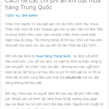
Cách né các chi phí ẩn khi đặt mua
hàng Trung Quốc
/
Dịch Vụ
/ Bởi
admin
Chào mọi người, có bao giờ bạn rơi vào tình cảnh này chưa:
Thấy một món đồ trên Taobao giá tính ra tiền Việt chỉ tầm 50k,
hí hửng nhẩm tính cước vận chuyển chắc thêm mười mấy
ngàn nữa là cùng. Tới chừng hàng về tới tay, nhìn cái hóa đơn
tổng kết mà mém xỉu: Ủa sao lên tới tận 120k dữ vậy trời?!
Hồi mới tập tành tự
mua hàng Trung Quốc
, tui dính cái phốt
này hoài luôn. Lúc đó tức lắm, cứ nghĩ là mình bị mấy công ty
vận chuyển “ăn chặn” hay lừa đảo. Nhưng sau này ngồi tính
toán kỹ lại, lật từng cái hóa đơn ra soi thì mới ngộ ra: À, thì ra
mình đã vô tình cúng tiền cho một mớ
chi phí ẩn
mà lúc đặt
hàng không hề hay biết.
Bởi vậy, hôm nay tui quyết định lên bài này để bóc trần mấy
cái “khoản phí vô hình” đó, kèm theo bí kíp xương máu giúp
bạn né được tụi nó một cách êm đẹp nhất. Người mới chuẩn bị