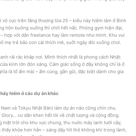
ơi vô cực trên tầng thượng tòa 25 – kiểu này hiếm lắm ở Bình
g hôn buông xuống thì chill hết nấc. Phòng gym hiện đại,
– hợp với dân freelance hay làm remote như mình. Khu vui
 bố mẹ trẻ bảo con cái thích mê, suốt ngày đòi xuống chơi.
nh rải rác khắp nơi. Mình thích nhất là phong cách Nhật:
, cửa kính lớn đón sáng. Cảm giác sống ở đây không chỉ là ở
hĩa là tổ ấm mà) – ấm cúng, gần gũi, đặc biệt dành cho gia
thấy hiếm ở các dự án khác
 Nam và Tokyu Nhật Bản) làm dự án nào cũng chỉn chu.
Glory… cư dân khen hết lời về chất lượng và cộng đồng.
g mặt trời cho khu vực chung, thu nước máy lạnh tưới cây,
h thấy khỏe hơn hẳn – sáng dậy hít thở không khí trong lành,