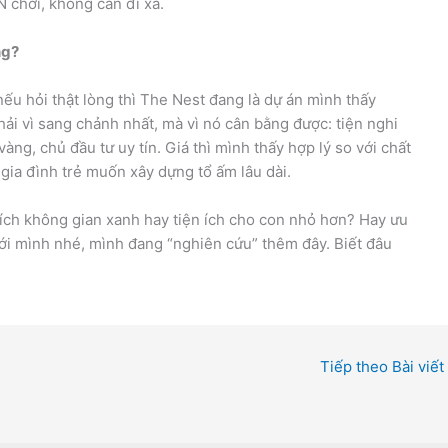
N chơi, không cần đi xa.
ng?
ếu hỏi thật lòng thì The Nest đang là dự án mình thấy
ải vì sang chảnh nhất, mà vì nó cân bằng được: tiện nghi
vàng, chủ đầu tư uy tín. Giá thì mình thấy hợp lý so với chất
i gia đình trẻ muốn xây dựng tổ ấm lâu dài.
ích không gian xanh hay tiện ích cho con nhỏ hơn? Hay ưu
ới mình nhé, mình đang “nghiên cứu” thêm đây. Biết đâu
Tiếp theo Bài viết