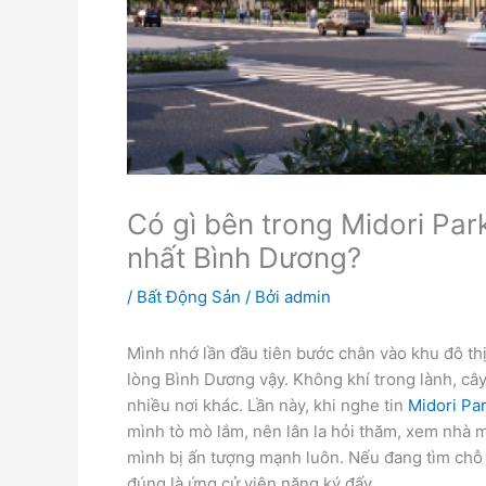
Có gì bên trong Midori Pa
nhất Bình Dương?
/
Bất Động Sản
/ Bởi
admin
Mình nhớ lần đầu tiên bước chân vào khu đô th
lòng Bình Dương vậy. Không khí trong lành, câ
nhiều nơi khác. Lần này, khi nghe tin
Midori Pa
mình tò mò lắm, nên lân la hỏi thăm, xem nhà mẫ
mình bị ấn tượng mạnh luôn. Nếu đang tìm chỗ 
đúng là ứng cử viên nặng ký đấy.