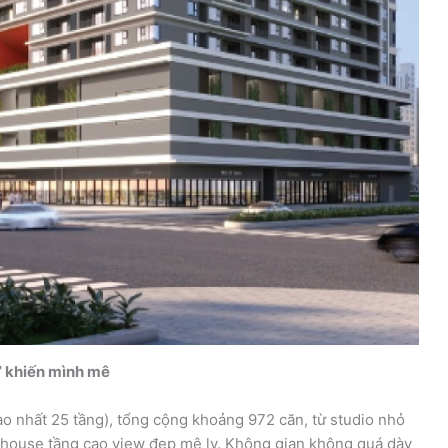
” khiến mình mê
cao nhất 25 tầng), tổng cộng khoảng 972 căn, từ studio nhỏ
house tầng cao view đẹp mê ly. Không gian không quá dày