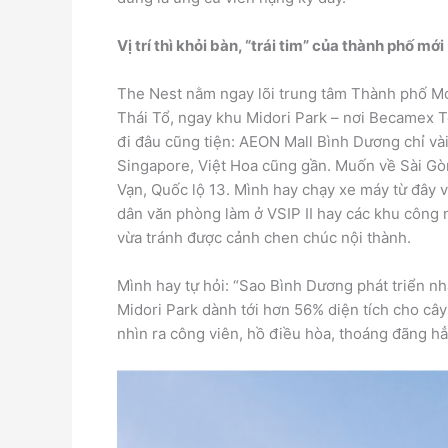
Vị trí thì khỏi bàn, “trái tim” của thành phố mới
The Nest nằm ngay lõi trung tâm Thành phố M
Thái Tổ, ngay khu Midori Park – nơi Becamex T
đi đâu cũng tiện: AEON Mall Bình Dương chỉ vài
Singapore, Việt Hoa cũng gần. Muốn về Sài Gòn
Vạn, Quốc lộ 13. Mình hay chạy xe máy từ đây 
dân văn phòng làm ở VSIP II hay các khu công ng
vừa tránh được cảnh chen chúc nội thành.
Mình hay tự hỏi: “Sao Bình Dương phát triển n
Midori Park dành tới hơn 56% diện tích cho cây
nhìn ra công viên, hồ điều hòa, thoáng đãng hẳ