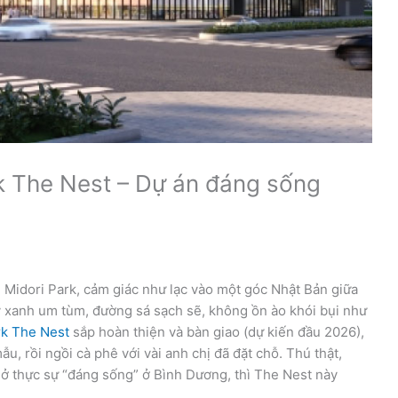
rk The Nest – Dự án đáng sống
ị Midori Park, cảm giác như lạc vào một góc Nhật Bản giữa
y xanh um tùm, đường sá sạch sẽ, không ồn ào khói bụi như
rk The Nest
sắp hoàn thiện và bàn giao (dự kiến đầu 2026),
u, rồi ngồi cà phê với vài anh chị đã đặt chỗ. Thú thật,
ở thực sự “đáng sống” ở Bình Dương, thì The Nest này