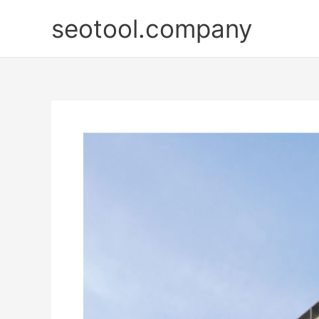
Nhảy
seotool.company
tới
nội
dung