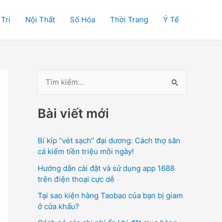
 Trí
Nội Thất
Số Hóa
Thời Trang
Ý Tế
T
ì
Bài viết mới
m
k
Bí kíp “vét sạch” đại dương: Cách thợ săn
i
cá kiếm tiền triệu mỗi ngày!
ế
Hướng dẫn cài đặt và sử dụng app 1688
m
trên điện thoại cực dễ
:
Tại sao kiện hàng Taobao của bạn bị giam
ở cửa khẩu?