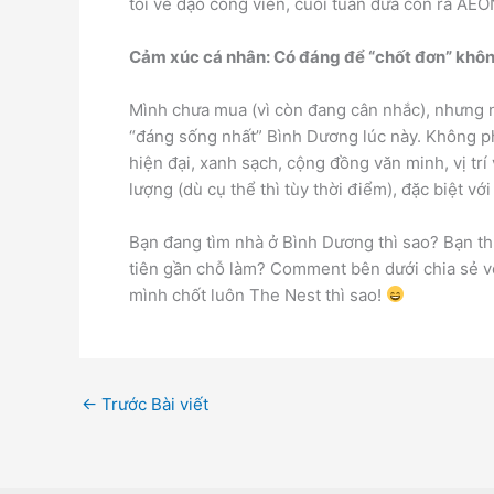
tối về dạo công viên, cuối tuần đưa con ra AEO
Cảm xúc cá nhân: Có đáng để “chốt đơn” khô
Mình chưa mua (vì còn đang cân nhắc), nhưng n
“đáng sống nhất” Bình Dương lúc này. Không ph
hiện đại, xanh sạch, cộng đồng văn minh, vị trí 
lượng (dù cụ thể thì tùy thời điểm), đặc biệt vớ
Bạn đang tìm nhà ở Bình Dương thì sao? Bạn th
tiên gần chỗ làm? Comment bên dưới chia sẻ v
mình chốt luôn The Nest thì sao!
←
Trước Bài viết