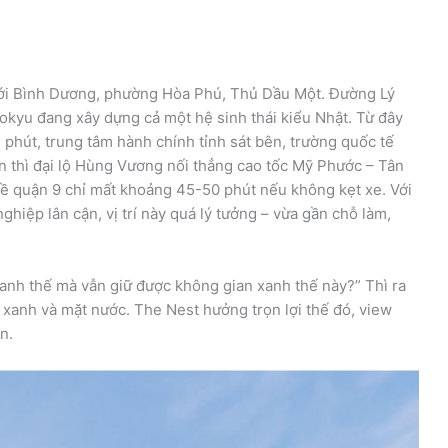
ới Bình Dương, phường Hòa Phú, Thủ Dầu Một. Đường Lý
okyu đang xây dựng cả một hệ sinh thái kiểu Nhật. Từ đây
 phút, trung tâm hành chính tỉnh sát bên, trường quốc tế
 thì đại lộ Hùng Vương nối thẳng cao tốc Mỹ Phước – Tân
về quận 9 chỉ mất khoảng 45-50 phút nếu không kẹt xe. Với
hiệp lân cận, vị trí này quá lý tưởng – vừa gần chỗ làm,
hanh thế mà vẫn giữ được không gian xanh thế này?” Thì ra
 xanh và mặt nước. The Nest hưởng trọn lợi thế đó, view
n.