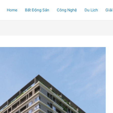
Home
Bất Động Sản
Công Nghệ
Du Lịch
Giải