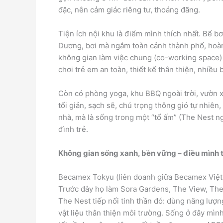
đặc, nên cảm giác riêng tư, thoáng đãng.
Tiện ích nội khu là điểm mình thích nhất. Bể b
Dương, bơi mà ngắm toàn cảnh thành phố, hoàn
không gian làm việc chung (co-working space) 
chơi trẻ em an toàn, thiết kế thân thiện, nhiều
Còn có phòng yoga, khu BBQ ngoài trời, vườn xa
tối giản, sạch sẽ, chú trọng thông gió tự nhiên
nhà, mà là sống trong một “tổ ấm” (The Nest ng
đình trẻ.
Không gian sống xanh, bền vững – điều mình 
Becamex Tokyu (liên doanh giữa Becamex Việt
Trước đây họ làm Sora Gardens, The View, The 
The Nest tiếp nối tinh thần đó: dùng năng lượn
vật liệu thân thiện môi trường. Sống ở đây mìn