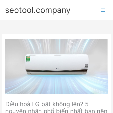
Nhảy
seotool.company
tới
nội
dung
Điều hoà LG bật không lên? 5
nguyên nhân phổ biến nhất bạn nên