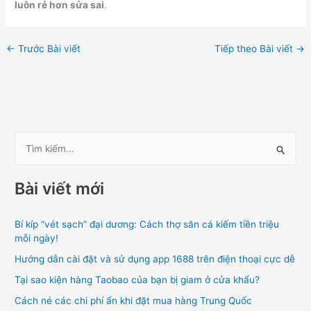
luôn rẻ hơn sửa sai
.
←
Trước Bài viết
Tiếp theo Bài viết
→
T
ì
Bài viết mới
m
k
Bí kíp “vét sạch” đại dương: Cách thợ săn cá kiếm tiền triệu
i
mỗi ngày!
ế
Hướng dẫn cài đặt và sử dụng app 1688 trên điện thoại cực dễ
m
Tại sao kiện hàng Taobao của bạn bị giam ở cửa khẩu?
:
Cách né các chi phí ẩn khi đặt mua hàng Trung Quốc