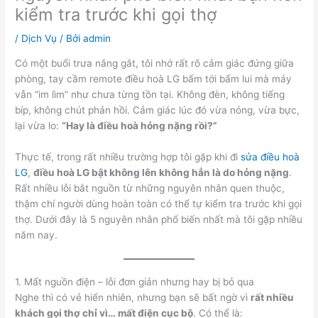
kiểm tra trước khi gọi thợ
/
Dịch Vụ
/ Bởi
admin
Có một buổi trưa nắng gắt, tôi nhớ rất rõ cảm giác đứng giữa
phòng, tay cầm remote điều hoà LG bấm tới bấm lui mà máy
vẫn “im lìm” như chưa từng tồn tại. Không đèn, không tiếng
bíp, không chút phản hồi. Cảm giác lúc đó vừa nóng, vừa bực,
lại vừa lo:
“Hay là điều hoà hỏng nặng rồi?”
Thực tế, trong rất nhiều trường hợp tôi gặp khi đi
sửa điều hoà
LG
,
điều hoà LG bật không lên không hẳn là do hỏng nặng
.
Rất nhiều lỗi bắt nguồn từ những nguyên nhân quen thuộc,
thậm chí người dùng hoàn toàn có thể tự kiểm tra trước khi gọi
thợ. Dưới đây là 5 nguyên nhân phổ biến nhất mà tôi gặp nhiều
năm nay.
1. Mất nguồn điện – lỗi đơn giản nhưng hay bị bỏ qua
Nghe thì có vẻ hiển nhiên, nhưng bạn sẽ bất ngờ vì
rất nhiều
khách gọi thợ chỉ vì… mất điện cục bộ
. Có thể là: