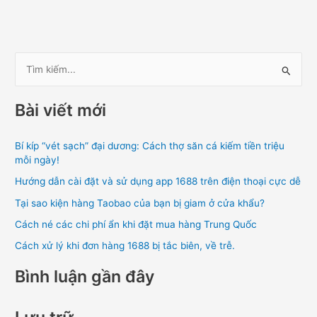
T
ì
Bài viết mới
m
k
Bí kíp “vét sạch” đại dương: Cách thợ săn cá kiếm tiền triệu
i
mỗi ngày!
ế
Hướng dẫn cài đặt và sử dụng app 1688 trên điện thoại cực dễ
m
Tại sao kiện hàng Taobao của bạn bị giam ở cửa khẩu?
:
Cách né các chi phí ẩn khi đặt mua hàng Trung Quốc
Cách xử lý khi đơn hàng 1688 bị tắc biên, về trễ.
Bình luận gần đây