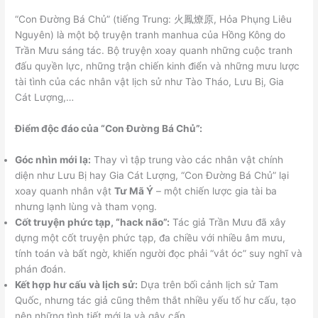
“Con Đường Bá Chủ” (tiếng Trung: 火鳳燎原, Hỏa Phụng Liêu
Nguyên) là một bộ truyện tranh manhua của Hồng Kông do
Trần Mưu sáng tác. Bộ truyện xoay quanh những cuộc tranh
đấu quyền lực, những trận chiến kinh điển và những mưu lược
tài tình của các nhân vật lịch sử như Tào Tháo, Lưu Bị, Gia
Cát Lượng,…
Điểm độc đáo của “Con Đường Bá Chủ”:
Góc nhìn mới lạ:
Thay vì tập trung vào các nhân vật chính
diện như Lưu Bị hay Gia Cát Lượng, “Con Đường Bá Chủ” lại
xoay quanh nhân vật
Tư Mã Ý
– một chiến lược gia tài ba
nhưng lạnh lùng và tham vọng.
Cốt truyện phức tạp, “hack não”:
Tác giả Trần Mưu đã xây
dựng một cốt truyện phức tạp, đa chiều với nhiều âm mưu,
tính toán và bất ngờ, khiến người đọc phải “vắt óc” suy nghĩ và
phán đoán.
Kết hợp hư cấu và lịch sử:
Dựa trên bối cảnh lịch sử Tam
Quốc, nhưng tác giả cũng thêm thắt nhiều yếu tố hư cấu, tạo
nên những tình tiết mới lạ và gây cấn.