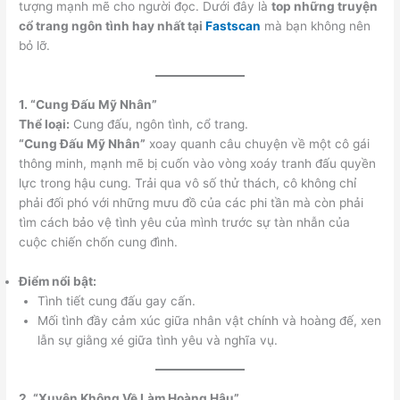
tượng mạnh mẽ cho người đọc. Dưới đây là
top những truyện
cổ trang ngôn tình hay nhất tại
Fastscan
mà bạn không nên
bỏ lỡ.
1. “Cung Đấu Mỹ Nhân”
Thể loại:
Cung đấu, ngôn tình, cổ trang.
“Cung Đấu Mỹ Nhân”
xoay quanh câu chuyện về một cô gái
thông minh, mạnh mẽ bị cuốn vào vòng xoáy tranh đấu quyền
lực trong hậu cung. Trải qua vô số thử thách, cô không chỉ
phải đối phó với những mưu đồ của các phi tần mà còn phải
tìm cách bảo vệ tình yêu của mình trước sự tàn nhẫn của
cuộc chiến chốn cung đình.
Điểm nổi bật:
Tình tiết cung đấu gay cấn.
Mối tình đầy cảm xúc giữa nhân vật chính và hoàng đế, xen
lẫn sự giằng xé giữa tình yêu và nghĩa vụ.
2. “Xuyên Không Về Làm Hoàng Hậu”