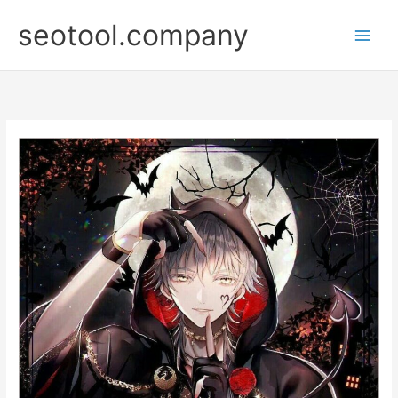
Nhảy
seotool.company
tới
nội
dung