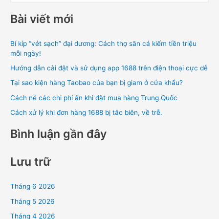
ì
Bài viết mới
m
k
Bí kíp “vét sạch” đại dương: Cách thợ săn cá kiếm tiền triệu
i
mỗi ngày!
ế
Hướng dẫn cài đặt và sử dụng app 1688 trên điện thoại cực dễ
m
Tại sao kiện hàng Taobao của bạn bị giam ở cửa khẩu?
:
Cách né các chi phí ẩn khi đặt mua hàng Trung Quốc
Cách xử lý khi đơn hàng 1688 bị tắc biên, về trễ.
Bình luận gần đây
Lưu trữ
Tháng 6 2026
Tháng 5 2026
Tháng 4 2026