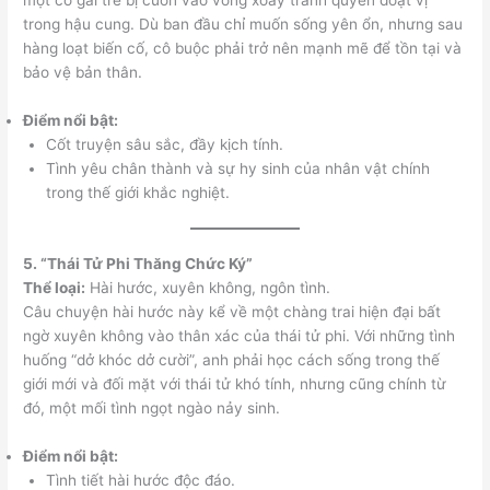
một cô gái trẻ bị cuốn vào vòng xoáy tranh quyền đoạt vị
trong hậu cung. Dù ban đầu chỉ muốn sống yên ổn, nhưng sau
hàng loạt biến cố, cô buộc phải trở nên mạnh mẽ để tồn tại và
bảo vệ bản thân.
Điểm nổi bật:
Cốt truyện sâu sắc, đầy kịch tính.
Tình yêu chân thành và sự hy sinh của nhân vật chính
trong thế giới khắc nghiệt.
5. “Thái Tử Phi Thăng Chức Ký”
Thể loại:
Hài hước, xuyên không, ngôn tình.
Câu chuyện hài hước này kể về một chàng trai hiện đại bất
ngờ xuyên không vào thân xác của thái tử phi. Với những tình
huống “dở khóc dở cười”, anh phải học cách sống trong thế
giới mới và đối mặt với thái tử khó tính, nhưng cũng chính từ
đó, một mối tình ngọt ngào nảy sinh.
Điểm nổi bật:
Tình tiết hài hước độc đáo.