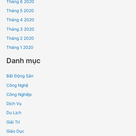
Tháng 6 2020
Tháng 5 2020
Tháng 4 2020
Tháng 3 2020
Tháng 2 2020
Tháng 1 2020
Danh mục
Bất Động Sản
Công Nghệ
Công Nghiệp
Dịch Vụ
Du Lịch
Giải Trí
Giáo Dục