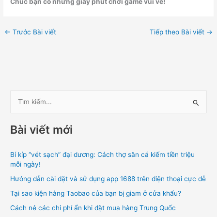
Chúc bạn có những giây phút chơi game vui vẻ!
←
Trước Bài viết
Tiếp theo Bài viết
→
T
ì
Bài viết mới
m
k
Bí kíp “vét sạch” đại dương: Cách thợ săn cá kiếm tiền triệu
i
mỗi ngày!
ế
Hướng dẫn cài đặt và sử dụng app 1688 trên điện thoại cực dễ
m
Tại sao kiện hàng Taobao của bạn bị giam ở cửa khẩu?
:
Cách né các chi phí ẩn khi đặt mua hàng Trung Quốc