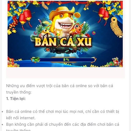
Những ưu điểm vượt trội của bắn cá online so với bắn cá
truyền thống:
1. Tiện lợi:
Bắn cá online có thể chơi mọi lúc mọi nơi, chỉ cần có thiết bị
kết nối internet.
Bạn không cần phải di chuyển đến các địa điểm chơi bắn cá
truyền thống.