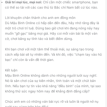
Giải trí mọi lúc, mọi nơi:
Chỉ cần một chiếc smartphone, bạn
có thể so tài với các cao thủ từ Bắc chí Nam bất cứ lúc nào.
Lời khuyên chân thành cho anh em đồng môn
Dù Mậu Binh Online có hấp dẫn đến đâu, hãy nhớ rằng đây là
một trò chơi trí tuệ. Đừng bao giờ chơi khi đang nóng nảy hay
muốn “gỡ gạc” bằng mọi giá. Hãy coi mỗi ván bài là một ván
cờ, chơi bằng sự tỉnh táo và biết điểm dừng.
Khi bạn chơi với một tâm thế thoải mái, sự sáng tạo trong
cách xếp bài sẽ tự nhiên đến. Và khi đó, việc “chạm tay vào hũ
bạc” chỉ còn là vấn đề thời gian.
Kết luận
Mậu Binh Online không dành cho những người lười suy nghĩ.
Nó là sân chơi của sự kiên nhẫn, tính toán và một chút bản
lĩnh. Nếu bạn tự tin vào khả năng “điều binh” của mình, tại sao
không thử sức ngay hôm nay để khẳng định đẳng cấp?
Chúc anh em có những ván bài rực rỡ và luôn là người nở nụ
cười sau cùng trên bàn đấu!