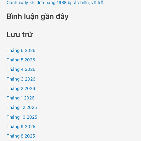
Cách xử lý khi đơn hàng 1688 bị tắc biên, về trễ.
Bình luận gần đây
Lưu trữ
Tháng 6 2026
Tháng 5 2026
Tháng 4 2026
Tháng 3 2026
Tháng 2 2026
Tháng 1 2026
Tháng 12 2025
Tháng 10 2025
Tháng 9 2025
Tháng 8 2025