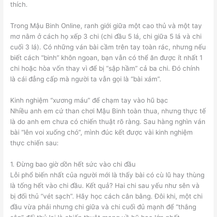
thích.
Trong Mậu Binh Online, ranh giới giữa một cao thủ và một tay
mơ nằm ở cách họ xếp 3 chi (chi đầu 5 lá, chi giữa 5 lá và chi
cuối 3 lá). Có những ván bài cầm trên tay toàn rác, nhưng nếu
biết cách “binh” khôn ngoan, bạn vẫn có thể ăn được ít nhất 1
chi hoặc hòa vốn thay vì để bị “sập hầm” cả ba chi. Đó chính
là cái đẳng cấp mà người ta vẫn gọi là “bài xám”.
Kinh nghiệm “xương máu” để chạm tay vào hũ bạc
Nhiều anh em cứ than chơi Mậu Binh toàn thua, nhưng thực tế
là do anh em chưa có chiến thuật rõ ràng. Sau hàng nghìn ván
bài “lên voi xuống chó”, mình đúc kết được vài kinh nghiệm
thực chiến sau:
1. Đừng bao giờ dồn hết sức vào chi đầu
Lỗi phổ biến nhất của người mới là thấy bài có cù lũ hay thùng
là tống hết vào chi đầu. Kết quả? Hai chi sau yếu như sên và
bị đối thủ “vét sạch”. Hãy học cách cân bằng. Đôi khi, một chi
đầu vừa phải nhưng chi giữa và chi cuối đủ mạnh để “thắng