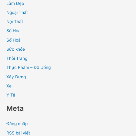
Làm Đẹp
Ngoại Thất
Nội Thất
Số Hóa
Số Hoá
Sức khỏe
Thời Trang
Thực Phẩm – Đồ Uống
Xây Dựng
Xe
Y Tế
Meta
Đăng nhập
RSS bài viết