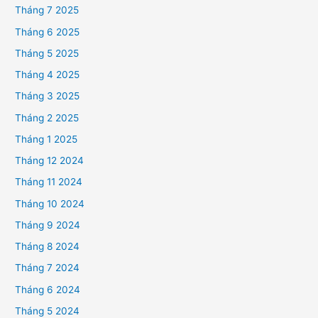
Tháng 7 2025
Tháng 6 2025
Tháng 5 2025
Tháng 4 2025
Tháng 3 2025
Tháng 2 2025
Tháng 1 2025
Tháng 12 2024
Tháng 11 2024
Tháng 10 2024
Tháng 9 2024
Tháng 8 2024
Tháng 7 2024
Tháng 6 2024
Tháng 5 2024