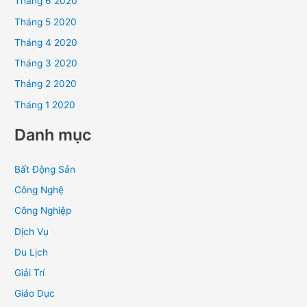
Tháng 6 2020
Tháng 5 2020
Tháng 4 2020
Tháng 3 2020
Tháng 2 2020
Tháng 1 2020
Danh mục
Bất Động Sản
Công Nghệ
Công Nghiệp
Dịch Vụ
Du Lịch
Giải Trí
Giáo Dục