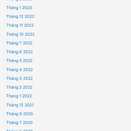
Tháng 1 2023
Tháng 12 2022
Tháng 11 2022
Tháng 10 2022
Tháng 7 2022
Tháng 6 2022
Tháng 5 2022
Tháng 4 2022
Tháng 3 2022
Tháng 2 2022
Tháng 1 2022
Tháng 12 2021
Tháng 9 2020
Tháng 7 2020