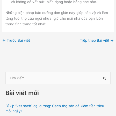
và không có vết nứt, biến dạng hoặc hỏng hóc nào.
Những biện pháp bảo dưỡng đơn giản này giúp bảo vệ và làm
tăng tuổi thọ của ngói nhựa, giữ cho mái nhà của bạn luôn
trong tình trạng tốt nhất.
←
Trước Bài viết
Tiếp theo Bài viết
→
T
ì
Bài viết mới
m
k
Bí kíp “vét sạch” đại dương: Cách thợ săn cá kiếm tiền triệu
i
mỗi ngày!
ế