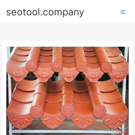
Nhảy
seotool.company
tới
nội
dung