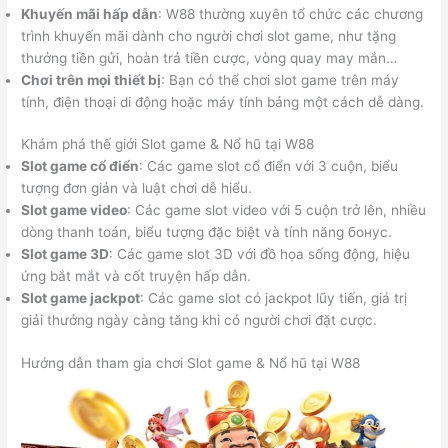
Khuyến mãi hấp dẫn
: W88 thường xuyên tổ chức các chương
trình khuyến mãi dành cho người chơi slot game, như tặng
thưởng tiền gửi, hoàn trả tiền cược, vòng quay may mắn…
Chơi trên mọi thiết bị
: Bạn có thể chơi slot game trên máy
tính, điện thoại di động hoặc máy tính bảng một cách dễ dàng.
Khám phá thế giới Slot game & Nổ hũ tại W88
Slot game cổ điển
: Các game slot cổ điển với 3 cuộn, biểu
tượng đơn giản và luật chơi dễ hiểu.
Slot game video
: Các game slot video với 5 cuộn trở lên, nhiều
dòng thanh toán, biểu tượng đặc biệt và tính năng бонус.
Slot game 3D
: Các game slot 3D với đồ họa sống động, hiệu
ứng bắt mắt và cốt truyện hấp dẫn.
Slot game jackpot
: Các game slot có jackpot lũy tiến, giá trị
giải thưởng ngày càng tăng khi có người chơi đặt cược.
Hướng dẫn tham gia chơi Slot game & Nổ hũ tại W88