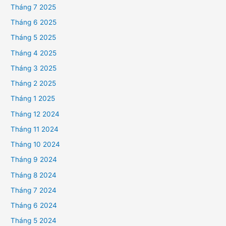
Tháng 7 2025
Tháng 6 2025
Tháng 5 2025
Tháng 4 2025
Tháng 3 2025
Tháng 2 2025
Tháng 1 2025
Tháng 12 2024
Tháng 11 2024
Tháng 10 2024
Tháng 9 2024
Tháng 8 2024
Tháng 7 2024
Tháng 6 2024
Tháng 5 2024