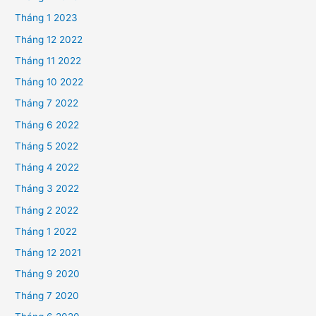
Tháng 1 2023
Tháng 12 2022
Tháng 11 2022
Tháng 10 2022
Tháng 7 2022
Tháng 6 2022
Tháng 5 2022
Tháng 4 2022
Tháng 3 2022
Tháng 2 2022
Tháng 1 2022
Tháng 12 2021
Tháng 9 2020
Tháng 7 2020