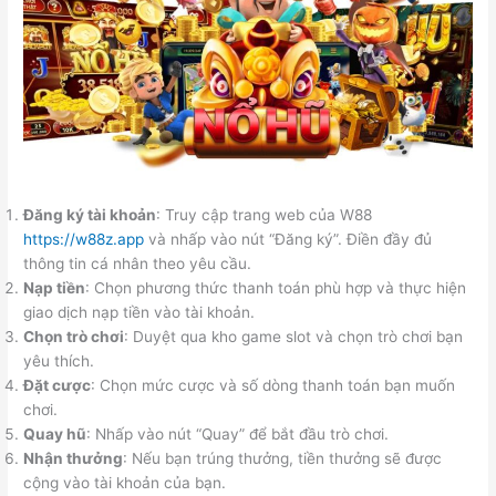
Đăng ký tài khoản
: Truy cập trang web của W88
https://w88z.app
và nhấp vào nút “Đăng ký”. Điền đầy đủ
thông tin cá nhân theo yêu cầu.
Nạp tiền
: Chọn phương thức thanh toán phù hợp và thực hiện
giao dịch nạp tiền vào tài khoản.
Chọn trò chơi
: Duyệt qua kho game slot và chọn trò chơi bạn
yêu thích.
Đặt cược
: Chọn mức cược và số dòng thanh toán bạn muốn
chơi.
Quay hũ
: Nhấp vào nút “Quay” để bắt đầu trò chơi.
Nhận thưởng
: Nếu bạn trúng thưởng, tiền thưởng sẽ được
cộng vào tài khoản của bạn.