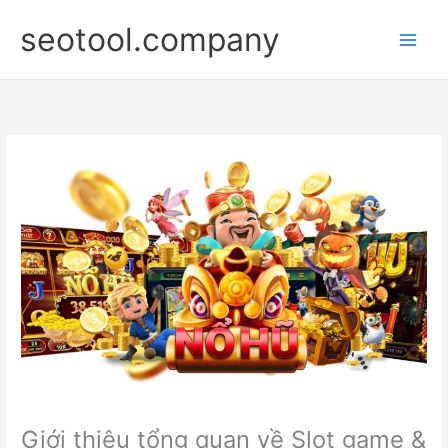
Nhảy
seotool.company
tới
nội
dung
Giới thiệu tổng quan về Slot game &