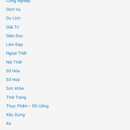
Công Nghiệp
Dịch Vụ
Du Lịch
Giải Trí
Giáo Dục
Làm Đẹp
Ngoại Thất
Nội Thất
Số Hóa
Số Hoá
Sức khỏe
Thời Trang
Thực Phẩm – Đồ Uống
Xây Dựng
Xe