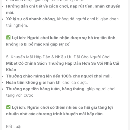
Hướng dẫn chi tiết về cách chơi, nạp rút tiền, nhận khuyến
mãi
.
Xử lý sự cố nhanh chóng
, không để người chơi bị gián đoạn
trải nghiệm.
Lợi ích
:
Người chơi luôn nhận được sự hỗ trợ tận tình,
không lo bị bỏ mặc khi gặp sự cố
.
5. Khuyến Mãi Hấp Dẫn & Nhiều Ưu Đãi Cho Người Chơi
Mibet Có Chính Sách Thưởng Hấp Dẫn Hơn So Với Nhà Cái
Khác
Thưởng chào mừng lên đến 100% cho người chơi mới
.
Hoàn tiền không giới hạn
khi chơi cá cược.
Thưởng nạp tiền hàng tuần, hàng tháng
, giúp người chơi
tăng vốn cược.
Lợi ích
:
Người chơi có thêm nhiều cơ hội gia tăng lợi
nhuận nhờ các chương trình khuyến mãi hấp dẫn
.
Kết Luận