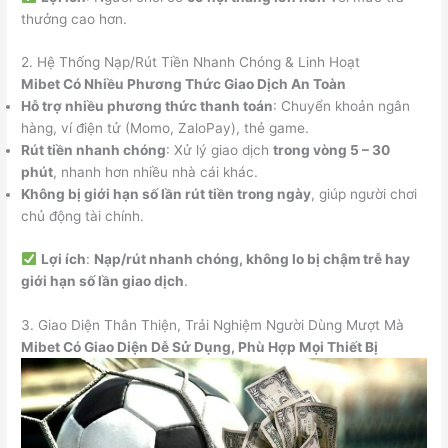
thưởng cao hơn.
2. Hệ Thống Nạp/Rút Tiền Nhanh Chóng & Linh Hoạt
Mibet Có Nhiều Phương Thức Giao Dịch An Toàn
Hỗ trợ nhiều phương thức thanh toán
: Chuyển khoản ngân
hàng, ví điện tử (Momo, ZaloPay), thẻ game.
Rút tiền nhanh chóng
: Xử lý giao dịch
trong vòng 5 – 30
phút
, nhanh hơn nhiều nhà cái khác.
Không bị giới hạn số lần rút tiền trong ngày
, giúp người chơi
chủ động tài chính.
Lợi ích
:
Nạp/rút nhanh chóng, không lo bị chậm trễ hay
giới hạn số lần giao dịch
.
3. Giao Diện Thân Thiện, Trải Nghiệm Người Dùng Mượt Mà
Mibet Có Giao Diện Dễ Sử Dụng, Phù Hợp Mọi Thiết Bị