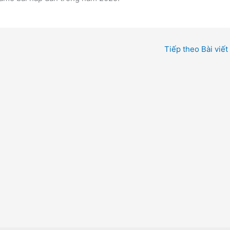
Tiếp theo Bài viết