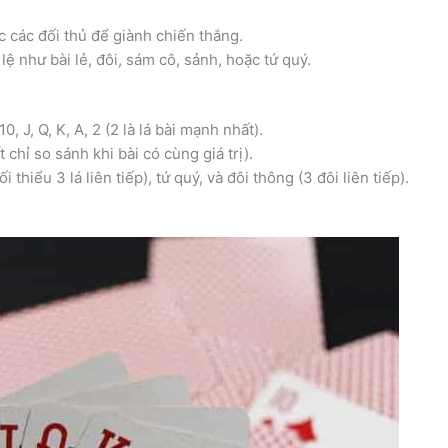
ớc các đối thủ để giành chiến thắng.
lệ như bài lẻ, đôi, sám cô, sảnh, hoặc tứ quý.
10, J, Q, K, A, 2 (2 là lá bài mạnh nhất).
chỉ so sánh khi bài có cùng giá trị).
i thiểu 3 lá liên tiếp), tứ quý, và đôi thông (3 đôi liên tiếp).