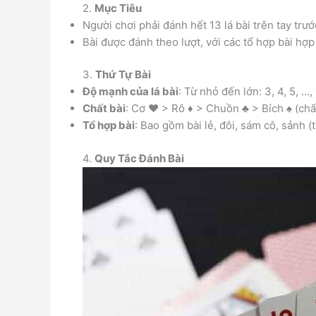
2.
Mục Tiêu
Người chơi phải đánh hết 13 lá bài trên tay trư
Bài được đánh theo lượt, với các tổ hợp bài hợp 
3.
Thứ Tự Bài
Độ mạnh của lá bài
: Từ nhỏ đến lớn: 3, 4, 5, …, 
Chất bài
: Cơ ♥ > Rô ♦ > Chuồn ♣ > Bích ♠ (chất 
Tổ hợp bài
: Bao gồm bài lẻ, đôi, sám cô, sảnh (tố
4.
Quy Tắc Đánh Bài