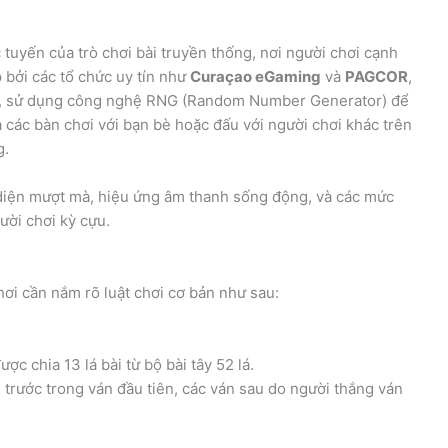
tuyến của trò chơi bài truyền thống, nơi người chơi cạnh
 bởi các tổ chức uy tín như
Curaçao eGaming
và
PAGCOR
,
g, sử dụng công nghệ RNG (Random Number Generator) để
a các bàn chơi với bạn bè hoặc đấu với người chơi khác trên
g.
 diện mượt mà, hiệu ứng âm thanh sống động, và các mức
ười chơi kỳ cựu.
ơi cần nắm rõ luật chơi cơ bản như sau:
ợc chia 13 lá bài từ bộ bài tây 52 lá.
h trước trong ván đầu tiên, các ván sau do người thắng ván