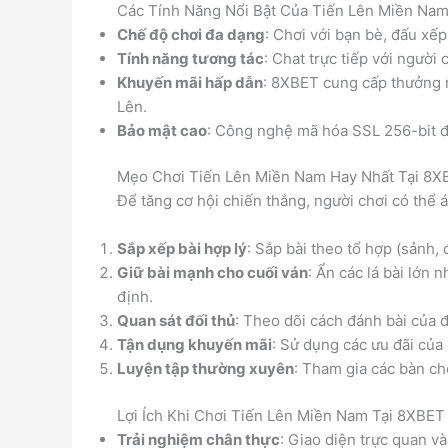
Các Tính Năng Nổi Bật Của Tiến Lên Miền Na
Chế độ chơi đa dạng
: Chơi với bạn bè, đấu xế
Tính năng tương tác
: Chat trực tiếp với người
Khuyến mãi hấp dẫn
: 8XBET cung cấp thưởng n
Lên.
Bảo mật cao
: Công nghệ mã hóa SSL 256-bit đả
Mẹo Chơi Tiến Lên Miền Nam Hay Nhất Tại 8X
Để tăng cơ hội chiến thắng, người chơi có thể
Sắp xếp bài hợp lý
: Sắp bài theo tổ hợp (sảnh, 
Giữ bài mạnh cho cuối ván
: Ẩn các lá bài lớn 
định.
Quan sát đối thủ
: Theo dõi cách đánh bài của đ
Tận dụng khuyến mãi
: Sử dụng các ưu đãi của
Luyện tập thường xuyên
: Tham gia các bàn ch
Lợi Ích Khi Chơi Tiến Lên Miền Nam Tại 8XBET
Trải nghiệm chân thực
: Giao diện trực quan v