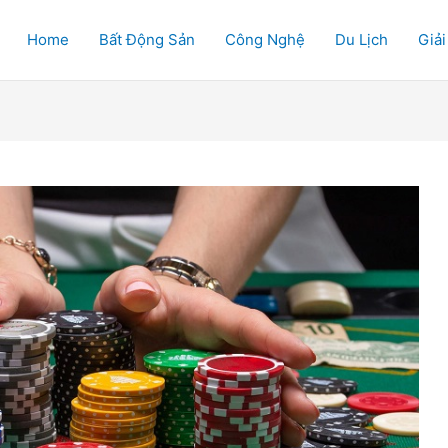
Home
Bất Động Sản
Công Nghệ
Du Lịch
Giải