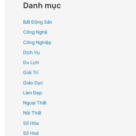
Danh mục
Bất Động Sản
Công Nghệ
Công Nghiệp
Dịch Vụ
Du Lịch
Giải Trí
Giáo Dục
Làm Đẹp
Ngoại Thất
Nội Thất
Số Hóa
Số Hoá