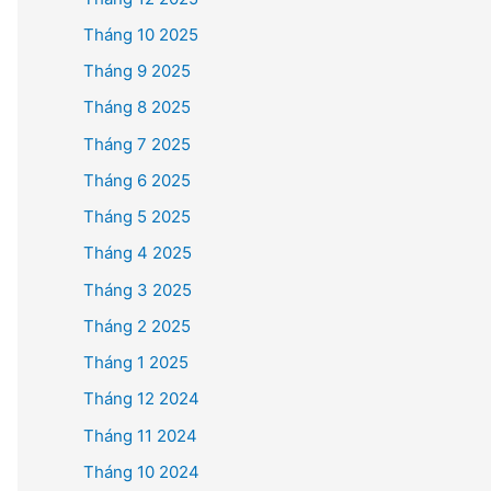
Tháng 10 2025
Tháng 9 2025
Tháng 8 2025
Tháng 7 2025
Tháng 6 2025
Tháng 5 2025
Tháng 4 2025
Tháng 3 2025
Tháng 2 2025
Tháng 1 2025
Tháng 12 2024
Tháng 11 2024
Tháng 10 2024