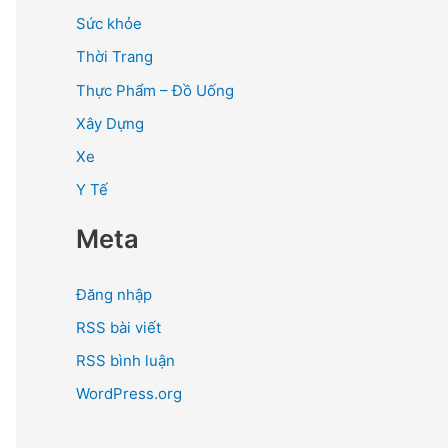
Sức khỏe
Thời Trang
Thực Phẩm – Đồ Uống
Xây Dựng
Xe
Y Tế
Meta
Đăng nhập
RSS bài viết
RSS bình luận
WordPress.org