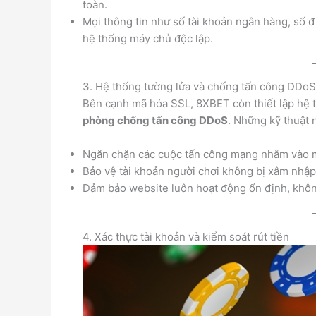
toàn.
Mọi thông tin như số tài khoản ngân hàng, số đ
hệ thống máy chủ độc lập.
3. Hệ thống tường lửa và chống tấn công DDoS
Bên cạnh mã hóa SSL, 8XBET còn thiết lập hệ
phòng chống tấn công DDoS
. Những kỹ thuật 
Ngăn chặn các cuộc tấn công mạng nhằm vào 
Bảo vệ tài khoản người chơi không bị xâm nhập 
Đảm bảo website luôn hoạt động ổn định, không
4. Xác thực tài khoản và kiểm soát rút tiền