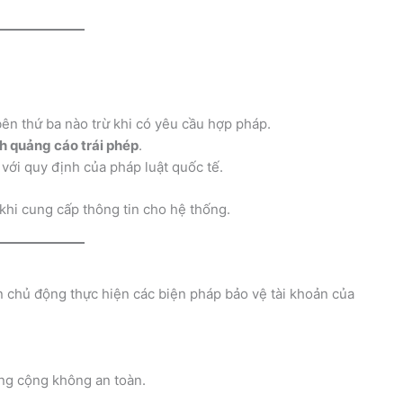
bên thứ ba nào trừ khi có yêu cầu hợp pháp.
h quảng cáo trái phép
.
với quy định của pháp luật quốc tế.
khi cung cấp thông tin cho hệ thống.
n chủ động thực hiện các biện pháp bảo vệ tài khoản của
ông cộng không an toàn.