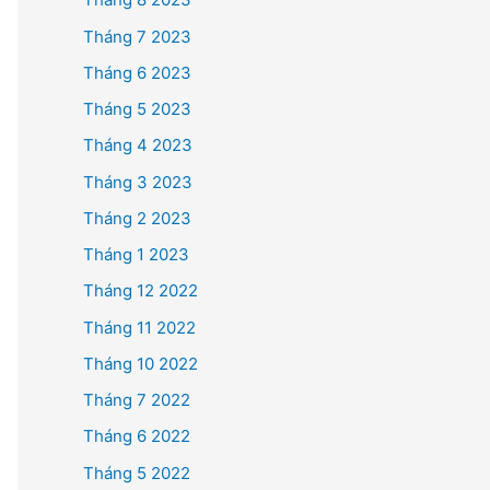
Tháng 7 2023
Tháng 6 2023
Tháng 5 2023
Tháng 4 2023
Tháng 3 2023
Tháng 2 2023
Tháng 1 2023
Tháng 12 2022
Tháng 11 2022
Tháng 10 2022
Tháng 7 2022
Tháng 6 2022
Tháng 5 2022