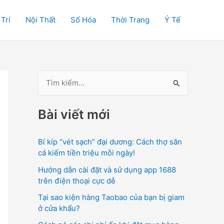
 Trí
Nội Thất
Số Hóa
Thời Trang
Ý Tế
T
ì
Bài viết mới
m
k
Bí kíp “vét sạch” đại dương: Cách thợ săn
i
cá kiếm tiền triệu mỗi ngày!
ế
Hướng dẫn cài đặt và sử dụng app 1688
m
trên điện thoại cực dễ
:
Tại sao kiện hàng Taobao của bạn bị giam
ở cửa khẩu?