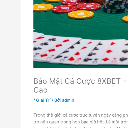
Bảo Mật Cá Cược 8XBET – A
Cao
/
Giải Trí
/ Bởi
admin
Trong thế giới cá cược trực tuyến ngày càng ph
trở nên quan trọng hơn bao giờ hết. Là một tro