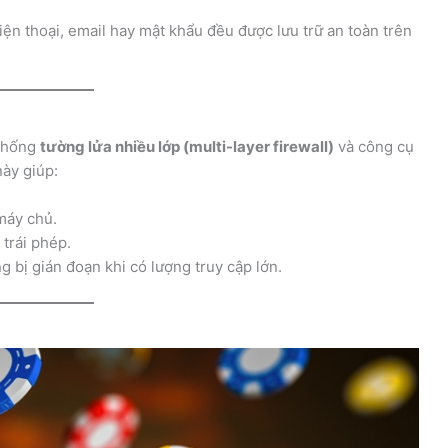
iện thoại, email hay mật khẩu đều được lưu trữ an toàn trên
 thống
tường lửa nhiều lớp (multi-layer firewall)
và công cụ
này giúp:
máy chủ.
trái phép.
 bị gián đoạn khi có lượng truy cập lớn.