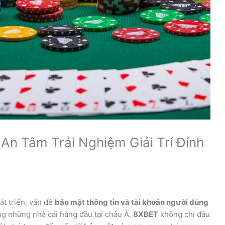
n Tâm Trải Nghiệm Giải Trí Đỉnh
át triển, vấn đề
bảo mật thông tin và tài khoản người dùng
ng những nhà cái hàng đầu tại châu Á,
8XBET
không chỉ đầu