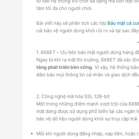
tư vào hệ thống trò chơi đa dạng mà còn đặc b
tâm tối đa cho người chơi.
Bài viết này sẽ phân tích các lớp
Bảo mật cá c
cái bảo vệ người dùng khỏi rủi ro và tại sao đâ
1. 8XBET – Ưu tiên bảo mật người dùng hàng đ
Ngay từ khi ra mắt thị trường, 8XBET đã xác đị
tảng phát triển bền vững
. Vì vậy, hệ thống bả
đảm bảo mọi thông tin cá nhân và giao dịch đều
2. Công nghệ mã hóa SSL 128-bit
Một trong những điểm mạnh vượt trội của 8XB
mật đang được sử dụng phổ biến tại các ngân h
bảo vệ dữ liệu người dùng khỏi sự truy cập trái
Mỗi khi người dùng đăng nhập, nạp tiền, hoặc r