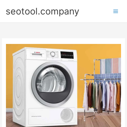
Nhảy
seotool.company
tới
nội
dung