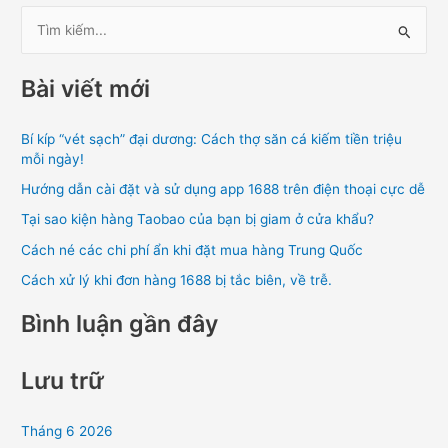
T
ì
Bài viết mới
m
k
Bí kíp “vét sạch” đại dương: Cách thợ săn cá kiếm tiền triệu
i
mỗi ngày!
ế
Hướng dẫn cài đặt và sử dụng app 1688 trên điện thoại cực dễ
m
Tại sao kiện hàng Taobao của bạn bị giam ở cửa khẩu?
:
Cách né các chi phí ẩn khi đặt mua hàng Trung Quốc
Cách xử lý khi đơn hàng 1688 bị tắc biên, về trễ.
Bình luận gần đây
Lưu trữ
Tháng 6 2026