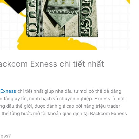
ckcom Exness chi tiết nhất
 Exness
chi tiết nhất giúp nhà đầu tư mới có thể dễ dàng
nền tảng uy tín, minh bạch và chuyên nghiệp. Exness là một
g đầu thế giới, được đánh giá cao bởi hàng triệu trader
ụ thể từng bước mở tài khoản giao dịch tại Backcom Exness
ness?