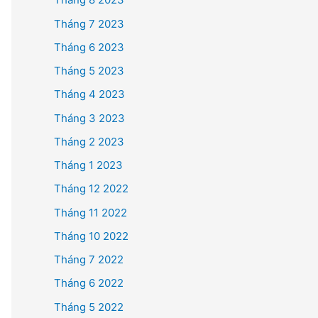
Tháng 7 2023
Tháng 6 2023
Tháng 5 2023
Tháng 4 2023
Tháng 3 2023
Tháng 2 2023
Tháng 1 2023
Tháng 12 2022
Tháng 11 2022
Tháng 10 2022
Tháng 7 2022
Tháng 6 2022
Tháng 5 2022