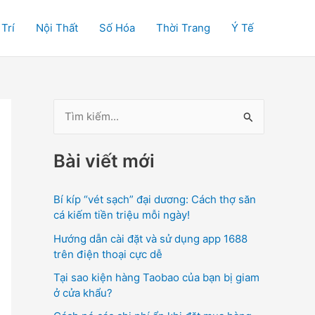
 Trí
Nội Thất
Số Hóa
Thời Trang
Ý Tế
T
ì
Bài viết mới
m
k
Bí kíp “vét sạch” đại dương: Cách thợ săn
i
cá kiếm tiền triệu mỗi ngày!
ế
Hướng dẫn cài đặt và sử dụng app 1688
m
trên điện thoại cực dễ
:
Tại sao kiện hàng Taobao của bạn bị giam
ở cửa khẩu?