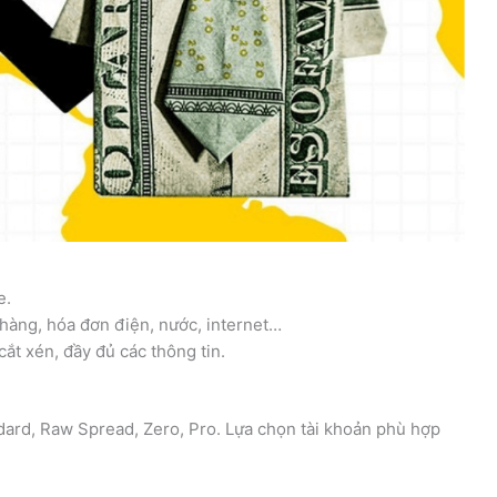
e.
hàng, hóa đơn điện, nước, internet…
 cắt xén, đầy đủ các thông tin.
dard, Raw Spread, Zero, Pro. Lựa chọn tài khoản phù hợp