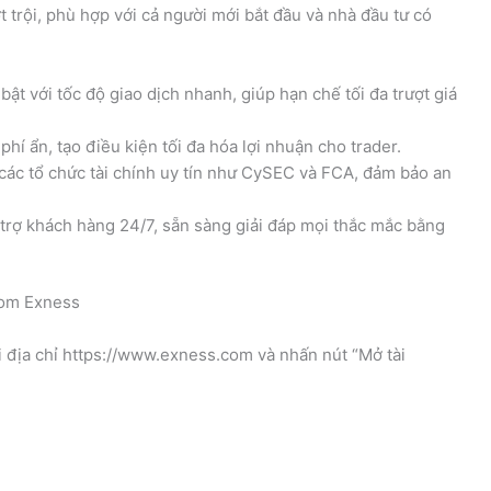
trội, phù hợp với cả người mới bắt đầu và nhà đầu tư có
ật với tốc độ giao dịch nhanh, giúp hạn chế tối đa trượt giá
í ẩn, tạo điều kiện tối đa hóa lợi nhuận cho trader.
các tổ chức tài chính uy tín như CySEC và FCA, đảm bảo an
trợ khách hàng 24/7, sẵn sàng giải đáp mọi thắc mắc bằng
com Exness
i địa chỉ https://www.exness.com và nhấn nút “Mở tài