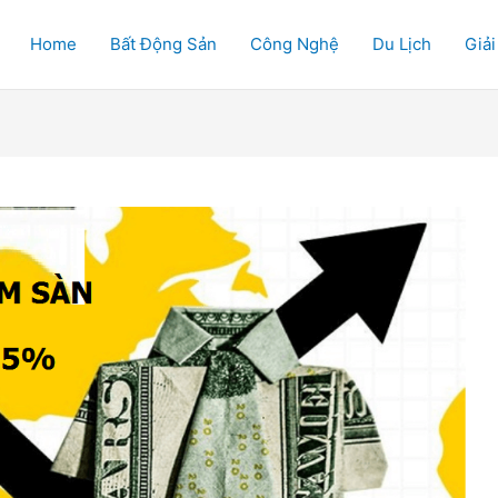
Home
Bất Động Sản
Công Nghệ
Du Lịch
Giải