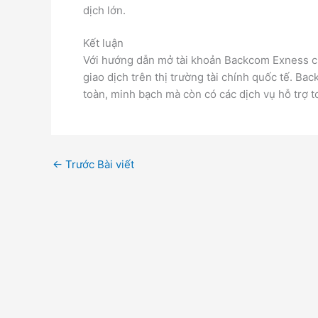
dịch lớn.
Kết luận
Với hướng dẫn mở tài khoản Backcom Exness chi 
giao dịch trên thị trường tài chính quốc tế. B
toàn, minh bạch mà còn có các dịch vụ hỗ trợ to
←
Trước Bài viết