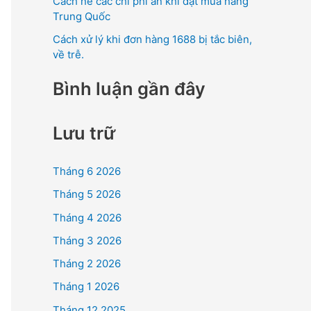
Cách né các chi phí ẩn khi đặt mua hàng
Trung Quốc
Cách xử lý khi đơn hàng 1688 bị tắc biên,
về trễ.
Bình luận gần đây
Lưu trữ
Tháng 6 2026
Tháng 5 2026
Tháng 4 2026
Tháng 3 2026
Tháng 2 2026
Tháng 1 2026
Tháng 12 2025