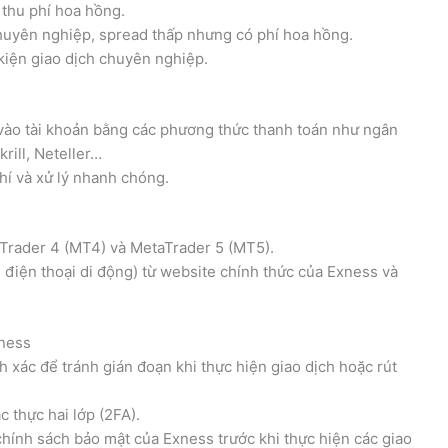
thu phí hoa hồng.
huyên nghiệp, spread thấp nhưng có phí hoa hồng.
kiện giao dịch chuyên nghiệp.
 vào tài khoản bằng các phương thức thanh toán như ngân
rill, Neteller…
hí và xử lý nhanh chóng.
aTrader 4 (MT4) và MetaTrader 5 (MT5).
, điện thoại di động) từ website chính thức của Exness và
xness
h xác để tránh gián đoạn khi thực hiện giao dịch hoặc rút
 thực hai lớp (2FA).
chính sách bảo mật của Exness trước khi thực hiện các giao