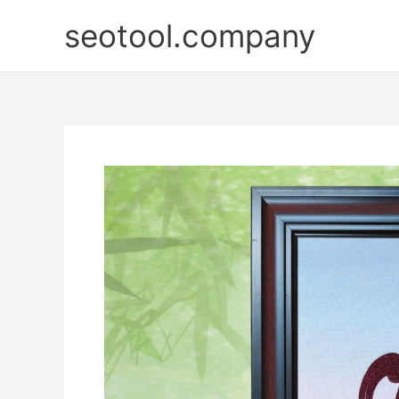
Nhảy
seotool.company
tới
nội
dung