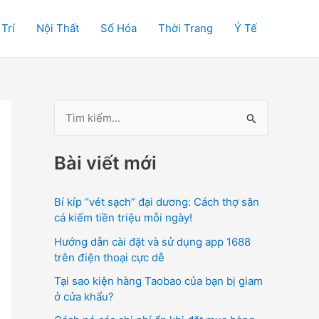
 Trí
Nội Thất
Số Hóa
Thời Trang
Ý Tế
T
ì
Bài viết mới
m
k
Bí kíp “vét sạch” đại dương: Cách thợ săn
i
cá kiếm tiền triệu mỗi ngày!
ế
Hướng dẫn cài đặt và sử dụng app 1688
m
trên điện thoại cực dễ
:
Tại sao kiện hàng Taobao của bạn bị giam
ở cửa khẩu?