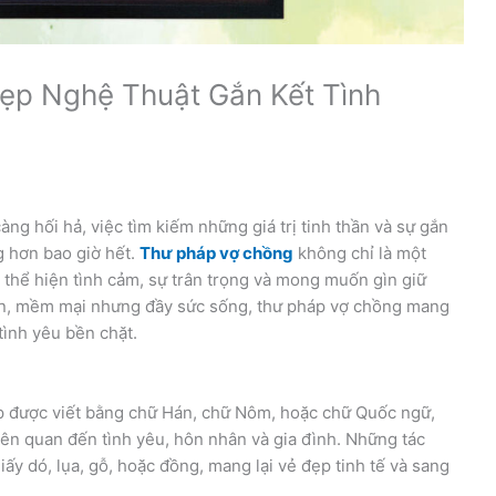
ẹp Nghệ Thuật Gắn Kết Tình
ng hối hả, việc tìm kiếm những giá trị tinh thần và sự gắn
g hơn bao giờ hết.
Thư pháp vợ chồng
không chỉ là một
thể hiện tình cảm, sự trân trọng và mong muốn gìn giữ
ợn, mềm mại nhưng đầy sức sống, thư pháp vợ chồng mang
tình yêu bền chặt.
p được viết bằng chữ Hán, chữ Nôm, hoặc chữ Quốc ngữ,
iên quan đến tình yêu, hôn nhân và gia đình. Những tác
ấy dó, lụa, gỗ, hoặc đồng, mang lại vẻ đẹp tinh tế và sang