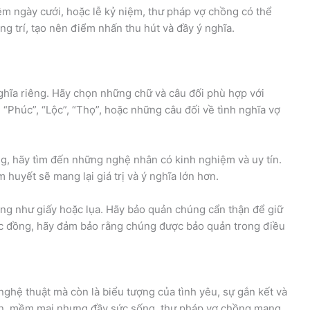
ệm ngày cưới, hoặc lễ kỷ niệm, thư pháp vợ chồng có thể
g trí, tạo nên điểm nhấn thu hút và đầy ý nghĩa.
hĩa riêng. Hãy chọn những chữ và câu đối phù hợp với
Phúc”, “Lộc”, “Thọ”, hoặc những câu đối về tình nghĩa vợ
g, hãy tìm đến những nghệ nhân có kinh nghiệm và uy tín.
 huyết sẽ mang lại giá trị và ý nghĩa lớn hơn.
ỏng như giấy hoặc lụa. Hãy bảo quản chúng cẩn thận để giữ
oặc đồng, hãy đảm bảo rằng chúng được bảo quản trong điều
ghệ thuật mà còn là biểu tượng của tình yêu, sự gắn kết và
ợn, mềm mại nhưng đầy sức sống, thư pháp vợ chồng mang