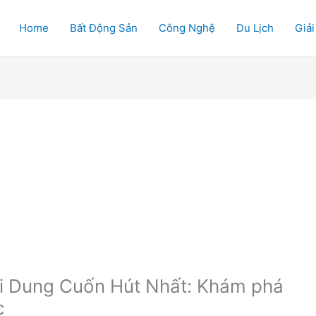
Home
Bất Động Sản
Công Nghệ
Du Lịch
Giải
i Dung Cuốn Hút Nhất: Khám phá
c