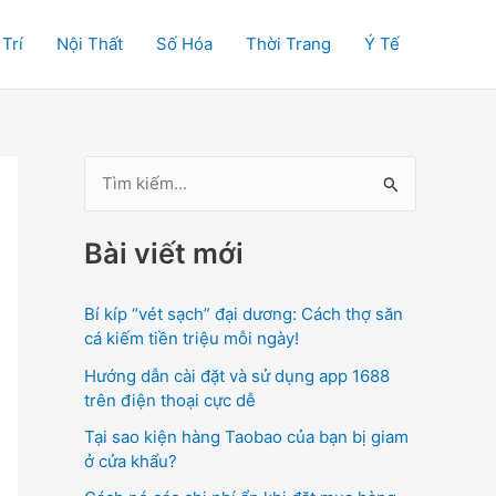
 Trí
Nội Thất
Số Hóa
Thời Trang
Ý Tế
T
ì
Bài viết mới
m
k
Bí kíp “vét sạch” đại dương: Cách thợ săn
i
cá kiếm tiền triệu mỗi ngày!
ế
Hướng dẫn cài đặt và sử dụng app 1688
m
trên điện thoại cực dễ
:
Tại sao kiện hàng Taobao của bạn bị giam
ở cửa khẩu?