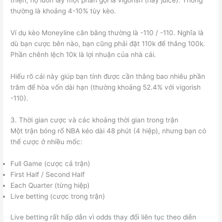
thiện, họ luôn lấy một phần gọi là vigorish (hay juice). Thông
thường là khoảng 4-10% tùy kèo.
Ví dụ kèo Moneyline cân bằng thường là -110 / -110. Nghĩa là
dù bạn cược bên nào, bạn cũng phải đặt 110k để thắng 100k.
Phần chênh lệch 10k là lợi nhuận của nhà cái.
Hiểu rõ cái này giúp bạn tính được cần thắng bao nhiêu phần
trăm để hòa vốn dài hạn (thường khoảng 52.4% với vigorish
-110).
3. Thời gian cược và các khoảng thời gian trong trận
Một trận bóng rổ NBA kéo dài 48 phút (4 hiệp), nhưng bạn có
thể cược ở nhiều mốc:
Full Game (cược cả trận)
First Half / Second Half
Each Quarter (từng hiệp)
Live betting (cược trong trận)
Live betting rất hấp dẫn vì odds thay đổi liên tục theo diễn