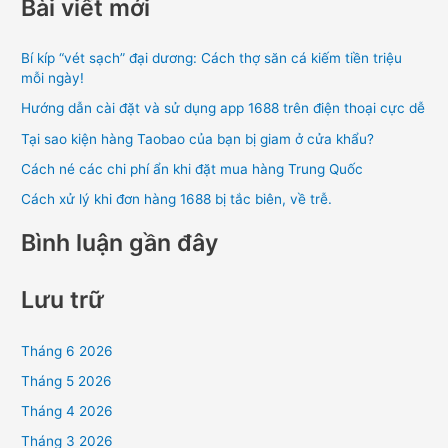
Bài viết mới
m
k
Bí kíp “vét sạch” đại dương: Cách thợ săn cá kiếm tiền triệu
i
mỗi ngày!
ế
Hướng dẫn cài đặt và sử dụng app 1688 trên điện thoại cực dễ
m
Tại sao kiện hàng Taobao của bạn bị giam ở cửa khẩu?
:
Cách né các chi phí ẩn khi đặt mua hàng Trung Quốc
Cách xử lý khi đơn hàng 1688 bị tắc biên, về trễ.
Bình luận gần đây
Lưu trữ
Tháng 6 2026
Tháng 5 2026
Tháng 4 2026
Tháng 3 2026