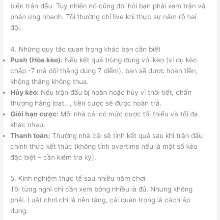
biến trận đấu. Tuy nhiên nó cũng đòi hỏi bạn phải xem trận và
phản ứng nhanh. Tôi thường chỉ live khi thực sự nắm rõ hai
đội.
4. Những quy tắc quan trọng khác bạn cần biết
Push (Hòa kèo):
Nếu kết quả trùng đúng với kèo (ví dụ kèo
chấp -7 mà đội thắng đúng 7 điểm), bạn sẽ được hoàn tiền,
không thắng không thua.
Hủy kèo:
Nếu trận đấu bị hoãn hoặc hủy vì thời tiết, chấn
thương hàng loạt…, tiền cược sẽ được hoàn trả.
Giới hạn cược:
Mỗi nhà cái có mức cược tối thiểu và tối đa
khác nhau.
Thanh toán:
Thường nhà cái sẽ tính kết quả sau khi trận đấu
chính thức kết thúc (không tính overtime nếu là một số kèo
đặc biệt – cần kiểm tra kỹ).
5. Kinh nghiệm thực tế sau nhiều năm chơi
Tôi từng nghĩ chỉ cần xem bóng nhiều là đủ. Nhưng không
phải. Luật chơi chỉ là nền tảng, cái quan trọng là cách áp
dụng.