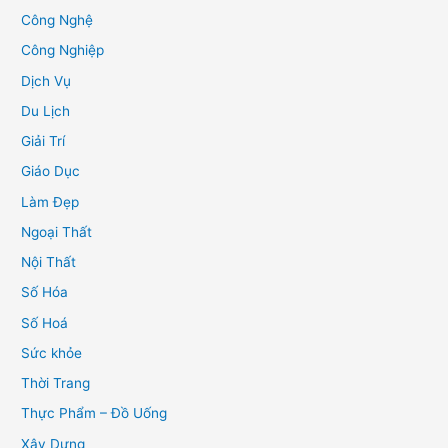
Công Nghệ
Công Nghiệp
Dịch Vụ
Du Lịch
Giải Trí
Giáo Dục
Làm Đẹp
Ngoại Thất
Nội Thất
Số Hóa
Số Hoá
Sức khỏe
Thời Trang
Thực Phẩm – Đồ Uống
Xây Dựng