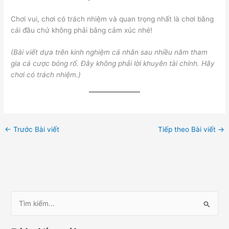
Chơi vui, chơi có trách nhiệm và quan trọng nhất là chơi bằng
cái đầu chứ không phải bằng cảm xúc nhé!
(Bài viết dựa trên kinh nghiệm cá nhân sau nhiều năm tham
gia cá cược bóng rổ. Đây không phải lời khuyên tài chính. Hãy
chơi có trách nhiệm.)
←
Trước Bài viết
Tiếp theo Bài viết
→
T
ì