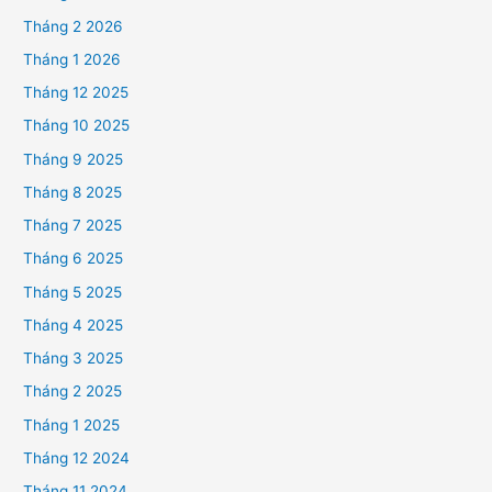
Tháng 2 2026
Tháng 1 2026
Tháng 12 2025
Tháng 10 2025
Tháng 9 2025
Tháng 8 2025
Tháng 7 2025
Tháng 6 2025
Tháng 5 2025
Tháng 4 2025
Tháng 3 2025
Tháng 2 2025
Tháng 1 2025
Tháng 12 2024
Tháng 11 2024