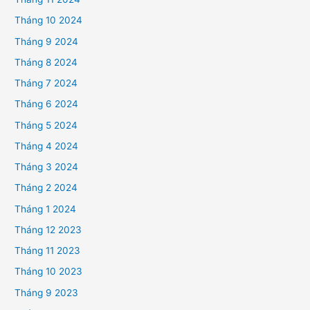
Tháng 10 2024
Tháng 9 2024
Tháng 8 2024
Tháng 7 2024
Tháng 6 2024
Tháng 5 2024
Tháng 4 2024
Tháng 3 2024
Tháng 2 2024
Tháng 1 2024
Tháng 12 2023
Tháng 11 2023
Tháng 10 2023
Tháng 9 2023