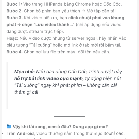
Bước 1:
Vào trang HHPanda bằng Chrome hoặc Cốc Cốc.
Bước 2:
Chọn bộ phim bạn yêu thích → Mở tập cần tải.
Bước 3:
Khi video hiện ra, bạn
click chuột phải vào khung
phát → chọn “Lưu video thành…”
(chỉ áp dụng nếu video
đang được stream trực tiếp).
Hoặc:
Nếu video được nhúng từ server ngoài, hãy nhấn vào
biểu tượng “Tải xuống” hoặc mở link ở tab mới rồi bấm tải.
Bước 4:
Chọn nơi lưu file trên máy, đổi tên nếu cần.
Mẹo nhỏ:
Nếu bạn dùng Cốc Cốc, trình duyệt này
hỗ trợ bắt link video cực mạnh
, tự động hiện nút
“Tải xuống” ngay khi phát phim – không cần cài
thêm gì cả!
Vậy khi tải xong, xem ở đâu? Dùng app gì mở?
Trên
Android
, video thường nằm trong thư mục
Download
.