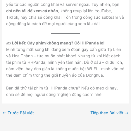
yếu từ các nguồn công khai và server ngoài. Tuy nhiên, bạn
chỉ nên tải để xem cá nhân
, không reup lại lên YouTube,
TikTok, hay chia sẻ công khai. Tôn trọng công sức subteam và
cộng đồng là cách để mọi người cùng xem lâu dài.
✍️
Lời kết: Cày phim không mạng? Có HHPanda lo!
Mình từng mất sóng khi đang xem đoạn gay cấn giữa Tạ Liên
và Hoa Thành – tức muốn phát khóc! Nhưng từ khi biết cách
tải phim từ HHPanda, mình yên tâm hẳn. Dù ở đâu – đi du lịch,
nằm viện, hay đơn giản là không muốn bật Wi-Fi – mình vẫn có
thể đắm chìm trong thế giới huyền ảo của Donghua.
Bạn đã thử tải phim từ HHPanda chưa? Nếu có mẹo gì hay,
chia sẻ để mọi người cùng “nghiện đúng cách” nhé!
←
Trước Bài viết
Tiếp theo Bài viết
→