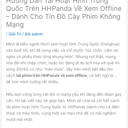
Hướng Dẫn Tải Hoạt Hình Trung
Quốc Trên HHPanda Về Xem Offline
– Dành Cho Tín Đồ Cày Phim Không
Mạng
/
Giải Trí
/ Bởi
admin
Mình là kiểu người thích xem hoạt hình Trung Quốc (Donghua)
vào buổi tối, khi đã xong việc và chỉ muốn “rúc chăn, cắm tai
nghe và phiêu theo từng khung hình”. Nhưng nói thật, mạng
nhà đôi khi chập chờn, hoặc lúc đang đi du lịch hay về quê thì
sóng 3G/4G cứ như “mèo mửa”. Vậy nên mình bắt đầu tìm
cách
tải phim trên HHPanda về xem offline
, và bất ngờ là…
dễ hơn mình tưởng rất nhiều.
Nếu bạn cũng từng vật lộn vì mạng yếu khi đang đến đoạn gay
cấn, thì bài viết này sẽ giúp bạn. Mình sẽ chia sẻ chi tiết cách
tải phim hoạt hình Trung Quốc từ HHPanda (dành cho cả điện
thoại và máy tính), cùng một vài mẹo nhỏ để có trải nghiệm
mượt mà nhất.