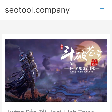
Nhảy
seotool.company
tới
nội
dung