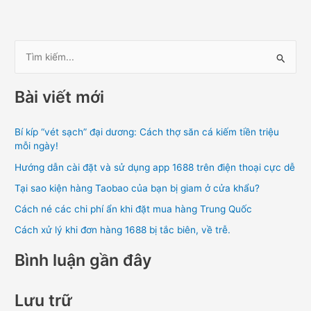
T
ì
Bài viết mới
m
k
Bí kíp “vét sạch” đại dương: Cách thợ săn cá kiếm tiền triệu
i
mỗi ngày!
ế
Hướng dẫn cài đặt và sử dụng app 1688 trên điện thoại cực dễ
m
Tại sao kiện hàng Taobao của bạn bị giam ở cửa khẩu?
:
Cách né các chi phí ẩn khi đặt mua hàng Trung Quốc
Cách xử lý khi đơn hàng 1688 bị tắc biên, về trễ.
Bình luận gần đây
Lưu trữ