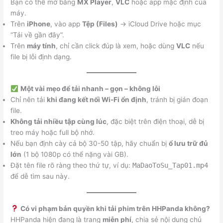
Bạn có thể mở bằng
MX Player
,
VLC
hoặc app mặc định của
máy.
Trên
iPhone
, vào app
Tệp (Files)
→ iCloud Drive hoặc mục
“Tải về gần đây”.
Trên
máy tính
, chỉ cần click đúp là xem, hoặc dùng
VLC
nếu
file bị lỗi định dạng.
Một vài mẹo để tải nhanh – gọn – không lỗi
Chỉ nên tải
khi đang kết nối Wi-Fi ổn định
, tránh bị gián đoạn
file.
Không tải nhiều tập cùng lúc
, đặc biệt trên điện thoại, dễ bị
treo máy hoặc full bộ nhớ.
Nếu bạn định cày cả bộ 30-50 tập, hãy chuẩn bị
ổ lưu trữ đủ
lớn
(1 bộ 1080p có thể nặng vài GB).
Đặt tên file rõ ràng theo thứ tự, ví dụ:
MaDaoToSu_Tap01.mp4
để dễ tìm sau này.
Có vi phạm bản quyền khi tải phim trên HHPanda không?
HHPanda hiện đang là trang
miễn phí
, chia sẻ nội dung chủ