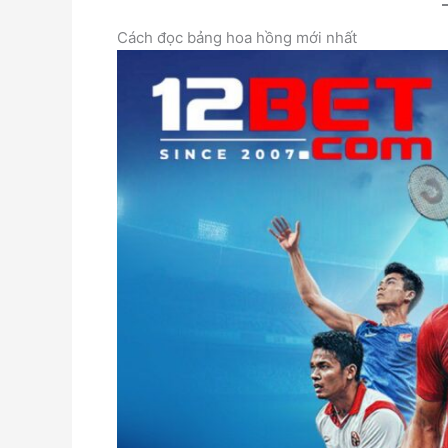
Cách đọc bảng hoa hồng mới nhất