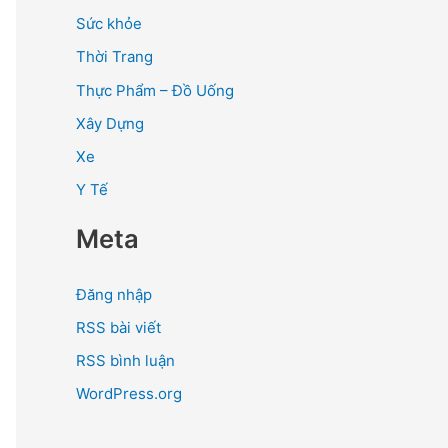
Sức khỏe
Thời Trang
Thực Phẩm – Đồ Uống
Xây Dựng
Xe
Y Tế
Meta
Đăng nhập
RSS bài viết
RSS bình luận
WordPress.org