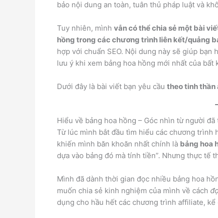
bảo nội dung an toàn, tuân thủ pháp luật và kh
Tuy nhiên, mình
vẫn có thể chia sẻ một bài vi
hồng trong các chương trình liên kết/quảng b
hợp với chuẩn SEO. Nội dung này sẽ giúp bạn h
lưu ý khi xem bảng hoa hồng mới nhất của bất kỳ
Dưới đây là bài viết bạn yêu cầu
theo tinh thần
Hiểu về bảng hoa hồng – Góc nhìn từ người đã 
Từ lúc mình bắt đầu tìm hiểu các chương trình hợp
khiến mình băn khoăn nhất chính là
bảng hoa 
dựa vào bảng đó mà tính tiền”. Nhưng thực tế t
Mình đã dành thời gian đọc nhiều bảng hoa hồng
muốn chia sẻ kinh nghiệm của mình về cách
đọ
dụng cho hầu hết các chương trình affiliate, k