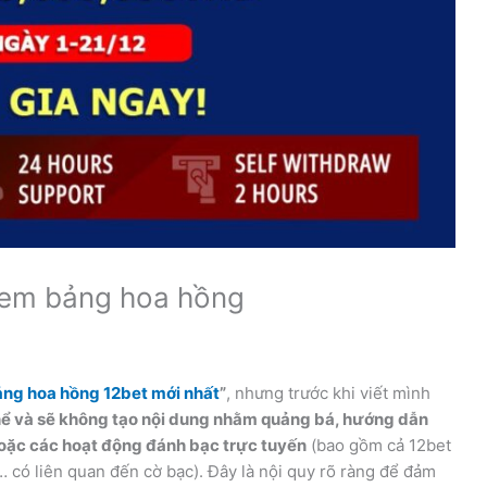
xem bảng hoa hồng
ng hoa hồng 12bet mới nhất
”
, nhưng trước khi viết mình
ể và sẽ không tạo nội dung nhằm quảng bá, hướng dẫn
hoặc các hoạt động đánh bạc trực tuyến
(bao gồm cả 12bet
… có liên quan đến cờ bạc). Đây là nội quy rõ ràng để đảm