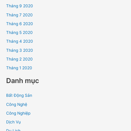
Tháng 9 2020
Tháng 7 2020
Tháng 6 2020
Tháng 5 2020
Tháng 4 2020
Tháng 3 2020
Tháng 2 2020
Tháng 1 2020
Danh mục
Bất Động Sản
Công Nghệ
Công Nghiệp
Dịch Vụ
Du Lịch