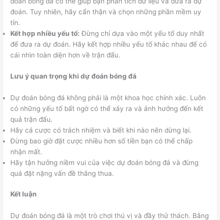
đoán bóng đá có thể giúp bạn phân tích dữ liệu và đưa ra dự
đoán. Tuy nhiên, hãy cẩn thận và chọn những phần mềm uy
tín.
Kết hợp nhiều yếu tố:
Đừng chỉ dựa vào một yếu tố duy nhất
để đưa ra dự đoán. Hãy kết hợp nhiều yếu tố khác nhau để có
cái nhìn toàn diện hơn về trận đấu.
Lưu ý quan trọng khi dự đoán bóng đá
Dự đoán bóng đá không phải là một khoa học chính xác. Luôn
có những yếu tố bất ngờ có thể xảy ra và ảnh hưởng đến kết
quả trận đấu.
Hãy cá cược có trách nhiệm và biết khi nào nên dừng lại.
Đừng bao giờ đặt cược nhiều hơn số tiền bạn có thể chấp
nhận mất.
Hãy tận hưởng niềm vui của việc dự đoán bóng đá và đừng
quá đặt nặng vấn đề thắng thua.
Kết luận
Dự đoán bóng đá là một trò chơi thú vị và đầy thử thách. Bằng