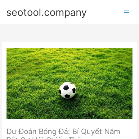
Nhảy
seotool.company
tới
nội
dung
Dự Đoán Bóng Đá: Bí Quyết Nắm