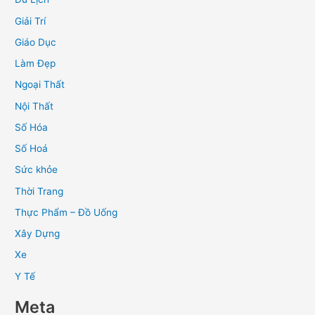
Giải Trí
Giáo Dục
Làm Đẹp
Ngoại Thất
Nội Thất
Số Hóa
Số Hoá
Sức khỏe
Thời Trang
Thực Phẩm – Đồ Uống
Xây Dựng
Xe
Y Tế
Meta