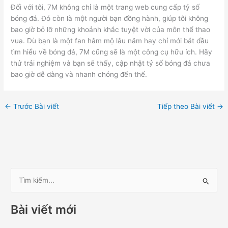
Đối với tôi, 7M không chỉ là một trang web cung cấp tỷ số
bóng đá. Đó còn là một người bạn đồng hành, giúp tôi không
bao giờ bỏ lỡ những khoảnh khắc tuyệt vời của môn thể thao
vua. Dù bạn là một fan hâm mộ lâu năm hay chỉ mới bắt đầu
tìm hiểu về bóng đá, 7M cũng sẽ là một công cụ hữu ích. Hãy
thử trải nghiệm và bạn sẽ thấy, cập nhật tỷ số bóng đá chưa
bao giờ dễ dàng và nhanh chóng đến thế.
←
Trước Bài viết
Tiếp theo Bài viết
→
T
ì
Bài viết mới
m
k