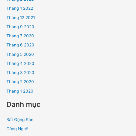
Tháng 1 2022
Tháng 12 2021
Tháng 9 2020
Tháng 7 2020
Tháng 6 2020
Tháng 5 2020
Tháng 4 2020
Tháng 3 2020
Tháng 2 2020
Tháng 1 2020
Danh mục
Bất Động Sản
Công Nghệ