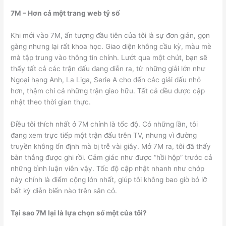
7M – Hơn cả một trang web tỷ số
Khi mới vào 7M, ấn tượng đầu tiên của tôi là sự đơn giản, gọn
gàng nhưng lại rất khoa học. Giao diện không cầu kỳ, màu mè
mà tập trung vào thông tin chính. Lướt qua một chút, bạn sẽ
thấy tất cả các trận đấu đang diễn ra, từ những giải lớn như
Ngoại hạng Anh, La Liga, Serie A cho đến các giải đấu nhỏ
hơn, thậm chí cả những trận giao hữu. Tất cả đều được cập
nhật theo thời gian thực.
Điều tôi thích nhất ở 7M chính là tốc độ. Có những lần, tôi
đang xem trực tiếp một trận đấu trên TV, nhưng vì đường
truyền không ổn định mà bị trễ vài giây. Mở 7M ra, tôi đã thấy
bàn thắng được ghi rồi. Cảm giác như được “hồi hộp” trước cả
những bình luận viên vậy. Tốc độ cập nhật nhanh như chớp
này chính là điểm cộng lớn nhất, giúp tôi không bao giờ bỏ lỡ
bất kỳ diễn biến nào trên sân cỏ.
Tại sao 7M lại là lựa chọn số một của tôi?