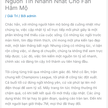
Nguồn Tin Nhanh Nhất Cho Fan
Hâm Mộ
/
Giải Trí
/ Bởi
admin
Chắc hẳn, với những người hâm mộ bóng đá cuồng nhiệt như
chúng ta, việc cập nhật tỷ số trực tiếp mỗi phút giây là một
phần không thể thiếu của cuộc sống. Có những lúc ngồi trước
màn hình, tim đập thình thịch, chỉ mong một pha kiến tạo đẹp
mắt, một bàn thắng bất ngờ. Nhưng cũng có những lúc, vì bận
rộn công việc, vì đang di chuyển, chúng ta không thể xem trực
tiếp được. Lúc đó, việc tìm kiếm một nguồn tin tỷ số nhanh,
chính xác và đáng tin cậy trở thành ưu tiên hàng đầu.
Tôi cũng từng trải qua những cảm giác đó. Nhớ có lần, trận
chung kết Champions League, tôi phải đi công tác đột xuất.
Cả buổi tối cứ đứng ngồi không yên, cứ vài phút lại lén mở
điện thoại để xem tỷ số. Mấy trang tin tức thông thường thì
chậm quá, có khi biết kết quả rồi mới thấy cập nhật. Các ứng
dụng khác thì lại hay bị gián đoạn, quảng cáo tràn lan. Đến khi
một người bạn giới thiệu 7M, mọi thứ đã thay đổi.