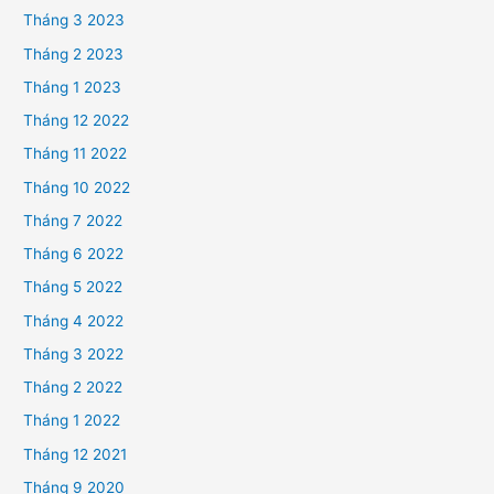
Tháng 3 2023
Tháng 2 2023
Tháng 1 2023
Tháng 12 2022
Tháng 11 2022
Tháng 10 2022
Tháng 7 2022
Tháng 6 2022
Tháng 5 2022
Tháng 4 2022
Tháng 3 2022
Tháng 2 2022
Tháng 1 2022
Tháng 12 2021
Tháng 9 2020