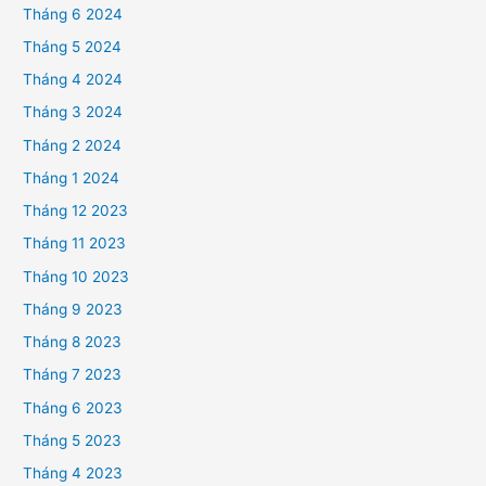
Tháng 6 2024
Tháng 5 2024
Tháng 4 2024
Tháng 3 2024
Tháng 2 2024
Tháng 1 2024
Tháng 12 2023
Tháng 11 2023
Tháng 10 2023
Tháng 9 2023
Tháng 8 2023
Tháng 7 2023
Tháng 6 2023
Tháng 5 2023
Tháng 4 2023