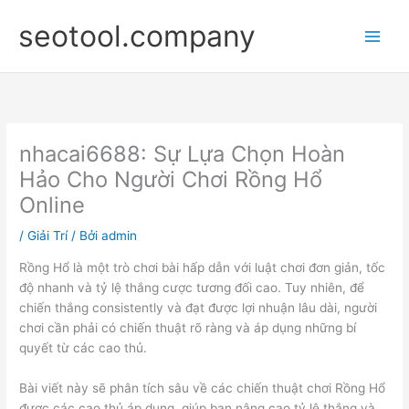
Nhảy
seotool.company
tới
nội
dung
nhacai6688: Sự Lựa Chọn Hoàn
Hảo Cho Người Chơi Rồng Hổ
Online
/
Giải Trí
/ Bởi
admin
Rồng Hổ là một trò chơi bài hấp dẫn với luật chơi đơn giản, tốc
độ nhanh và tỷ lệ thắng cược tương đối cao. Tuy nhiên, để
chiến thắng consistently và đạt được lợi nhuận lâu dài, người
chơi cần phải có chiến thuật rõ ràng và áp dụng những bí
quyết từ các cao thủ.
Bài viết này sẽ phân tích sâu về các chiến thuật chơi Rồng Hổ
được các cao thủ áp dụng, giúp bạn nâng cao tỷ lệ thắng và