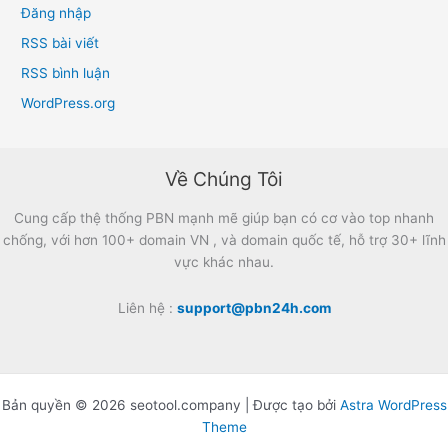
Đăng nhập
RSS bài viết
RSS bình luận
WordPress.org
Về Chúng Tôi
Cung cấp thệ thống PBN mạnh mẽ giúp bạn có cơ vào top nhanh
chống, với hơn 100+ domain VN , và domain quốc tế, hỗ trợ 30+ lĩnh
vực khác nhau.
Liên hệ :
support@pbn24h.com
Bản quyền © 2026 seotool.company | Được tạo bởi
Astra WordPress
Theme