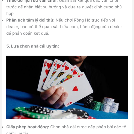
Theo dõi lịch sử ván chơi:
Quan sát kết quả các ván chơi
trước để nhận biết xu hướng và đưa ra quyết định cược phù
hợp.
Phân tích tâm lý đối thủ:
Nếu chơi Rồng Hổ trực tiếp với
dealer, bạn có thể quan sát biểu cảm, hành động của dealer
để phán đoán kết quả.
5. Lựa chọn nhà cái uy tín:
Giấy phép hoạt động:
Chọn nhà cái được cấp phép bởi các tổ
chức uy tín.