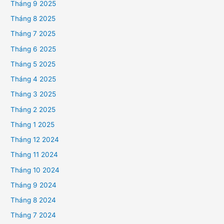
Tháng 9 2025
Tháng 8 2025
Tháng 7 2025
Tháng 6 2025
Tháng 5 2025
Tháng 4 2025
Tháng 3 2025
Tháng 2 2025
Tháng 1 2025
Tháng 12 2024
Tháng 11 2024
Tháng 10 2024
Tháng 9 2024
Tháng 8 2024
Tháng 7 2024