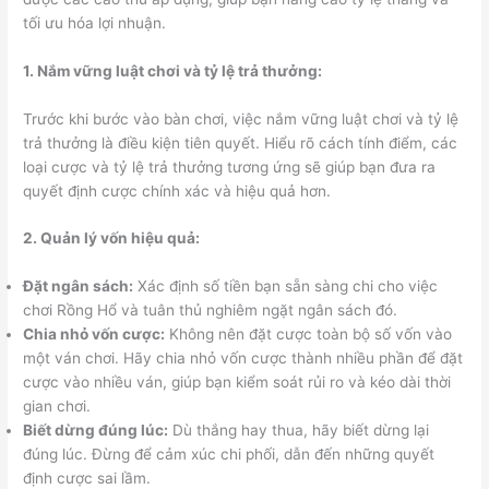
tối ưu hóa lợi nhuận.
1. Nắm vững luật chơi và tỷ lệ trả thưởng:
Trước khi bước vào bàn chơi, việc nắm vững luật chơi và tỷ lệ
trả thưởng là điều kiện tiên quyết. Hiểu rõ cách tính điểm, các
loại cược và tỷ lệ trả thưởng tương ứng sẽ giúp bạn đưa ra
quyết định cược chính xác và hiệu quả hơn.
2. Quản lý vốn hiệu quả:
Đặt ngân sách:
Xác định số tiền bạn sẵn sàng chi cho việc
chơi Rồng Hổ và tuân thủ nghiêm ngặt ngân sách đó.
Chia nhỏ vốn cược:
Không nên đặt cược toàn bộ số vốn vào
một ván chơi. Hãy chia nhỏ vốn cược thành nhiều phần để đặt
cược vào nhiều ván, giúp bạn kiểm soát rủi ro và kéo dài thời
gian chơi.
Biết dừng đúng lúc:
Dù thắng hay thua, hãy biết dừng lại
đúng lúc. Đừng để cảm xúc chi phối, dẫn đến những quyết
định cược sai lầm.