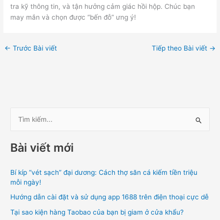
tra kỹ thông tin, và tận hưởng cảm giác hồi hộp. Chúc bạn
may mắn và chọn được “bến đỗ” ưng ý!
←
Trước Bài viết
Tiếp theo Bài viết
→
T
ì
Bài viết mới
m
k
Bí kíp “vét sạch” đại dương: Cách thợ săn cá kiếm tiền triệu
i
mỗi ngày!
ế
Hướng dẫn cài đặt và sử dụng app 1688 trên điện thoại cực dễ
m
Tại sao kiện hàng Taobao của bạn bị giam ở cửa khẩu?
: