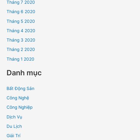
Tháng 7 2020
Tháng 6 2020
Tháng 5 2020
Tháng 4 2020
Tháng 3 2020
Tháng 2 2020
Tháng 1 2020
Danh mục
Bất Động Sản
Công Nghệ
Công Nghiệp
Dịch Vụ
Du Lịch
Giải Trí