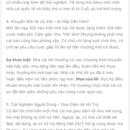
có nhiều loại hình để thử nghiệm. Tôi từng thử Keno trên một
nhà cái quốc tế và thấy thú vị hơn lô tô 2 số, dù hơi khó trúng.
4. Khuyến Mãi Và Ưu Đãi – Ai Hấp Dẫn Hơn?
Một lần nạp 50k vào một nhà cái, tôi được tặng thêm 20k tiền
cược miễn phí. Cảm giác như “hời” lắm! Nhưng không phải nhà
cái nào cũng hào phóng vậy. Có chỗ chỉ tặng lượt chơi thử, có
chỗ lại yêu cầu cược gấp 10 lần số tiền thưởng mới rút được.
Sự khác biệt
: Nhà cái lớn thường có các chương trình khuyến
mãi hấp dẫn, như tặng tiền nạp lần đầu, hoàn tiền khi thua,
hoặc thưởng khi mời bạn bè. Nhà cái nhỏ thì ưu đãi ít hơn,
hoặc điều kiện rút tiền phức tạp hơn.
Mẹo của tôi
: Đọc kỹ điều
khoản khuyến mãi trước khi nhận. Tôi thường chọn nhà cái có
ưu đãi đơn giản, không yêu cầu vòng cược quá cao.
5. Trải Nghiệm Người Dùng – Giao Diện Và Hỗ Trợ
Có lần tôi chơi trên một nhà cái mà giao diện rối như mê cung,
tìm mãi không ra chỗ rút tiền. Ngược lại, có nhà cái thiết kế
đẹp, dễ dùng, lại có hỗ trợ tiếng Việt 24/7, hỏi gì cũng được trả
lời ngay. Sự khác biệt này ảnh hưởng lớn đến cảm giác khi