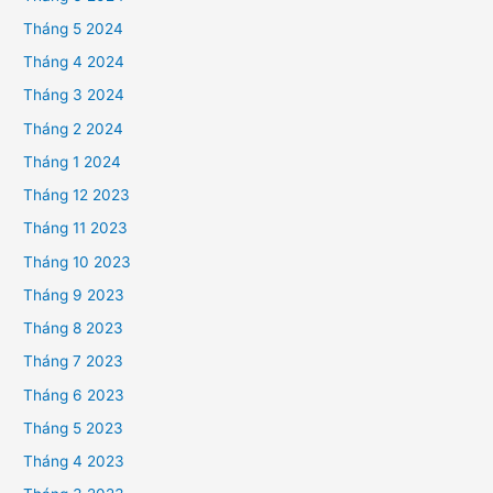
Tháng 5 2024
Tháng 4 2024
Tháng 3 2024
Tháng 2 2024
Tháng 1 2024
Tháng 12 2023
Tháng 11 2023
Tháng 10 2023
Tháng 9 2023
Tháng 8 2023
Tháng 7 2023
Tháng 6 2023
Tháng 5 2023
Tháng 4 2023