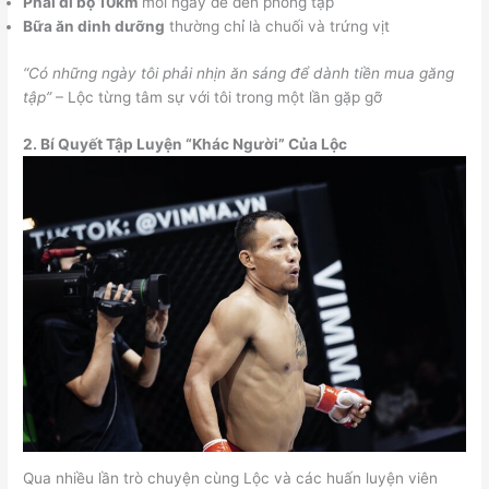
Phải đi bộ 10km
mỗi ngày để đến phòng tập
Bữa ăn dinh dưỡng
thường chỉ là chuối và trứng vịt
“Có những ngày tôi phải nhịn ăn sáng để dành tiền mua găng
tập”
– Lộc từng tâm sự với tôi trong một lần gặp gỡ
2. Bí Quyết Tập Luyện “Khác Người” Của Lộc
Qua nhiều lần trò chuyện cùng Lộc và các huấn luyện viên