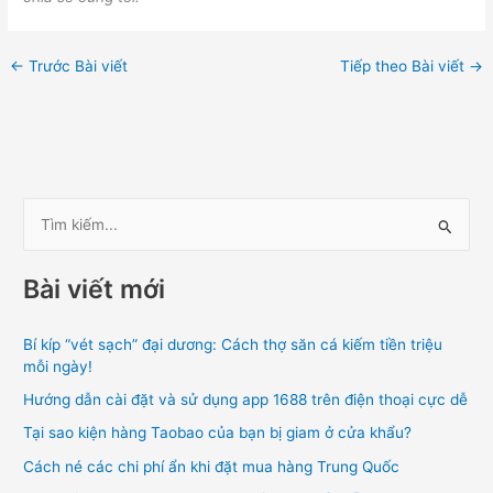
←
Trước Bài viết
Tiếp theo Bài viết
→
T
ì
Bài viết mới
m
k
Bí kíp “vét sạch” đại dương: Cách thợ săn cá kiếm tiền triệu
i
mỗi ngày!
ế
Hướng dẫn cài đặt và sử dụng app 1688 trên điện thoại cực dễ
m
Tại sao kiện hàng Taobao của bạn bị giam ở cửa khẩu?
:
Cách né các chi phí ẩn khi đặt mua hàng Trung Quốc