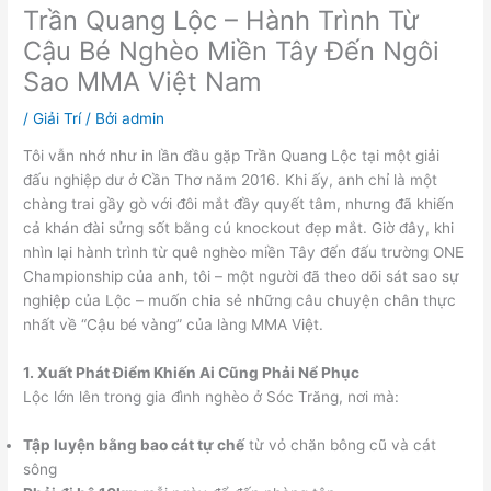
Trần Quang Lộc – Hành Trình Từ
Cậu Bé Nghèo Miền Tây Đến Ngôi
Sao MMA Việt Nam
/
Giải Trí
/ Bởi
admin
Tôi vẫn nhớ như in lần đầu gặp Trần Quang Lộc tại một giải
đấu nghiệp dư ở Cần Thơ năm 2016. Khi ấy, anh chỉ là một
chàng trai gầy gò với đôi mắt đầy quyết tâm, nhưng đã khiến
cả khán đài sửng sốt bằng cú knockout đẹp mắt. Giờ đây, khi
nhìn lại hành trình từ quê nghèo miền Tây đến đấu trường ONE
Championship của anh, tôi – một người đã theo dõi sát sao sự
nghiệp của Lộc – muốn chia sẻ những câu chuyện chân thực
nhất về “Cậu bé vàng” của làng MMA Việt.
1. Xuất Phát Điểm Khiến Ai Cũng Phải Nể Phục
Lộc lớn lên trong gia đình nghèo ở Sóc Trăng, nơi mà:
Tập luyện bằng bao cát tự chế
từ vỏ chăn bông cũ và cát
sông