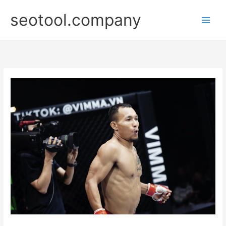
Nhảy
seotool.company
tới
nội
dung