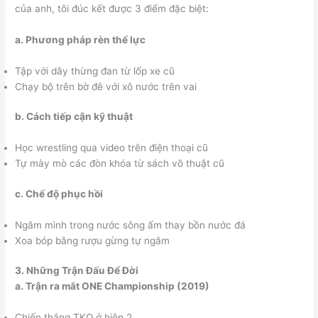
của anh, tôi đúc kết được 3 điểm đặc biệt:
a. Phương pháp rèn thể lực
Tập với dây thừng đan từ lốp xe cũ
Chạy bộ trên bờ đê với xô nước trên vai
b. Cách tiếp cận kỹ thuật
Học wrestling qua video trên điện thoại cũ
Tự mày mò các đòn khóa từ sách võ thuật cũ
c. Chế độ phục hồi
Ngâm mình trong nước sông ấm thay bồn nước đá
Xoa bóp bằng rượu gừng tự ngâm
3. Những Trận Đấu Để Đời
a. Trận ra mắt ONE Championship (2019)
Chiến thắng TKO ở hiệp 2