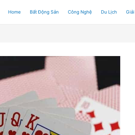
Home
Bất Động Sản
Công Nghệ
Du Lịch
Giải