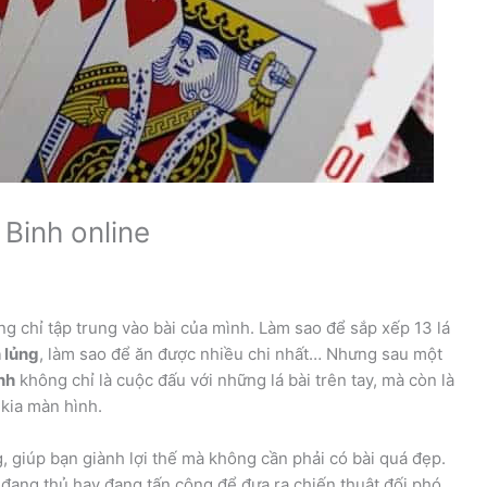
 Binh online
ng chỉ tập trung vào bài của mình. Làm sao để sắp xếp 13 lá
 lủng
, làm sao để ăn được nhiều chi nhất… Nhưng sau một
nh
không chỉ là cuộc đấu với những lá bài trên tay, mà còn là
 kia màn hình.
, giúp bạn giành lợi thế mà không cần phải có bài quá đẹp.
đang thủ hay đang tấn công để đưa ra chiến thuật đối phó