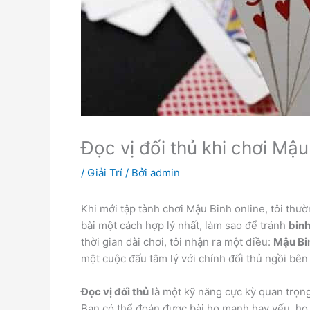
Đọc vị đối thủ khi chơi Mậu
/
Giải Trí
/ Bởi
admin
Khi mới tập tành chơi Mậu Binh online, tôi thườ
bài một cách hợp lý nhất, làm sao để tránh
binh
thời gian dài chơi, tôi nhận ra một điều:
Mậu Bi
một cuộc đấu tâm lý với chính đối thủ ngồi bên
Đọc vị đối thủ
là một kỹ năng cực kỳ quan trọng
Bạn có thể đoán được bài họ mạnh hay yếu, họ 