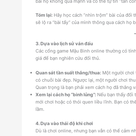
bài họ không quá mạnh và có thể tự tin “tấn c
Tóm lại:
Hãy học cách “nhìn trộm” bài của đối 
sẽ lộ ra “bài tẩy” của mình thông qua cách họ bố
3. Dựa vào lịch sử ván đấu
Các cổng game Mậu Binh online thường có tính 
giá để bạn nghiên cứu đối thủ.
Quan sát tần suất thắng/thua:
Một người chơi t
có chuỗi bài đẹp. Ngược lại, một người chơi th
Quan trọng là bạn phải xem cách họ đã thắng v
Xem lại cách họ “binh lủng”:
Nếu bạn thấy đối t
mới chơi hoặc có thói quen liều lĩnh. Bạn có th
lầm.
4. Dựa vào thái độ khi chơi
Dù là chơi online, nhưng bạn vẫn có thể cảm n