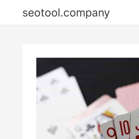
Nhảy
seotool.company
tới
nội
dung