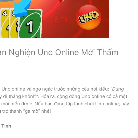
Dân Nghiện Uno Online Mới Thấm
g Uno online và ngơ ngác trước những câu nói kiểu:
“Đừng
y đi thằng khốn!”*. Hóa ra, cộng đồng Uno online có cả một
mới hiểu được. Nếu bạn đang tập tành chơi Uno online, hãy
g trở thành “gà mờ” nhé!
 Tinh