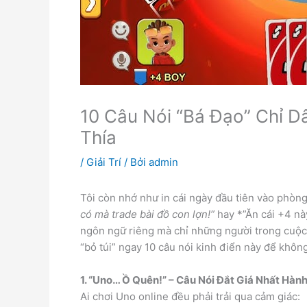
10 Câu Nói “Bá Đạo” Chỉ 
Thía
/
Giải Trí
/ Bởi
admin
Tôi còn nhớ như in cái ngày đầu tiên vào phòn
có mà trade bài đồ con lợn!”
hay *”Ăn cái +4 nà
ngôn ngữ riêng mà chỉ những người trong cuộc 
“bỏ túi” ngay 10 câu nói kinh điển này để khôn
1. “Uno… Ồ Quên!” – Câu Nói Đắt Giá Nhất Hành
Ai chơi Uno online đều phải trải qua cảm giác: