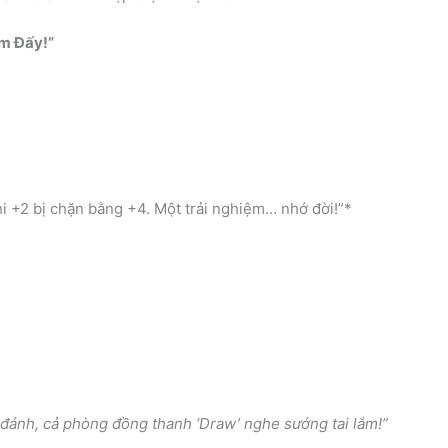
ấm Đấy!”
i +2 bị chặn bằng +4. Một trải nghiệm… nhớ đời!”*
đánh, cả phòng đồng thanh ‘Draw’ nghe sướng tai lắm!”