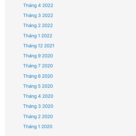
Tháng 4 2022
Tháng 3 2022
Tháng 2 2022
Tháng 1 2022
Tháng 12 2021
Tháng 9 2020
Tháng 7 2020
Tháng 6 2020
Tháng 5 2020
Tháng 4 2020
Tháng 3 2020
Tháng 2 2020
Tháng 1 2020