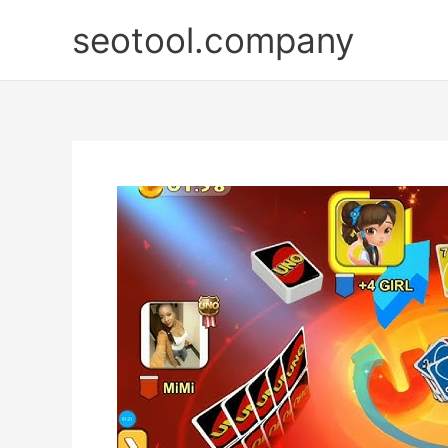
Nhảy
seotool.company
tới
nội
dung