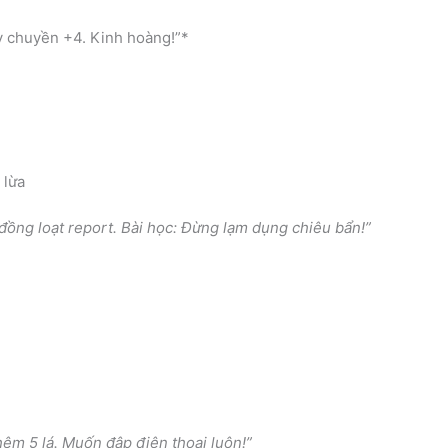
dây chuyền +4. Kinh hoàng!”*
 lừa
g đồng loạt report. Bài học: Đừng lạm dụng chiêu bẩn!”
hêm 5 lá. Muốn đập điện thoại luôn!”