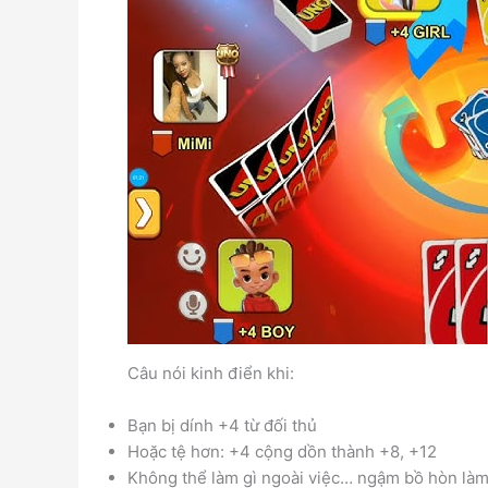
Câu nói kinh điển khi:
Bạn bị dính +4 từ đối thủ
Hoặc tệ hơn: +4 cộng dồn thành +8, +12
Không thể làm gì ngoài việc… ngậm bồ hòn làm