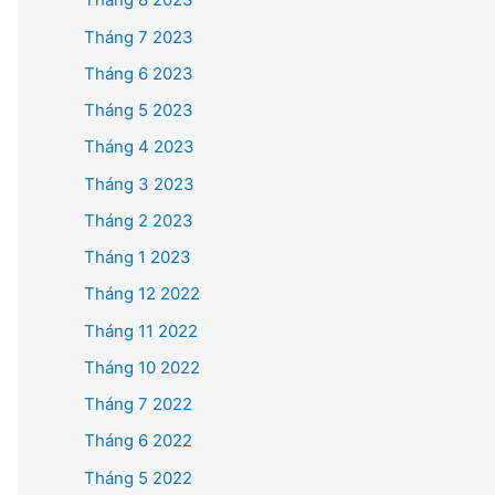
Tháng 7 2023
Tháng 6 2023
Tháng 5 2023
Tháng 4 2023
Tháng 3 2023
Tháng 2 2023
Tháng 1 2023
Tháng 12 2022
Tháng 11 2022
Tháng 10 2022
Tháng 7 2022
Tháng 6 2022
Tháng 5 2022