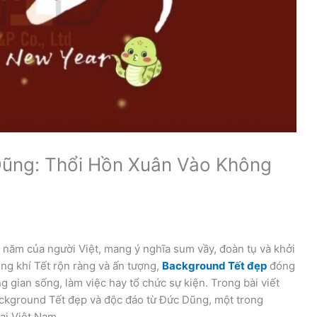
ũng: Thổi Hồn Xuân Vào Không
 năm của người Việt, mang ý nghĩa sum vầy, đoàn tụ và khởi
g khí Tết rộn ràng và ấn tượng,
Background Tết đẹp
đóng
ng gian sống, làm việc hay tổ chức sự kiện. Trong bài viết
ckground Tết đẹp và độc đáo từ Đức Dũng, một trong
ại Việt Nam.