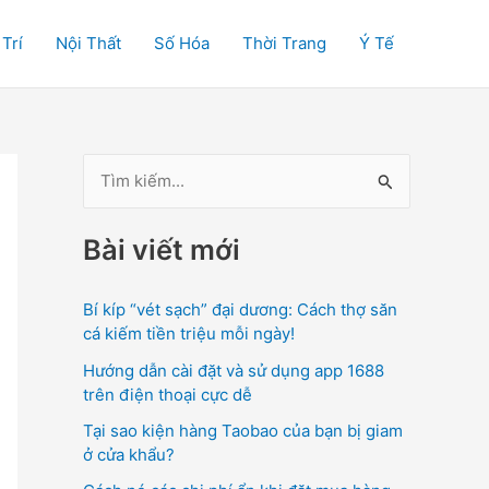
 Trí
Nội Thất
Số Hóa
Thời Trang
Ý Tế
T
ì
Bài viết mới
m
k
Bí kíp “vét sạch” đại dương: Cách thợ săn
i
cá kiếm tiền triệu mỗi ngày!
ế
Hướng dẫn cài đặt và sử dụng app 1688
m
trên điện thoại cực dễ
:
Tại sao kiện hàng Taobao của bạn bị giam
ở cửa khẩu?