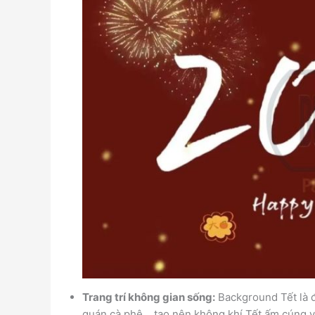
Trang trí không gian sống:
Background Tết là 
quán cà phê… tạo nên không khí Tết ấm cúng và