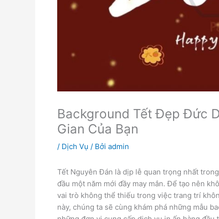
Background Tết Đẹp Đức D
Gian Của Bạn
/
Dịch Vụ
/ Bởi
admin
Tết Nguyên Đán là dịp lễ quan trọng nhất trong
đầu một năm mới đầy may mắn. Để tạo nên khôn
vai trò không thể thiếu trong việc trang trí khô
này, chúng ta sẽ cùng khám phá những mẫu ba
những đơn vị cung cấp dịch vụ in ấn hàng đầu t