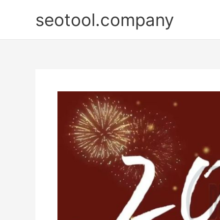
Nhảy
seotool.company
tới
nội
dung