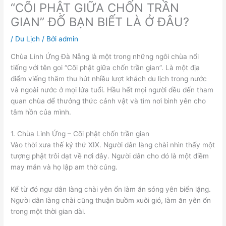
“CÕI PHẬT GIỮA CHỐN TRẦN
GIAN” ĐỐ BẠN BIẾT LÀ Ở ĐÂU?
/
Du Lịch
/ Bởi
admin
Chùa Linh Ứng Đà Nẵng là một trong những ngôi chùa nổi
tiếng với tên goi “Cõi phật giữa chốn trần gian”. Là một địa
điểm viếng thăm thu hút nhiều lượt khách du lịch trong nước
và ngoài nước ở mọi lứa tuổi. Hầu hết mọi người đều đến tham
quan chùa để thưởng thức cảnh vật và tìm nơi bình yên cho
tâm hồn của mình.
1. Chùa Linh Ứng – Cõi phật chốn trần gian
Vào thời xưa thế kỷ thứ XIX. Người dân làng chài nhìn thấy một
tượng phật trôi dạt về nơi đây. Người dân cho đó là một điềm
may mắn và họ lập am thờ cúng.
Kể từ đó ngư dân làng chài yên ổn làm ăn sóng yên biển lặng.
Người dân làng chài cũng thuận buồm xuôi gió, làm ăn yên ổn
trong một thời gian dài.