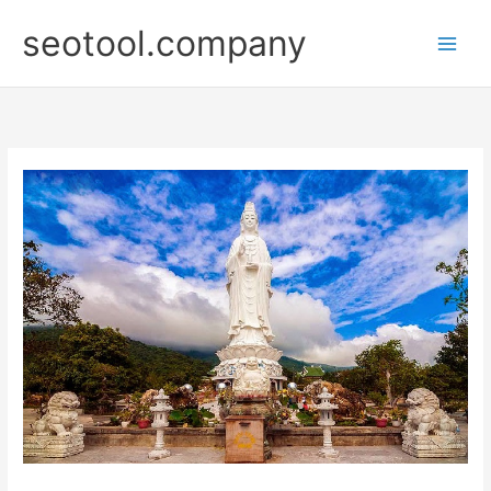
Nhảy
seotool.company
tới
nội
dung