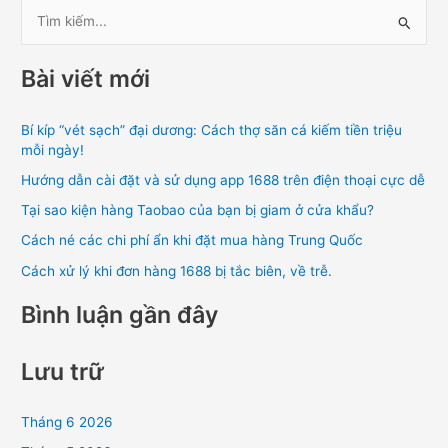
T
ì
Bài viết mới
m
k
Bí kíp “vét sạch” đại dương: Cách thợ săn cá kiếm tiền triệu
i
mỗi ngày!
ế
Hướng dẫn cài đặt và sử dụng app 1688 trên điện thoại cực dễ
m
Tại sao kiện hàng Taobao của bạn bị giam ở cửa khẩu?
:
Cách né các chi phí ẩn khi đặt mua hàng Trung Quốc
Cách xử lý khi đơn hàng 1688 bị tắc biên, về trễ.
Bình luận gần đây
Lưu trữ
Tháng 6 2026