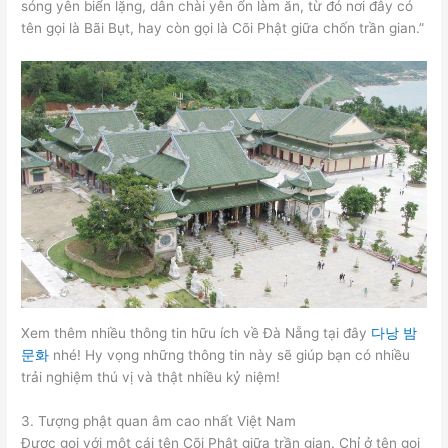
sóng yên biển lặng, dân chài yên ổn làm ăn, từ đó nơi đây có
tên gọi là Bãi Bụt, hay còn gọi là Cõi Phật giữa chốn trần gian.”
Xem thêm nhiều thông tin hữu ích về Đà Nẵng tại đây
다낭 밤
문화
nhé! Hy vọng những thông tin này sẽ giúp bạn có nhiều
trải nghiệm thú vị và thật nhiều kỷ niệm!
3. Tượng phật quan âm cao nhất Việt Nam
Được gọi với một cái tên Cõi Phật giữa trần gian. Chỉ ở tên gọi