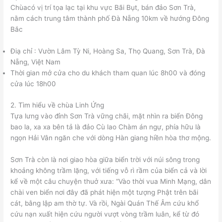
Chùacó vị trí tọa lạc tại khu vực Bãi Bụt, bán đảo Sơn Trà,
nằm cách trung tâm thành phố Đà Nẵng 10km về hướng Đông
Bắc
Điạ chỉ : Vườn Lâm Tỳ Ni, Hoàng Sa, Thọ Quang, Sơn Trà, Đà
Nẵng, Việt Nam
Thời gian mở cửa cho du khách tham quan lúc 8h00 và đóng
cửa lúc 18h00
2. Tìm hiểu về chùa Linh Ứng
Tựa lưng vào đỉnh Sơn Trà vững chãi, mặt nhìn ra biển Đông
bao la, xa xa bên tả là đảo Cù lao Chàm án ngự, phía hữu là
ngọn Hải Vân ngăn che với dòng Hàn giang hiền hòa thơ mộng.
Sơn Trà còn là nơi giao hòa giữa biển trời với núi sông trong
khoảng không trầm lặng, với tiếng vỗ rì rầm của biển cả và lời
kể về một câu chuyện thuở xưa: “Vào thời vua Minh Mạng, dân
chài ven biển nơi đây đã phát hiện một tượng Phật trên bãi
cát, bằng lập am thờ tự. Và rồi, Ngài Quán Thế Âm cứu khổ
cứu nạn xuất hiện cứu người vượt vòng trầm luân, kể từ đó