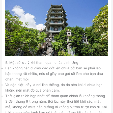
5. Một số lưu ý khi tham quan chùa Linh Ứng
Bạn không nên đi giày cao gót lên chùa bởi bạn sẽ phải leo
bậc thang rất nhiều, nếu đi giày cao gót sẽ làm cho bạn đau
chân, mệt mỏi.
Và đặc biệt, đây là nơi linh thiêng, do đó nên khi đi chùa bạn
không nên mặt đồ quá phản cảm.
Thời gian thích hợp nhất để tham quan chính là khoảng tháng
3 đến tháng 9 trong năm. Bởi lúc này thời tiết khô ráo, mát
mẻ, không có mưa nên đường đi không bị trơn trượt khó đi. Khi
trời quang mây tạnh bạn có thể ngắm được tất cả cảnh vật