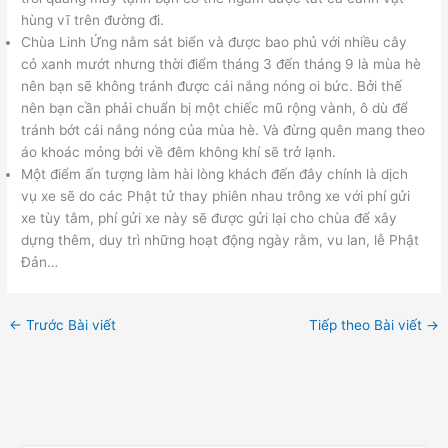
hùng vĩ trên đường đi.
Chùa Linh Ứng nằm sát biển và được bao phủ với nhiều cây
cỏ xanh mướt nhưng thời điểm tháng 3 đến tháng 9 là mùa hè
nên bạn sẽ không tránh được cái nắng nóng oi bức. Bởi thế
nên bạn cần phải chuẩn bị một chiếc mũ rộng vành, ô dù để
tránh bớt cái nắng nóng của mùa hè. Và đừng quên mang theo
áo khoác mỏng bởi về đêm không khí sẽ trở lạnh.
Một điểm ấn tượng làm hài lòng khách đến đây chính là dịch
vụ xe sẽ do các Phật tử thay phiên nhau trông xe với phí gửi
xe tùy tâm, phí gửi xe này sẽ được gửi lại cho chùa để xây
dựng thêm, duy trì những hoạt động ngày rằm, vu lan, lễ Phật
Đản…
←
Trước Bài viết
Tiếp theo Bài viết
→