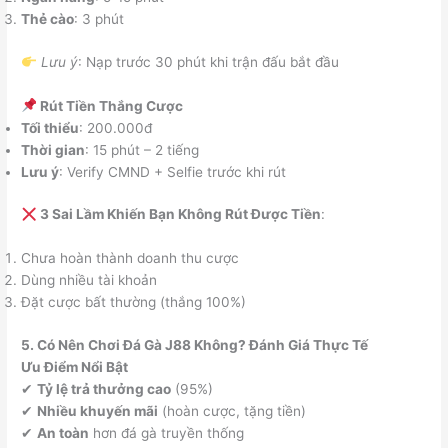
Thẻ cào
: 3 phút
Lưu ý
: Nạp trước 30 phút khi trận đấu bắt đầu
Rút Tiền Thắng Cược
Tối thiểu
: 200.000đ
Thời gian
: 15 phút – 2 tiếng
Lưu ý
: Verify CMND + Selfie trước khi rút
3 Sai Lầm Khiến Bạn Không Rút Được Tiền
:
Chưa hoàn thành doanh thu cược
Dùng nhiều tài khoản
Đặt cược bất thường (thắng 100%)
5. Có Nên Chơi Đá Gà J88 Không? Đánh Giá Thực Tế
Ưu Điểm Nổi Bật
✔
Tỷ lệ trả thưởng cao
(95%)
✔
Nhiều khuyến mãi
(hoàn cược, tặng tiền)
✔
An toàn
hơn đá gà truyền thống