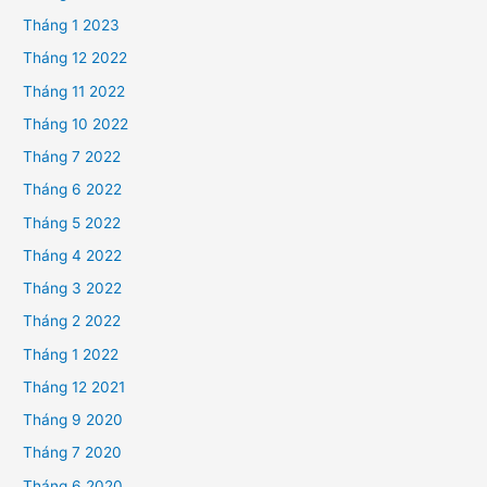
Tháng 1 2023
Tháng 12 2022
Tháng 11 2022
Tháng 10 2022
Tháng 7 2022
Tháng 6 2022
Tháng 5 2022
Tháng 4 2022
Tháng 3 2022
Tháng 2 2022
Tháng 1 2022
Tháng 12 2021
Tháng 9 2020
Tháng 7 2020
Tháng 6 2020