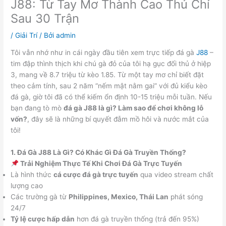
J88: Từ Tay Mơ Thành Cao Thủ Chỉ
Sau 30 Trận
/
Giải Trí
/ Bởi
admin
Tôi vẫn nhớ như in cái ngày đầu tiên xem trực tiếp đá gà
J88
–
tim đập thình thịch khi chú gà đỏ của tôi hạ gục đối thủ ở hiệp
3, mang về 8.7 triệu từ kèo 1.85. Từ một tay mơ chỉ biết đặt
theo cảm tính, sau 2 năm “nếm mật nằm gai” với đủ kiểu kèo
đá gà, giờ tôi đã có thể kiếm ổn định 10-15 triệu mỗi tuần. Nếu
bạn đang tò mò
đá gà J88 là gì? Làm sao để chơi không lỗ
vốn?
, đây sẽ là những bí quyết đẫm mồ hôi và nước mắt của
tôi!
1. Đá Gà J88 Là Gì? Có Khác Gì Đá Gà Truyền Thống?
Trải Nghiệm Thực Tế Khi Chơi Đá Gà Trực Tuyến
Là hình thức
cá cược đá gà trực tuyến
qua video stream chất
lượng cao
Các trường gà từ
Philippines, Mexico, Thái Lan
phát sóng
24/7
Tỷ lệ cược hấp dẫn
hơn đá gà truyền thống (trả đến 95%)