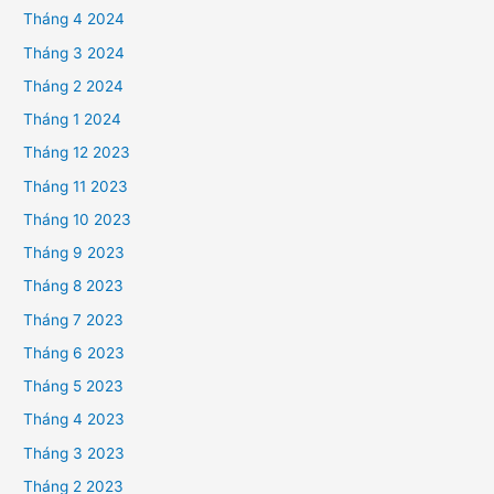
Tháng 4 2024
Tháng 3 2024
Tháng 2 2024
Tháng 1 2024
Tháng 12 2023
Tháng 11 2023
Tháng 10 2023
Tháng 9 2023
Tháng 8 2023
Tháng 7 2023
Tháng 6 2023
Tháng 5 2023
Tháng 4 2023
Tháng 3 2023
Tháng 2 2023