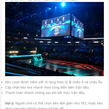
Kèo cược được niêm yết rõ ràng theo tỷ lệ châu Á và châu Âu.
Cập nhật kèo live nhanh theo từng diễn biến trận đấu.
Thanh toán nhanh chóng sau khi kết thúc trận đấu.
Gợi ý:
Người chơi có thể chọn kèo đơn giản như 1X2, hoặc kèo
phức tạp như tài/xỉu mạng, số bản đồ…