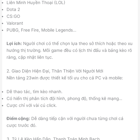
Liên Minh Huyền Thoại (LOL)
Dota 2
CS:GO
Valorant
PUBG, Free Fire, Mobile Legends…
Lợi ích:
Người chơi có thể chọn lựa theo sở thích hoặc theo xu
hướng thị trường. Mỗi game đều có lịch thi đấu và bảng kèo rõ
ràng, cập nhật liên tục.
2. Giao Diện Hiện Đại, Thân Thiện Với Người Mới
Nền tảng 23win được thiết kế tối ưu cho cả PC và mobile:
Dễ thao tác, tìm kèo nhanh.
Có hiển thị phân tích đội hình, phong độ, thống kê mạng…
Cược chỉ với vài cú click.
Điểm cộng:
Dễ dàng tiếp cận với người chưa từng chơi cá
cược trước đó.
3. Tỷ Lệ Kèo Hấp Dẫn, Thanh Toán Minh Bạch