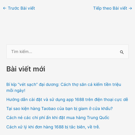
←
Trước Bài viết
Tiếp theo Bài viết
→
T
ì
Bài viết mới
m
k
Bí kíp “vét sạch” đại dương: Cách thợ săn cá kiếm tiền triệu
i
mỗi ngày!
ế
Hướng dẫn cài đặt và sử dụng app 1688 trên điện thoại cực dễ
m
Tại sao kiện hàng Taobao của bạn bị giam ở cửa khẩu?
:
Cách né các chi phí ẩn khi đặt mua hàng Trung Quốc
Cách xử lý khi đơn hàng 1688 bị tắc biên, về trễ.