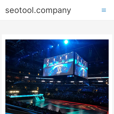
Nhảy
seotool.company
tới
nội
dung