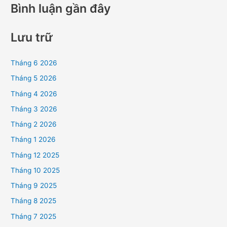
Bình luận gần đây
Lưu trữ
Tháng 6 2026
Tháng 5 2026
Tháng 4 2026
Tháng 3 2026
Tháng 2 2026
Tháng 1 2026
Tháng 12 2025
Tháng 10 2025
Tháng 9 2025
Tháng 8 2025
Tháng 7 2025