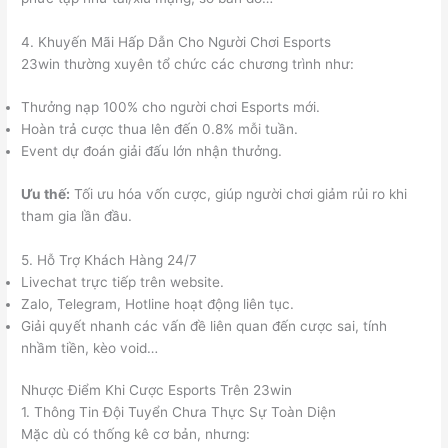
4. Khuyến Mãi Hấp Dẫn Cho Người Chơi Esports
23win thường xuyên tổ chức các chương trình như:
Thưởng nạp 100% cho người chơi Esports mới.
Hoàn trả cược thua lên đến 0.8% mỗi tuần.
Event dự đoán giải đấu lớn nhận thưởng.
Ưu thế:
Tối ưu hóa vốn cược, giúp người chơi giảm rủi ro khi
tham gia lần đầu.
5. Hỗ Trợ Khách Hàng 24/7
Livechat trực tiếp trên website.
Zalo, Telegram, Hotline hoạt động liên tục.
Giải quyết nhanh các vấn đề liên quan đến cược sai, tính
nhầm tiền, kèo void…
Nhược Điểm Khi Cược Esports Trên 23win
1. Thông Tin Đội Tuyển Chưa Thực Sự Toàn Diện
Mặc dù có thống kê cơ bản, nhưng: