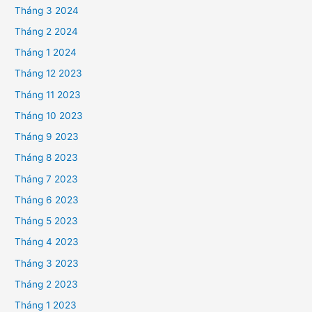
Tháng 3 2024
Tháng 2 2024
Tháng 1 2024
Tháng 12 2023
Tháng 11 2023
Tháng 10 2023
Tháng 9 2023
Tháng 8 2023
Tháng 7 2023
Tháng 6 2023
Tháng 5 2023
Tháng 4 2023
Tháng 3 2023
Tháng 2 2023
Tháng 1 2023