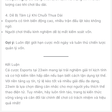
lượng cao khi chơi lâu dài.
4. Dễ Bị Tâm Lý Khi Chuỗi Thua Dài
Esports có tính biến động cao, nhiều trận đấu lật kèo không
ngờ.
Người chơi thiếu kinh nghiệm dễ bị mất kiểm soát vốn.
Gợi ý:
Luôn đặt giới hạn cược mỗi ngày và tuân thủ chiến lược
quản lý vốn.
Kết Luận
Cá cược Esports tại 23win mang lại trải nghiệm giải trí kịch tính
và cơ hội kiếm tiền hấp dẫn nếu bạn biết cách tận dụng lợi thế.
Với nền tảng uy tín, tỷ lệ kèo tốt và nhiều giải đấu đa dạng,
23win là lựa chọn đáng cân nhắc cho mọi người yêu thích thể
thao điện tử. Tuy nhiên, hãy luôn tỉnh táo, trang bị kiến thức
vững vàng và cân đối tài chính để chơi có trách nhiệm và hiệu
quả nhất!