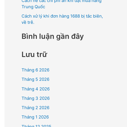
Cách né các chi phí ẩn khi đặt mua hàng
Trung Quốc
Cách xử lý khi đơn hàng 1688 bị tắc biên,
về trễ.
Bình luận gần đây
Lưu trữ
Tháng 6 2026
Tháng 5 2026
Tháng 4 2026
Tháng 3 2026
Tháng 2 2026
Tháng 1 2026
Tháng 12 2025