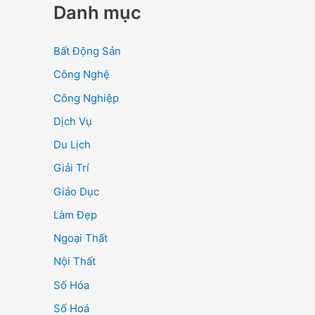
Danh mục
Bất Động Sản
Công Nghệ
Công Nghiệp
Dịch Vụ
Du Lịch
Giải Trí
Giáo Dục
Làm Đẹp
Ngoại Thất
Nội Thất
Số Hóa
Số Hoá