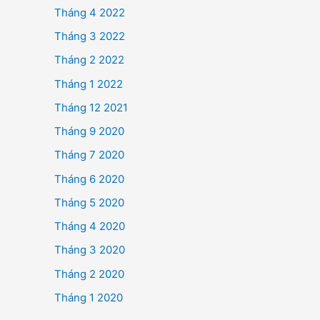
Tháng 4 2022
Tháng 3 2022
Tháng 2 2022
Tháng 1 2022
Tháng 12 2021
Tháng 9 2020
Tháng 7 2020
Tháng 6 2020
Tháng 5 2020
Tháng 4 2020
Tháng 3 2020
Tháng 2 2020
Tháng 1 2020