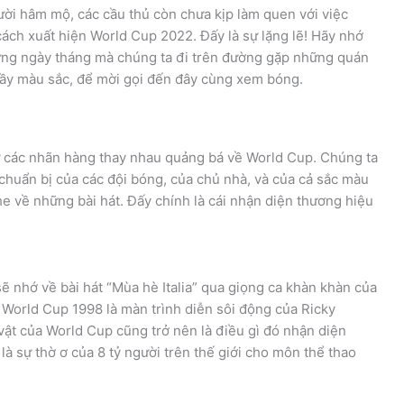
ời hâm mộ, các cầu thủ còn chưa kịp làm quen với việc
 cách xuất hiện World Cup 2022. Đấy là sự lặng lẽ! Hãy nhớ
hững ngày tháng mà chúng ta đi trên đường gặp những quán
đầy màu sắc, để mời gọi đến đây cùng xem bóng.
từ các nhãn hàng thay nhau quảng bá về World Cup. Chúng ta
chuẩn bị của các đội bóng, của chủ nhà, và của cả sắc màu
e về những bài hát. Đấy chính là cái nhận diện thương hiệu
ẽ nhớ về bài hát “Mùa hè Italia” qua giọng ca khàn khàn của
World Cup 1998 là màn trình diễn sôi động của Ricky
 vật của World Cup cũng trở nên là điều gì đó nhận diện
là sự thờ ơ của 8 tỷ người trên thế giới cho môn thể thao