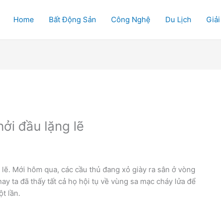
Home
Bất Động Sản
Công Nghệ
Du Lịch
Giải
ởi đầu lặng lẽ
lẽ. Mới hôm qua, các cầu thủ đang xỏ giày ra sân ở vòng
nay ta đã thấy tất cả họ hội tụ về vùng sa mạc cháy lửa để
t lần.