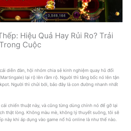
hếp: Hiệu Quả Hay Rủi Ro? Trải
 Trong Cuộc
ái diễn đàn, hội nhóm chia sẻ kinh nghiệm quay hũ đổi
Martingale) lại rộ lên rầm rộ. Người thì tâng bốc nó lên tận
kpot. Người thì chửi bới, bảo đây là con đường nhanh nhất
 cái chiến thuật này, và cũng từng dùng chính nó để gỡ lại
ch thật lòng. Không màu mè, không lý thuyết suông, tôi sẽ
ếp này khi áp dụng vào game nổ hũ online là như thế nào.