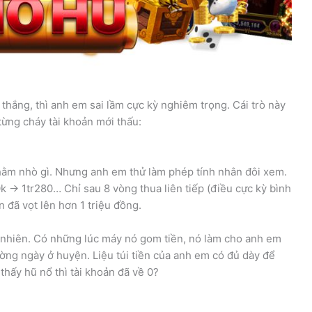
 thắng, thì anh em sai lầm cực kỳ nghiêm trọng. Cái trò này
từng cháy tài khoản mới thấu:
hằm nhò gì. Nhưng anh em thử làm phép tính nhân đôi xem.
k -> 1tr280… Chỉ sau 8 vòng thua liên tiếp (điều cực kỳ bình
 đã vọt lên hơn 1 triệu đồng.
 nhiên. Có những lúc máy nó gom tiền, nó làm cho anh em
hường ngày ở huyện. Liệu túi tiền của anh em có đủ dày để
hấy hũ nổ thì tài khoản đã về 0?