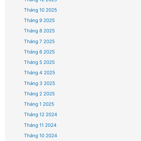
Tháng 10 2025
Tháng 9 2025
Tháng 8 2025
Tháng 7 2025
Tháng 6 2025
Tháng 5 2025
Tháng 4 2025
Tháng 3 2025
Tháng 2 2025
Tháng 1 2025
Tháng 12 2024
Tháng 11 2024
Tháng 10 2024