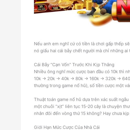
Nếu anh em nghĩ cứ có tiền là chơi gấp thếp sẽ
nó giấu hai cái bẫy chết người mà chỉ những ai 
Cái Bẫy “Cạn Vốn” Trước Khi Kịp Thắng
Nhiều ông nghĩ mức cược ban đầu có 10k thì n
10k -> 20k -> 40k -> 80k -> 160k -> 320k -> 640
thường trong game nổ hũ), số tiền cược một ván
Thuật toán game nổ hũ dựa trên xác suất ngẫu
một chuỗi “xịt” liên tục 15-20 cây là chuyện t
nhân đôi đến vòng thứ 15 không? Hay chưa kịp t
Giới Hạn Mức Cược Của Nhà Cái