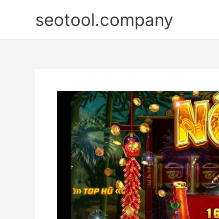
Nhảy
seotool.company
tới
nội
dung