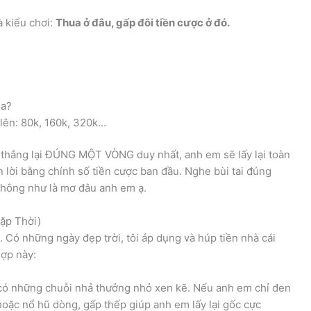
à kiểu chơi:
Thua ở đâu, gấp đôi tiền cược ở đó.
ua?
 lên: 80k, 160k, 320k…
em thắng lại ĐÚNG MỘT VÒNG duy nhất, anh em sẽ lấy lại toàn
 lời bằng chính số tiền cược ban đầu. Nghe bùi tai đúng
không như là mơ đâu anh em ạ.
ặp Thời)
 Có những ngày đẹp trời, tôi áp dụng và húp tiền nhà cái
hợp này:
ó những chuỗi nhả thưởng nhỏ xen kẽ. Nếu anh em chỉ đen
 hoặc nổ hũ dòng, gấp thếp giúp anh em lấy lại gốc cực