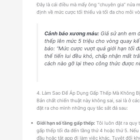
Đây là cái điều mà mấy ông “chuyên gia” nửa m
định về mức cược tối thiểu và tối đa cho mỗi v
Cảnh báo xương máu:
Giả sử anh em đa
thếp lên mức 5 triệu cho vòng quay kế
báo:
“Mức cược vượt quá giới hạn tối 
thế tiến lui đều khó, chấp nhận mất t
cách nào gỡ lại theo công thức được n
4. Làm Sao Để Áp Dụng Gấp Thếp Mà Không Bị
Bản chất chiến thuật này không sai, sai là ở c
đặt ra cho mình những quy tắc sắt đá sau:
Giới hạn số tầng gấp thếp:
Tôi luôn đặt ra quy 
gấp thếp tối đa đến tầng thứ 4 hoặc thứ 5. Nếu 
đầu hoặc tắt app đi làm việc khác. Tuyệt đối k