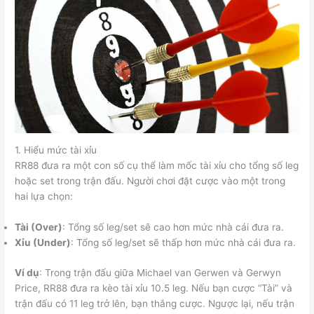
1. Hiểu mức tài xỉu
RR88 đưa ra một con số cụ thể làm mốc tài xỉu cho tổng số leg
hoặc set trong trận đấu. Người chơi đặt cược vào một trong
hai lựa chọn:
Tài (Over)
: Tổng số leg/set sẽ cao hơn mức nhà cái đưa ra.
Xỉu (Under)
: Tổng số leg/set sẽ thấp hơn mức nhà cái đưa ra.
Ví dụ
: Trong trận đấu giữa Michael van Gerwen và Gerwyn
Price, RR88 đưa ra kèo tài xỉu 10.5 leg. Nếu bạn cược “Tài” và
trận đấu có 11 leg trở lên, bạn thắng cược. Ngược lại, nếu trận