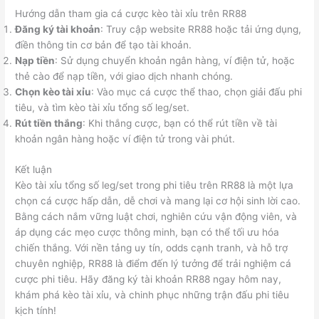
Hướng dẫn tham gia cá cược kèo tài xỉu trên RR88
Đăng ký tài khoản
: Truy cập website RR88 hoặc tải ứng dụng,
điền thông tin cơ bản để tạo tài khoản.
Nạp tiền
: Sử dụng chuyển khoản ngân hàng, ví điện tử, hoặc
thẻ cào để nạp tiền, với giao dịch nhanh chóng.
Chọn kèo tài xỉu
: Vào mục cá cược thể thao, chọn giải đấu phi
tiêu, và tìm kèo tài xỉu tổng số leg/set.
Rút tiền thắng
: Khi thắng cược, bạn có thể rút tiền về tài
khoản ngân hàng hoặc ví điện tử trong vài phút.
Kết luận
Kèo tài xỉu tổng số leg/set trong phi tiêu trên RR88 là một lựa
chọn cá cược hấp dẫn, dễ chơi và mang lại cơ hội sinh lời cao.
Bằng cách nắm vững luật chơi, nghiên cứu vận động viên, và
áp dụng các mẹo cược thông minh, bạn có thể tối ưu hóa
chiến thắng. Với nền tảng uy tín, odds cạnh tranh, và hỗ trợ
chuyên nghiệp, RR88 là điểm đến lý tưởng để trải nghiệm cá
cược phi tiêu. Hãy đăng ký tài khoản RR88 ngay hôm nay,
khám phá kèo tài xỉu, và chinh phục những trận đấu phi tiêu
kịch tính!