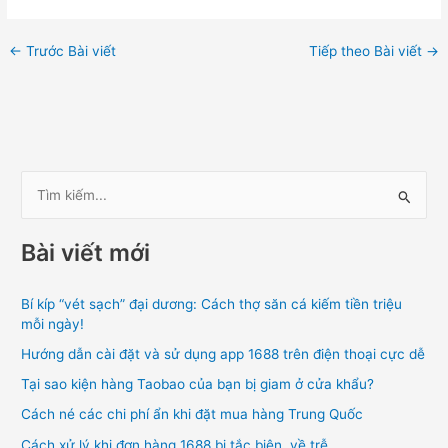
←
Trước Bài viết
Tiếp theo Bài viết
→
T
ì
Bài viết mới
m
k
Bí kíp “vét sạch” đại dương: Cách thợ săn cá kiếm tiền triệu
i
mỗi ngày!
ế
Hướng dẫn cài đặt và sử dụng app 1688 trên điện thoại cực dễ
m
Tại sao kiện hàng Taobao của bạn bị giam ở cửa khẩu?
:
Cách né các chi phí ẩn khi đặt mua hàng Trung Quốc
Cách xử lý khi đơn hàng 1688 bị tắc biên, về trễ.