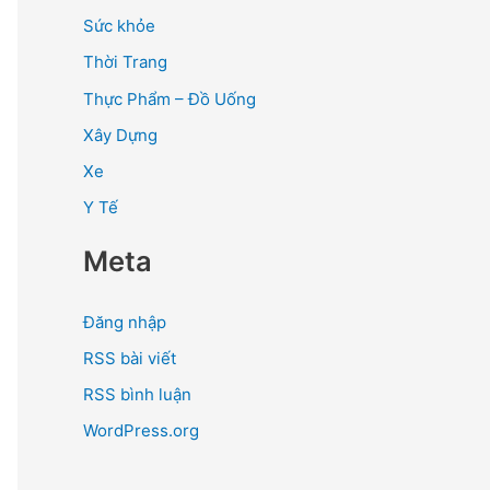
Sức khỏe
Thời Trang
Thực Phẩm – Đồ Uống
Xây Dựng
Xe
Y Tế
Meta
Đăng nhập
RSS bài viết
RSS bình luận
WordPress.org