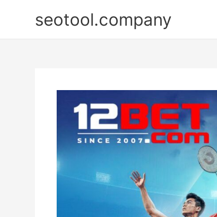
Nhảy
seotool.company
tới
nội
dung