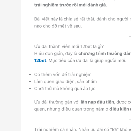
trải nghiệm trước rồi mới đánh giá
.
Bài viết này là chia sẻ rất thật, dành cho ngư
nào cho đỡ mệt về sau.
Ưu đãi thành viên mới 12bet là gì?
Hiểu đơn giản, đây là
chương trình thưởng dành
12bet
. Mục tiêu của ưu đãi là giúp người mới:
Có thêm vốn để trải nghiệm
Làm quen giao diện, sản phẩm
Chơi thử mà không quá áp lực
Ưu đãi thường gắn với
lần nạp đầu tiên
, được c
quen, nhưng điều quan trọng nằm ở
điều kiện
Trải nghiệm cá nhân: Nhận ưu đãi có “lời” khôn