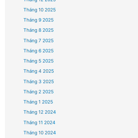
Tháng 10 2025
Tháng 9 2025
Tháng 8 2025
Tháng 7 2025
Tháng 6 2025
Tháng 5 2025
Tháng 4 2025
Tháng 3 2025
Tháng 2 2025
Tháng 1 2025
Tháng 12 2024
Tháng 11 2024
Tháng 10 2024