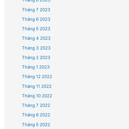
Tháng 7 2023
Tháng 6 2023
Tháng 5 2023
Tháng 4 2023
Tháng 3 2023
Tháng 2 2023
Tháng 1 2023
Tháng 12 2022
Tháng 11 2022
Tháng 10 2022
Tháng 7 2022
Tháng 6 2022
Tháng 5 2022