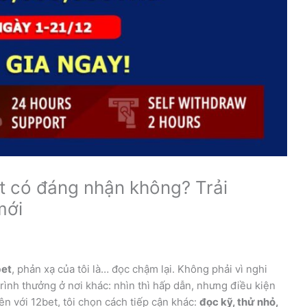
et có đáng nhận không? Trải
mới
bet
, phản xạ của tôi là… đọc chậm lại. Không phải vì nghi
trình thưởng ở nơi khác: nhìn thì hấp dẫn, nhưng điều kiện
n với 12bet, tôi chọn cách tiếp cận khác:
đọc kỹ, thử nhỏ,