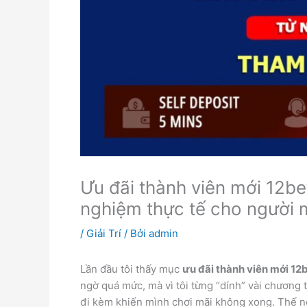
Ưu đãi thành viên mới 12b
nghiệm thực tế cho người 
/
Giải Trí
/ Bởi
admin
Lần đầu tôi thấy mục
ưu đãi thành viên mới 12
ngờ quá mức, mà vì tôi từng “dính” vài chương 
đi kèm khiến mình chơi mãi không xong. Thế nê